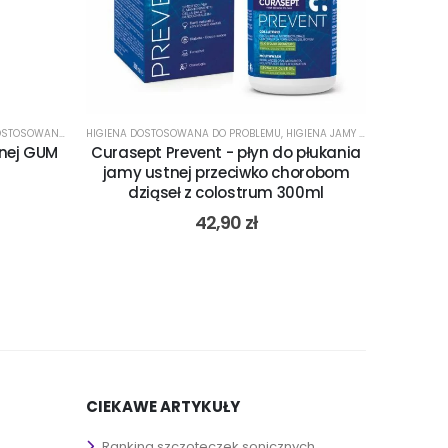
NEJ
WANA DO PROBLEMU
 PŁUKANIA JAMY USTNEJ NA NIEŚWIEŻY ODDECH
,
PŁYN DO PŁUKANIA JAMY USTNEJ NA NADWRAŻLIWOŚĆ
HIGIENA DOSTOSOWANA DO PROBLEMU
,
KSEROSTOMIA SUCHOŚĆ JAMY USTNEJ
,
PŁYN DO PŁUKANIA JAMY USTNEJ ODŚWIEŻ
,
HIGIENA JAMY USTNEJ PO ZABIEGU CHIRURGICZNYM
,
PŁYN DO PŁUKANIA JAMY USTN
,
MIĘTA PIEPRZOWA
,
PŁ
tnej GUM
Curasept Prevent - płyn do płukania
jamy ustnej przeciwko chorobom
dziąseł z colostrum 300ml
42,90
zł
CIEKAWE ARTYKUŁY
Ranking szczoteczek sonicznych