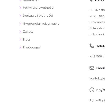
Polityka prywatności
ul. Łukasi
Dostawa i płatności
71-215 Szc
Brak możl
Gwarancja i reklamacje
Sklep sta
Zwroty
odwołania
Blog
Telef
Producenci
+48 500 4
Email
kontakt@s
Dni/G
Pon - Pt / 