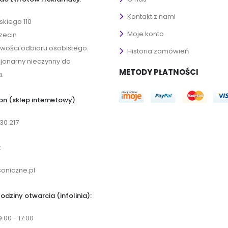
Kontakt z nami
ńskiego 110
Moje konto
zecin
iwości odbioru osobistego.
Historia zamówień
cjonarny nieczynny do
METODY PŁATNOŚCI
.
on (sklep internetowy):
30 217
:
oniczne.pl
odziny otwarcia (infolinia):
9:00 - 17:00