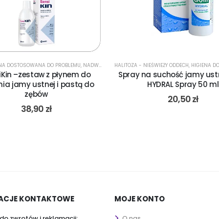
 NA NADWRAŻLIWOŚĆ
ENA DOSTOSOWANA DO PROBLEMU
ŁYN DO PŁUKANIA JAMY USTNEJ
,
PROBLEMY
,
PŁYN DO PŁUKANIA JAMY USTNEJ ANTYBAKTERYJNY
,
WG PROBLEMU
,
NADWRAŻLIWOŚĆ ZĘBÓW
HALITOZA - NIEŚWIEŻY ODDECH
,
PŁYN DO PŁUKANIA JAMY UST
,
HIGIENA DOSTOSO
,
PŁYN DO
iKin –zestaw z płynem do
Spray na suchość jamy us
nia jamy ustnej i pastą do
HYDRAL Spray 50 ml
zębów
20,50
zł
38,90
zł
ACJE KONTAKTOWE
MOJE KONTO
do zwrotów i reklamacji:
O nas