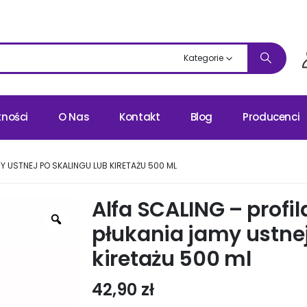
Kategorie
tności
O Nas
Kontakt
Blog
Producenci
Y USTNEJ PO SKALINGU LUB KIRETAŻU 500 ML
Alfa SCALING – profi
płukania jamy ustnej
kiretażu 500 ml
42,90
zł