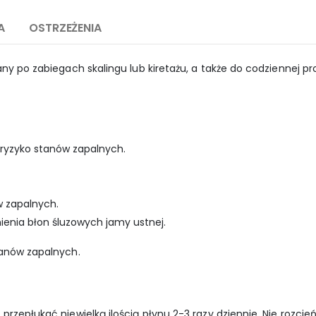
A
OSTRZEŻENIA
any po zabiegach skalingu lub kiretażu, a także do codziennej pr
za ryzyko stanów zapalnych.
w zapalnych.
nienia błon śluzowych jamy ustnej.
tanów zapalnych.
przepłukać niewielką ilością płynu 2-3 razy dziennie. Nie rozcie