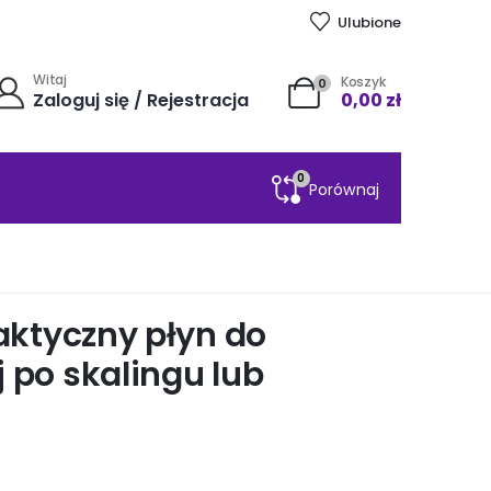
Ulubione
Witaj
Koszyk
0
Zaloguj się / Rejestracja
0,00
zł
0
Porównaj
laktyczny płyn do
 po skalingu lub