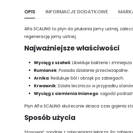
OPIS
INFORMACJE DODATKOWE
MARK
Alfa SCALING to płyn do płukania jamy ustnej, zalec
regenerację jamy ustnej.
Najważniejsze właściwości
Wyciąg z szałwii
: Likwiduje bakterie i zmniejs
Rumianek
: Posiada działanie przeciwzapalne.
Arnika
: Redukuje ból i obrzęk po zabiegach.
Krwawnik
: Działa leczniczo w przypadku stanó
Wyciąg z siemienia lnianego
: Łagodzi podraż
Płyn Alfa SCALING skutecznie skraca czas gojenia s
Sposób użycia
Stosować zgodnie z zaleceniami lekarza. Po zabiegu 