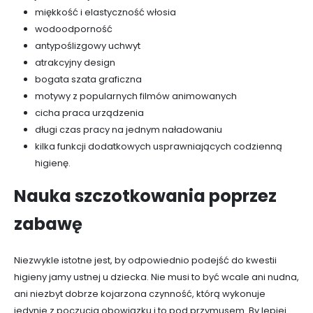
miękkość i elastyczność włosia
wodoodporność
antypoślizgowy uchwyt
atrakcyjny design
bogata szata graficzna
motywy z popularnych filmów animowanych
cicha praca urządzenia
długi czas pracy na jednym naładowaniu
kilka funkcji dodatkowych usprawniających codzienną
higienę.
Nauka szczotkowania poprzez
zabawę
Niezwykle istotne jest, by odpowiednio podejść do kwestii
higieny jamy ustnej u dziecka. Nie musi to być wcale ani nudna,
ani niezbyt dobrze kojarzona czynność, którą wykonuje
jedynie z poczucia obowiązku i to pod przymusem. By lepiej