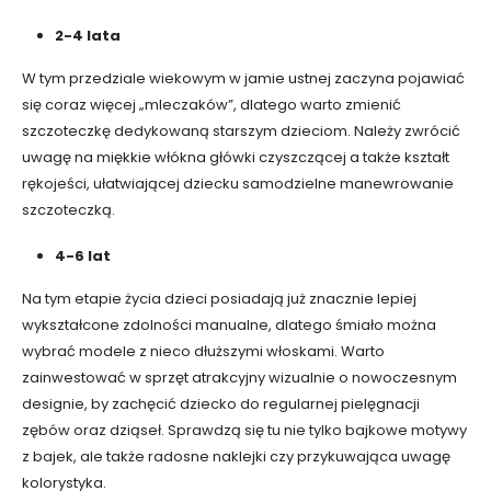
2-4 lata
W tym przedziale wiekowym w jamie ustnej zaczyna pojawiać
się coraz więcej „mleczaków”, dlatego warto zmienić
szczoteczkę dedykowaną starszym dzieciom. Należy zwrócić
uwagę na miękkie włókna główki czyszczącej a także kształt
rękojeści, ułatwiającej dziecku samodzielne manewrowanie
szczoteczką.
4-6 lat
Na tym etapie życia dzieci posiadają już znacznie lepiej
wykształcone zdolności manualne, dlatego śmiało można
wybrać modele z nieco dłuższymi włoskami. Warto
zainwestować w sprzęt atrakcyjny wizualnie o nowoczesnym
designie, by zachęcić dziecko do regularnej pielęgnacji
zębów oraz dziąseł. Sprawdzą się tu nie tylko bajkowe motywy
z bajek, ale także radosne naklejki czy przykuwająca uwagę
kolorystyka.