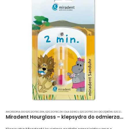
AKCESORIA DO SZCZOTECZEK
,
SZCZOTECZKI DLA DZIECI
,
SZCZOTECZKI DO ZĘBÓW
,
SZCZOTECZKI MANUALNE
Miradent Hourglass – klepsydra do odmierzania czasu mycia zębów