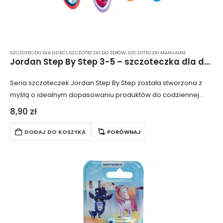
SZCZOTECZKI DLA DZIECI
,
SZCZOTECZKI DO ZĘBÓW
,
SZCZOTECZKI MANUALNE
Jordan Step By Step 3-5 – szczoteczka dla dzieci w wieku od 3 do 5 lat
Seria szczoteczek Jordan Step By Step została stworzona z
myślą o idealnym dopasowaniu produktów do codziennej
pielęgnacji jamy ustnej dzieci w różnych grupach wiekowych.
8,90
zł
Szczoteczka Jordan Step by Step 3-5…
DODAJ DO KOSZYKA
PORÓWNAJ