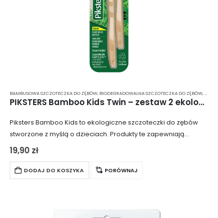
BAMBUSOWA SZCZOTECZKA DO ZĘBÓW
,
BIODEGRADOWALNA SZCZOTECZKA DO ZĘBÓW
,
HIGI
PIKSTERS Bamboo Kids Twin – zestaw 2 ekologicznych szczoteczek do zębów dla dzieci
Piksters Bamboo Kids to ekologiczne szczoteczki do zębów
stworzone z myślą o dzieciach. Produkty te zapewniają
efektywne i bezpieczne czyszczenie jamy ustnej, a
19,90
zł
jednocześnie są całkowicie biodegradowalne. W zestawie
znajdują…
DODAJ DO KOSZYKA
PORÓWNAJ