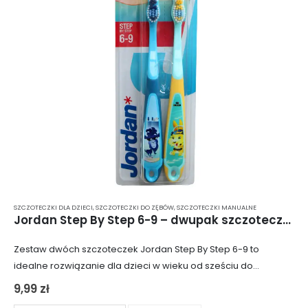
SZCZOTECZKI DLA DZIECI
,
SZCZOTECZKI DO ZĘBÓW
,
SZCZOTECZKI MANUALNE
Jordan Step By Step 6-9 – dwupak szczoteczek dla dzieci w wieku od 6 do 9 lat
Zestaw dwóch szczoteczek Jordan Step By Step 6-9 to
idealne rozwiązanie dla dzieci w wieku od sześciu do
dziewięciu lat. Szczoteczki zostały specjalnie zaprojektowane,
9,99
zł
aby sprostać potrzebom maluchów, które mają…