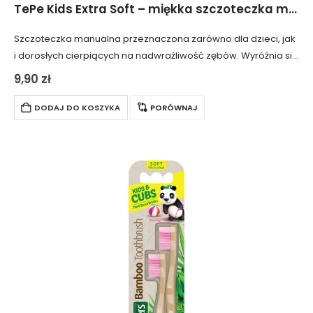
TePe Kids Extra Soft – miękka szczoteczka manualna dla dzieci z obrazkami
Szczoteczka manualna przeznaczona zarówno dla dzieci, jak
i dorosłych cierpiących na nadwrażliwość zębów. Wyróżnia się
atrakcyjnym designem oraz ergonomicznym kształtem.
9,90
zł
Posiada niewielką główkę wyposażoną w miękkie, gęsto
rozmieszczone włosie, które…
DODAJ DO KOSZYKA
PORÓWNAJ