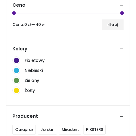
Cena
Cena:
0 zł
—
40 zł
Filtruj
Cena
Cena
min
max
Kolory
Fioletowy
Niebieski
Zielony
Żółty
Producent
Curaprox
Jordan
Miradent
PIKSTERS