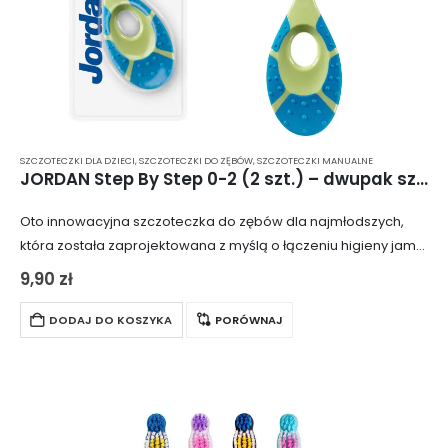
SZCZOTECZKI DLA DZIECI
,
SZCZOTECZKI DO ZĘBÓW
,
SZCZOTECZKI MANUALNE
JORDAN Step By Step 0-2 (2 szt.) – dwupak szczoteczko-gryzaków dla dzieci do 2. roku życia
Oto innowacyjna szczoteczka do zębów dla najmłodszych,
która została zaprojektowana z myślą o łączeniu higieny jamy
ustnej z ulga podczas ząbkowania. Produkt łączy w sobie
9,90
zł
funkcję szczoteczki i gryzaka. Miękkie…
DODAJ DO KOSZYKA
PORÓWNAJ