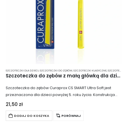
SZCZOTECZKI DLA DZIECI
,
SZCZOTECZKI DO ZĘBÓW
,
SZCZOTECZKI KLASYCZNE
,
SZCZOTECZKI MANUALNE
Szczoteczka do zębów z małą główką dla dzieci (powyżej 5. roku) Curaprox CS SMART Ultra Soft
Szczoteczka do zębów Curaprox CS SMART Ultra Soft jest
przeznaczona dla dzieci powyżej 5. roku życia. Konstrukcja
rączki i główki czyszczącej została dostosowana do potrzeb
21,50
zł
najmłodszych, co zapewnia skuteczne i…
DODAJ DO KOSZYKA
PORÓWNAJ