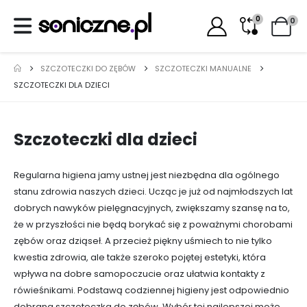
0
0
SZCZOTECZKI DO ZĘBÓW
SZCZOTECZKI MANUALNE
SZCZOTECZKI DLA DZIECI
Szczoteczki dla dzieci
Regularna higiena jamy ustnej jest niezbędna dla ogólnego
stanu zdrowia naszych dzieci. Ucząc je już od najmłodszych lat
dobrych nawyków pielęgnacyjnych, zwiększamy szansę na to,
że w przyszłości nie będą borykać się z poważnymi chorobami
zębów oraz dziąseł. A przecież piękny uśmiech to nie tylko
kwestia zdrowia, ale także szeroko pojętej estetyki, która
wpływa na dobre samopoczucie oraz ułatwia kontakty z
rówieśnikami. Podstawą codziennej higieny jest odpowiednio
dobrana szczoteczka do zębów. Wybór tej najlepszej może