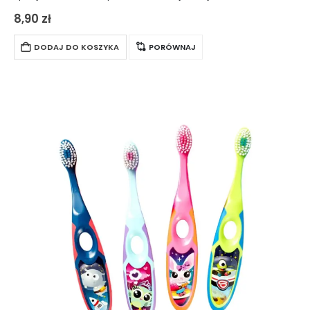
odpowiadają potrzebom maluchów w wieku od sześciu do
8,90
zł
dziewięciu lat. Posiada optymalnie dostosowaną główkę…
DODAJ DO KOSZYKA
PORÓWNAJ