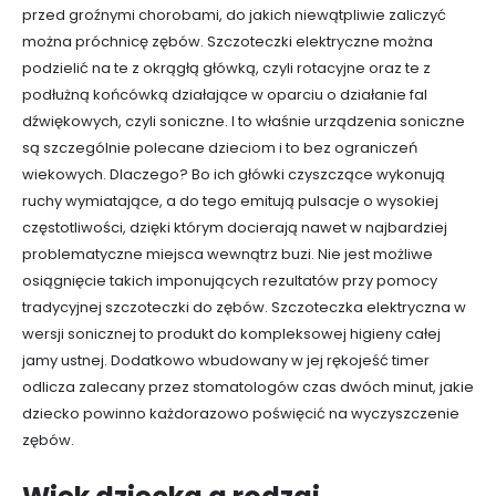
przed groźnymi chorobami, do jakich niewątpliwie zaliczyć
można próchnicę zębów. Szczoteczki elektryczne można
podzielić na te z okrągłą główką, czyli rotacyjne oraz te z
podłużną końcówką działające w oparciu o działanie fal
dźwiękowych, czyli soniczne. I to właśnie urządzenia soniczne
są szczególnie polecane dzieciom i to bez ograniczeń
wiekowych. Dlaczego? Bo ich główki czyszczące wykonują
ruchy wymiatające, a do tego emitują pulsacje o wysokiej
częstotliwości, dzięki którym docierają nawet w najbardziej
problematyczne miejsca wewnątrz buzi. Nie jest możliwe
osiągnięcie takich imponujących rezultatów przy pomocy
tradycyjnej szczoteczki do zębów. Szczoteczka elektryczna w
wersji sonicznej to produkt do kompleksowej higieny całej
jamy ustnej. Dodatkowo wbudowany w jej rękojeść timer
odlicza zalecany przez stomatologów czas dwóch minut, jakie
dziecko powinno każdorazowo poświęcić na wyczyszczenie
zębów.