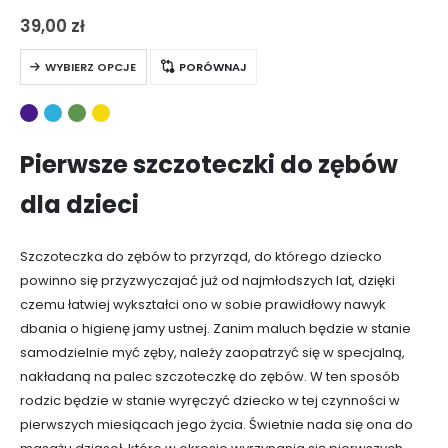
innowacyjnej konstrukcji rękojeści, szczoteczka potrafi
39,00
zł
samodzielnie utrzymywać się w pozycji pionowej, eliminując
Ten
potrzebę przechowywania jej w…
WYBIERZ OPCJE
PORÓWNAJ
produkt
ma
wiele
wariantów.
Pierwsze szczoteczki do zębów
Opcje
dla dzieci
można
wybrać
na
Szczoteczka do zębów to przyrząd, do którego dziecko
stronie
powinno się przyzwyczajać już od najmłodszych lat, dzięki
produktu
czemu łatwiej wykształci ono w sobie prawidłowy nawyk
dbania o higienę jamy ustnej. Zanim maluch będzie w stanie
samodzielnie myć zęby, należy zaopatrzyć się w specjalną,
nakładaną na palec szczoteczkę do zębów. W ten sposób
rodzic będzie w stanie wyręczyć dziecko w tej czynności w
pierwszych miesiącach jego życia. Świetnie nada się ona do