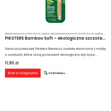
BAMBUSOWA SZCZOTECZKA DO ZĘBÓW
,
BIODEGRADOWALNA SZCZOTECZKA DO ZĘBÓW
,
HIGI
PIKSTERS Bamboo Soft – ekologiczna szczoteczka do zębów z bambusa
Seria szczoteczek Piksters Bamboo została stworzona z myślą
o osobach, które chcą prowadzić ekologiczny styl życia.
Szczoteczka Piksters Bamboo Soft wyróżnia się nie tylko tym,
11,90
zł
że jest wykonana w całości…
Brak w magazynie
PORÓWNAJ