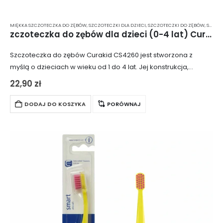
MIĘKKA SZCZOTECZKA DO ZĘBÓW
,
SZCZOTECZKI DLA DZIECI
,
SZCZOTECZKI DO ZĘBÓW
,
SZCZOTECZKI KLASYCZNE
zczoteczka do zębów dla dzieci (0-4 lat) Curaprox Baby CS 4260
Szczoteczka do zębów Curakid CS4260 jest stworzona z
myślą o dzieciach w wieku od 1 do 4 lat. Jej konstrukcja,
zarówno rączki, jak i główki, została starannie dopasowana do
22,90
zł
potrzeb…
DODAJ DO KOSZYKA
PORÓWNAJ