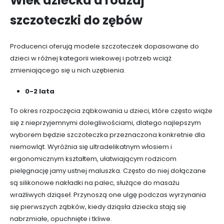
Wiek dziecka a rodzaj
szczoteczki do zębów
Producenci oferują modele szczoteczek dopasowane do
dzieci w różnej kategorii wiekowej i potrzeb wciąż
zmieniającego się u nich uzębienia.
0-2 lata
To okres rozpoczęcia ząbkowania u dzieci, które często wiąże
się z nieprzyjemnymi dolegliwościami, dlatego najlepszym
wyborem będzie szczoteczka przeznaczona konkretnie dla
niemowląt. Wyróżnia się ultradelikatnym włosiem i
ergonomicznym kształtem, ułatwiającym rodzicom
pielęgnację jamy ustnej maluszka. Często do niej dołączane
są silikonowe nakładki na palec, służące do masażu
wrażliwych dziąseł. Przynoszą one ulgę podczas wyrzynania
się pierwszych ząbków, kiedy dziąsła dziecka stają się
nabrzmiałe, opuchnięte i tkliwe.