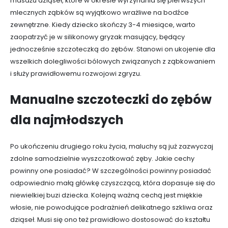
masażu dziąseł, które w okresie wyrzynania się pierwszych
mlecznych ząbków są wyjątkowo wrażliwe na bodźce
zewnętrzne. Kiedy dziecko skończy 3-4 miesiące, warto
zaopatrzyć je w silikonowy gryzak masujący, będący
jednocześnie szczoteczką do zębów. Stanowi on ukojenie dla
wszelkich dolegliwości bólowych związanych z ząbkowaniem
i służy prawidłowemu rozwojowi zgryzu.
Manualne szczoteczki do zębów
dla najmłodszych
Po ukończeniu drugiego roku życia, maluchy są już zazwyczaj
zdolne samodzielnie wyszczotkować zęby. Jakie cechy
powinny one posiadać? W szczególności powinny posiadać
odpowiednio małą główkę czyszczącą, która dopasuje się do
niewielkiej buzi dziecka. Kolejną ważną cechą jest miękkie
włosie, nie powodujące podrażnień delikatnego szkliwa oraz
dziąseł. Musi się ono też prawidłowo dostosować do kształtu