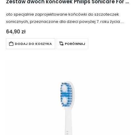
Zestaw dwóch końcówek Philips Sonicare For Kids 7+ HX6042/33
oto specjalnie zaprojektowane końcówki do szczoteczek
sonicznych, przeznaczone dla dzieci powyżej 7. roku życia.
Idealnie nadają się do małych buzi i ząbków. Dzięki pokryciu
64,90
zł
końcówki gumą, zęby są dodatkowo chronione…
DODAJ DO KOSZYKA
PORÓWNAJ