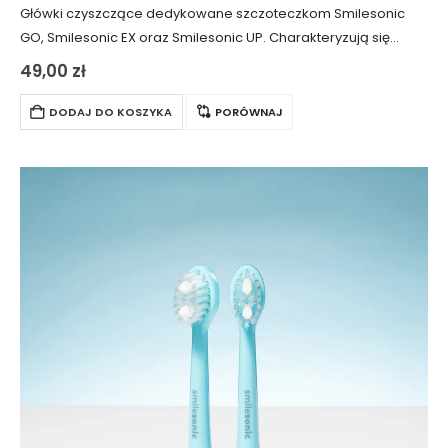
Główki czyszczące dedykowane szczoteczkom Smilesonic
GO, Smilesonic EX oraz Smilesonic UP. Charakteryzują się
twardymi włóknami, które skutecznie usuwają barwiące osady
49,00
zł
z powierzchni szkliwa, sprawiając, że zęby stają się wyraźnie
bielsze…
DODAJ DO KOSZYKA
PORÓWNAJ