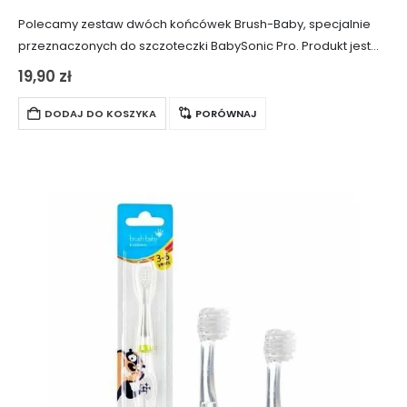
Polecamy zestaw dwóch końcówek Brush-Baby, specjalnie
przeznaczonych do szczoteczki BabySonic Pro. Produkt jest
dedykowany dzieciom do 18 miesięcy.
19,90
zł
UWAGA: końcówki pasują wyłącznie do modelu szczoteczki
Brush-Baby BabySonic PRO.
DODAJ DO KOSZYKA
PORÓWNAJ