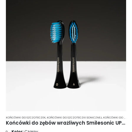
KOŃCÓWKI DO SZCZOTECZEK
,
KOŃCÓWKI DO SZCZOTECZKI SONICZNEJ
,
KOŃCÓWKI DO SZCZOTECZKI SONICZNEJ MIĘKKIE WŁOSIE
Końcówki do zębów wrażliwych Smilesonic UP/EX/GO SensiTouch 2 szt. – czarne
Kolor:
Czarny