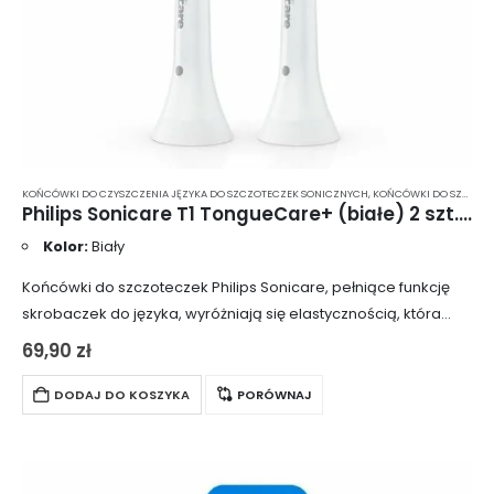
KOŃCÓWKI DO CZYSZCZENIA JĘZYKA DO SZCZOTECZEK SONICZNYCH
,
KOŃCÓWKI DO SZCZOTECZEK
Philips Sonicare T1 TongueCare+ (białe) 2 szt. – końcówki do czyszczenia języka dla szczoteczek sonicznych Sonicare HX8072/01
Kolor:
Biały
Końcówki do szczoteczek Philips Sonicare, pełniące funkcję
skrobaczek do języka, wyróżniają się elastycznością, która
umożliwia dokładne oczyszczenie wszystkich obszarów. 240
69,90
zł
gumowych mikrowłosków delikatnie, ale skutecznie
oczyszcza powierzchnię języka. Końcówki są…
DODAJ DO KOSZYKA
PORÓWNAJ