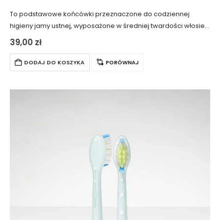
To podstawowe końcówki przeznaczone do codziennej
higieny jamy ustnej, wyposażone w średniej twardości włosie,
które skutecznie usuwa bakterie z powierzchni szkliwa. Główki
39,00
zł
czyszczące są zaprojektowane tak, że zmieniają kolor w…
DODAJ DO KOSZYKA
PORÓWNAJ