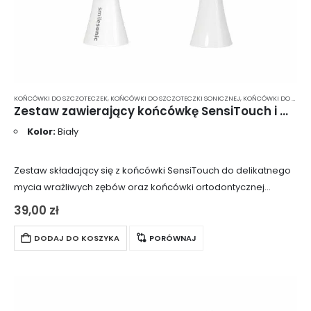
KOŃCÓWKI DO SZCZOTECZEK
,
KOŃCÓWKI DO SZCZOTECZKI SONICZNEJ
,
KOŃCÓWKI DO SZCZOTECZKI SONICZNEJ SMILESONIC
Zestaw zawierający końcówkę SensiTouch i OrthoClean – kolor biały UP/EX/GO
Kolor:
Biały
Zestaw składający się z końcówki SensiTouch do delikatnego
mycia wrażliwych zębów oraz końcówki ortodontycznej
OrthoClean. Końcówki są kompatybilne wyłącznie z modelami
39,00
zł
Smilesonic EX, Smilesonic UP oraz Smilesonic GO. Nie pasują…
DODAJ DO KOSZYKA
PORÓWNAJ