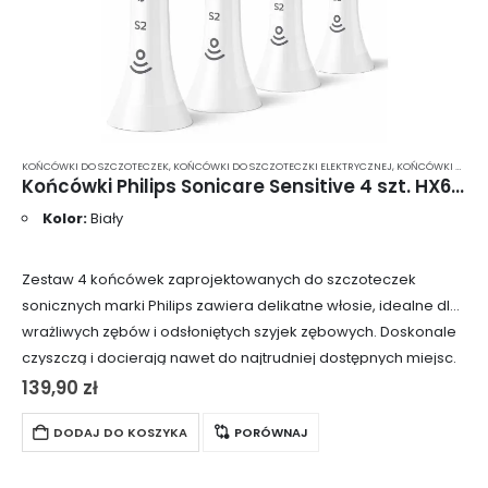
KOŃCÓWKI DO SZCZOTECZEK
,
KOŃCÓWKI DO SZCZOTECZKI ELEKTRYCZNEJ
,
KOŃCÓWKI DO SZCZOTECZKI ELEKTRYCZNEJ PHILIPS SONICARE
Końcówki Philips Sonicare Sensitive 4 szt. HX6054
Kolor:
Biały
Zestaw 4 końcówek zaprojektowanych do szczoteczek
sonicznych marki Philips zawiera delikatne włosie, idealne dla
wrażliwych zębów i odsłoniętych szyjek zębowych. Doskonale
czyszczą i docierają nawet do najtrudniej dostępnych miejsc.
139,90
zł
DODAJ DO KOSZYKA
PORÓWNAJ