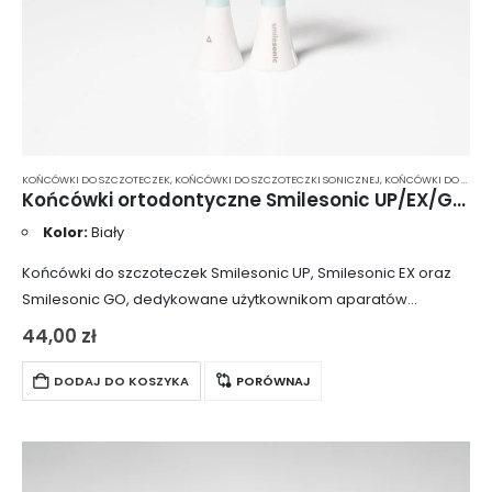
KOŃCÓWKI DO SZCZOTECZEK
,
KOŃCÓWKI DO SZCZOTECZKI SONICZNEJ
,
KOŃCÓWKI DO SZCZOTECZKI SONICZNEJ SMILESONIC
Końcówki ortodontyczne Smilesonic UP/EX/GO OrthoClean 2 szt. – białe
Kolor:
Biały
Końcówki do szczoteczek Smilesonic UP, Smilesonic EX oraz
Smilesonic GO, dedykowane użytkownikom aparatów
ortodontycznych, mostów, koron oraz innych wypełnień
44,00
zł
protetycznych. Dzięki wydłużonemu włosiu doskonale
docierają do wszystkich trudno dostępnych miejsc…
DODAJ DO KOSZYKA
PORÓWNAJ