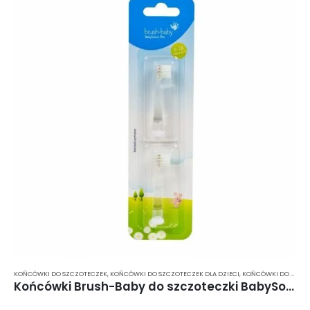
KOŃCÓWKI DO SZCZOTECZEK
,
KOŃCÓWKI DO SZCZOTECZEK DLA DZIECI
,
KOŃCÓWKI DO SZCZOTECZKI SONICZNEJ
Końcówki Brush-Baby do szczoteczki BabySonic PRO 0-18 miesięcy – 2 szt.