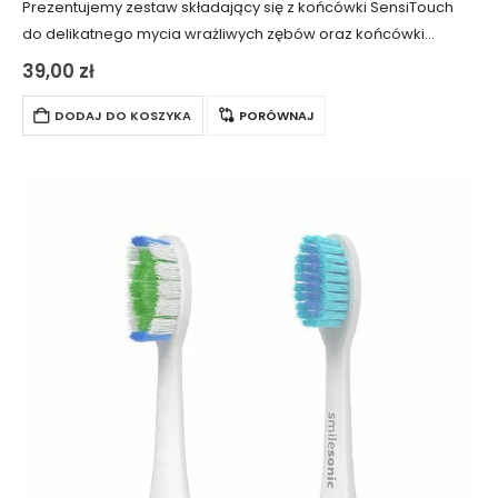
Prezentujemy zestaw składający się z końcówki SensiTouch
do delikatnego mycia wrażliwych zębów oraz końcówki
ortodontycznej OrthoClean. Końcówki są kompatybilne
39,00
zł
wyłącznie z modelami Smilesonic EX, Smilesonic UP oraz
Smilesonic GO. Nie…
DODAJ DO KOSZYKA
PORÓWNAJ