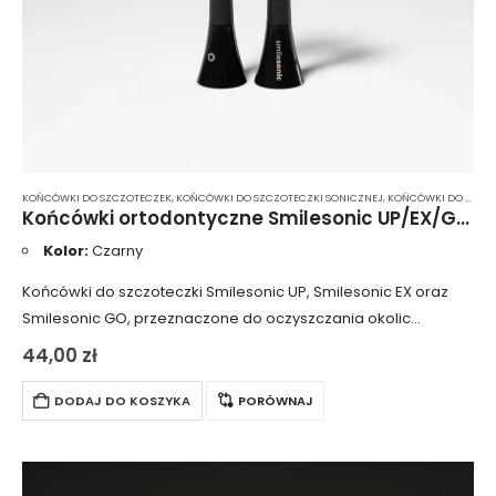
KOŃCÓWKI DO SZCZOTECZEK
,
KOŃCÓWKI DO SZCZOTECZKI SONICZNEJ
,
KOŃCÓWKI DO SZCZOTECZKI SONICZNEJ SMILESONIC
Końcówki ortodontyczne Smilesonic UP/EX/GO OrthoClean 2 szt. – czarne
Kolor:
Czarny
Końcówki do szczoteczki Smilesonic UP, Smilesonic EX oraz
Smilesonic GO, przeznaczone do oczyszczania okolic
aparatów ortodontycznych, trudno dostępnych miejsc w jamie
44,00
zł
ustnej oraz wypełnień takich jak mostki i korony. Wydłużone…
DODAJ DO KOSZYKA
PORÓWNAJ