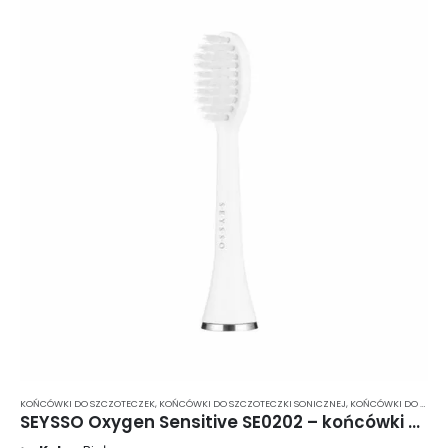
KOŃCÓWKI DO SZCZOTECZEK
,
KOŃCÓWKI DO SZCZOTECZKI SONICZNEJ
,
KOŃCÓWKI DO SZCZOTECZKI SONICZNEJ MIĘKKIE WŁOSIE
SEYSSO Oxygen Sensitive SE0202 – końcówki do szczoteczki sonicznej 2 szt.