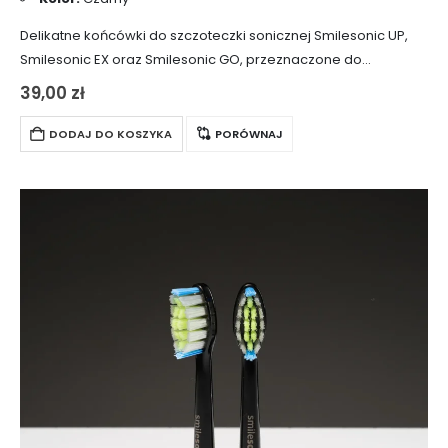
Delikatne końcówki do szczoteczki sonicznej Smilesonic UP,
Smilesonic EX oraz Smilesonic GO, przeznaczone do
codziennego mycia zębów wrażliwych. Główki końcówek
39,00
zł
posiadają bardzo miękkie włosie, które zmienia kolor wraz ze
stopniowym…
DODAJ DO KOSZYKA
PORÓWNAJ