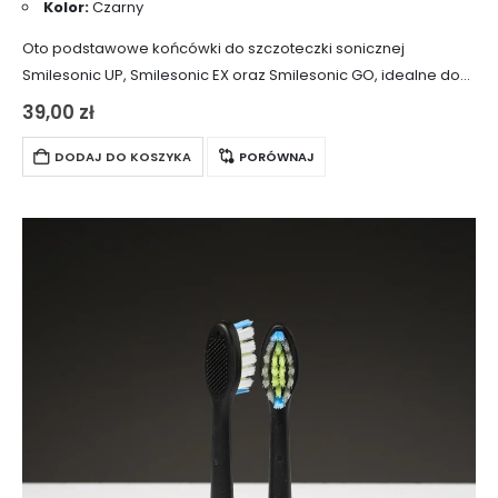
Kolor:
Czarny
Oto podstawowe końcówki do szczoteczki sonicznej
Smilesonic UP, Smilesonic EX oraz Smilesonic GO, idealne do
codziennego mycia zębów. Wyposażone w średnio-twarde
39,00
zł
włosie wysokiej jakości, które zmienia kolor w miarę zużycia,…
DODAJ DO KOSZYKA
PORÓWNAJ