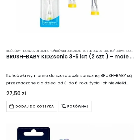
KOŃCÓWKI DO SZCZOTECZEK
,
KOŃCÓWKI DO SZCZOTECZEK DLA DZIECI
,
KOŃCÓWKI DO SZCZOTECZKI SONICZNEJ
BRUSH-BABY KIDZsonic 3-6 lat (2 szt.) – małe końcówki wymienne dla szczoteczki sonicznej
Końcówki wymienne do szczoteczki sonicznej BRUSH-BABY są
przeznaczone dla dzieci od 3. do 6. roku życia. Ich niewielki
rozmiar ułatwia szczotkowanie zębów dziecka, a dokładnie
27,50
zł
zaprojektowane, delikatne włókna skutecznie docierają…
DODAJ DO KOSZYKA
PORÓWNAJ