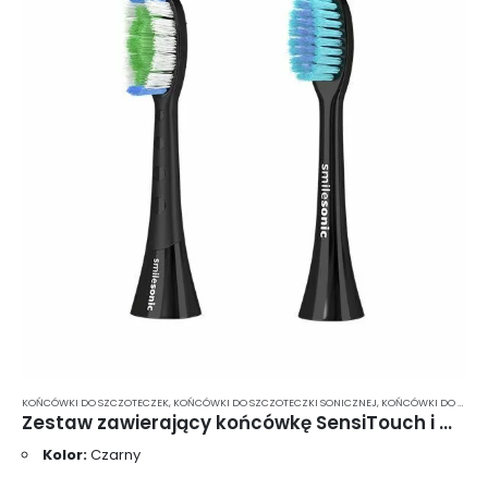
KOŃCÓWKI DO SZCZOTECZEK
,
KOŃCÓWKI DO SZCZOTECZKI SONICZNEJ
,
KOŃCÓWKI DO SZCZOTECZKI SONICZNEJ MIĘKKIE WŁOSIE
Zestaw zawierający końcówkę SensiTouch i OrthoClean – kolor czarny UP/EX/GO
Kolor:
Czarny