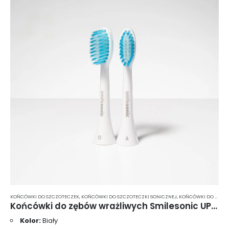
KOŃCÓWKI DO SZCZOTECZEK
,
KOŃCÓWKI DO SZCZOTECZKI SONICZNEJ
,
KOŃCÓWKI DO SZCZOTECZKI SONICZNEJ MIĘKKIE WŁOSIE
Końcówki do zębów wrażliwych Smilesonic UP/EX/GO SensiTouch 2 szt. – białe
Kolor:
Biały