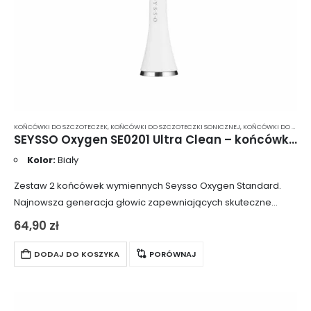
KOŃCÓWKI DO SZCZOTECZEK
,
KOŃCÓWKI DO SZCZOTECZKI SONICZNEJ
,
KOŃCÓWKI DO SZCZOTECZKI SONICZNEJ SEYSSO
SEYSSO Oxygen SE0201 Ultra Clean – końcówki do szczoteczki sonicznej 2 szt.
Kolor:
Biały
Zestaw 2 końcówek wymiennych Seysso Oxygen Standard.
Najnowsza generacja głowic zapewniających skuteczne
usuwanie osadu, płytki nazębnej oraz różnego typu
64,90
zł
przebarwień. Specjalnie wyprofilowane włosie wyposażone
dodatkowo w system sygnalizacji zużycia. Końcówki…
DODAJ DO KOSZYKA
PORÓWNAJ