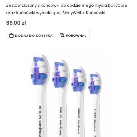
Zestaw złożony z końcówki do codziennego mycia DailyCare
oraz końcówki wybielającej ShinyWhite. Końcówki
przeznaczone są wyłącznie do modeli Smilesonic EX,
39,00
zł
Smilesonic UP oraz Smilesonic GO. Nie pasują do szczoteczki
Smilesonic…
DODAJ DO KOSZYKA
PORÓWNAJ