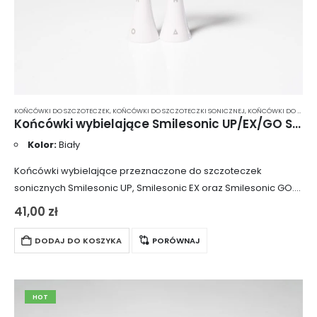
KOŃCÓWKI DO SZCZOTECZEK
,
KOŃCÓWKI DO SZCZOTECZKI SONICZNEJ
,
KOŃCÓWKI DO SZCZOTECZKI SONICZNEJ SMILESONIC
Końcówki wybielające Smilesonic UP/EX/GO ShinyWhite 2 szt. – białe
Kolor:
Biały
Końcówki wybielające przeznaczone do szczoteczek
sonicznych Smilesonic UP, Smilesonic EX oraz Smilesonic GO.
Posiadają twarde, gęste włosie, które skutecznie usuwa osady
41,00
zł
odpowiedzialne za przebarwienia z powierzchni zębów.
Wyposażone są w…
DODAJ DO KOSZYKA
PORÓWNAJ
HOT