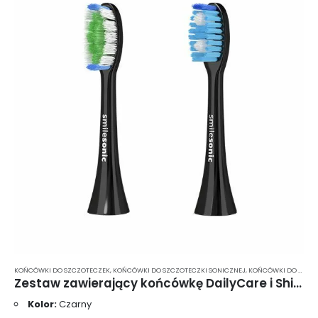
KOŃCÓWKI DO SZCZOTECZEK
,
KOŃCÓWKI DO SZCZOTECZKI SONICZNEJ
,
KOŃCÓWKI DO SZCZOTECZKI SONICZNEJ SMILESONIC
Zestaw zawierający końcówkę DailyCare i ShinyWhite – kolor czarny UP/EX/GO
Kolor:
Czarny