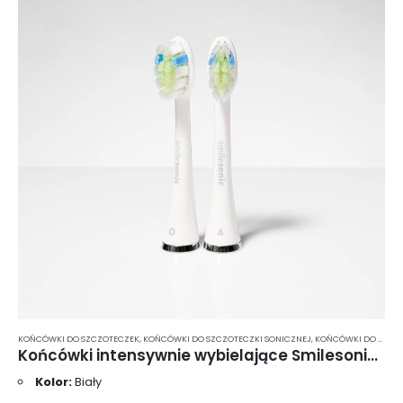
KOŃCÓWKI DO SZCZOTECZEK
,
KOŃCÓWKI DO SZCZOTECZKI SONICZNEJ
,
KOŃCÓWKI DO SZCZOTECZKI SONICZNEJ SMILESONIC
Końcówki intensywnie wybielające Smilesonic SupremeWhite 2 szt. – białe UP/EX/GO
Kolor:
Biały