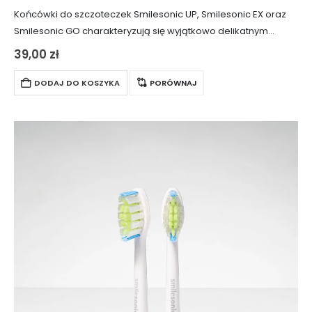
Końcówki do szczoteczek Smilesonic UP, Smilesonic EX oraz
Smilesonic GO charakteryzują się wyjątkowo delikatnym
włosiem, które nie podrażnia wrażliwych zębów. Są
39,00
zł
dedykowane do codziennego stosowania, szczególnie przez
osoby mające problemy…
DODAJ DO KOSZYKA
PORÓWNAJ