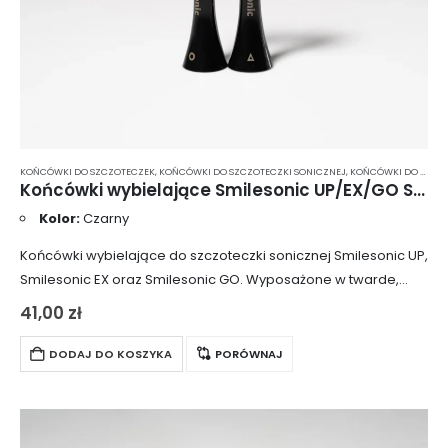
KOŃCÓWKI DO SZCZOTECZEK
,
KOŃCÓWKI DO SZCZOTECZKI SONICZNEJ
,
KOŃCÓWKI DO SZCZOTECZKI SONICZNEJ SMILESONIC
Końcówki wybielające Smilesonic UP/EX/GO ShinyWhite 2 szt. – czarne
Kolor:
Czarny
Końcówki wybielające do szczoteczki sonicznej Smilesonic UP,
Smilesonic EX oraz Smilesonic GO. Wyposażone w twarde,
gęste włosie, skutecznie usuwają barwiący osad z
41,00
zł
powierzchni zębów, przywracając im naturalny kolor. Włókna
szczoteczki…
DODAJ DO KOSZYKA
PORÓWNAJ