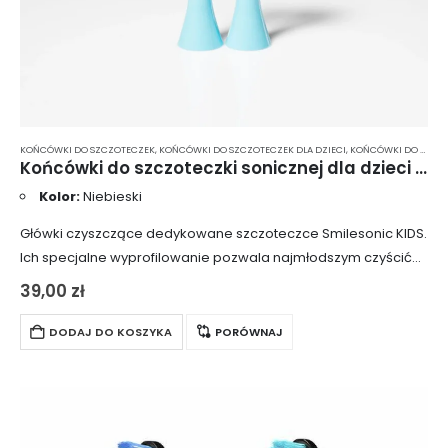
KOŃCÓWKI DO SZCZOTECZEK
,
KOŃCÓWKI DO SZCZOTECZEK DLA DZIECI
,
KOŃCÓWKI DO SZCZOTECZKI SONICZNEJ
Końcówki do szczoteczki sonicznej dla dzieci Smilesonic Kids – 2 szt.
Kolor:
Niebieski
Główki czyszczące dedykowane szczoteczce Smilesonic KIDS.
Ich specjalne wyprofilowanie pozwala najmłodszym czyścić
ząbki w sposób skuteczny i bezinwazyjny. Charakteryzują się
39,00
zł
niewielkimi, dostosowanymi do buzi dzieci gabarytami oraz
miękkimi włóknami, które…
DODAJ DO KOSZYKA
PORÓWNAJ