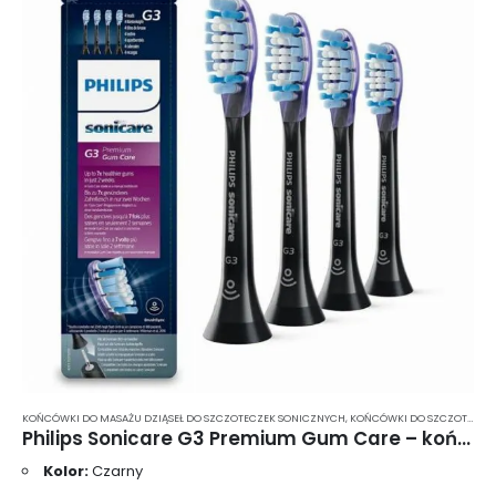
KOŃCÓWKI DO MASAŻU DZIĄSEŁ DO SZCZOTECZEK SONICZNYCH
,
KOŃCÓWKI DO SZCZOTECZEK
Philips Sonicare G3 Premium Gum Care – końcówki do szczoteczki sonicznej w kolorze czarnym (HX9054/33) – 4 sztuki HX9054/33
Kolor:
Czarny