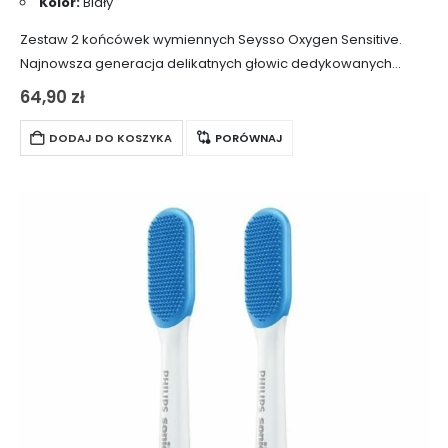
Kolor:
Biały
Zestaw 2 końcówek wymiennych Seysso Oxygen Sensitive.
Najnowsza generacja delikatnych głowic dedykowanych
osobom z wrażliwymi zębami, dziąsłami lub paradontozą.
64,90
zł
Specjalnie wyprofilowane włosie, wyposażone dodatkowo w
system sygnalizacji zużycia. Końcówki pasują…
DODAJ DO KOSZYKA
PORÓWNAJ