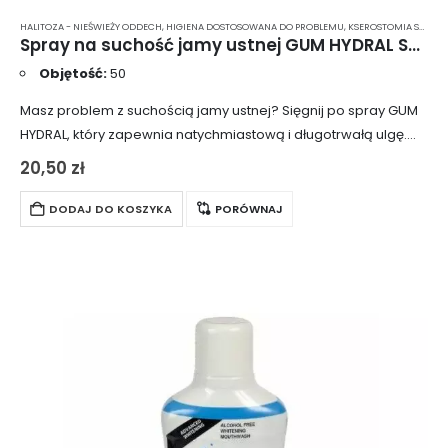
HALITOZA - NIEŚWIEŻY ODDECH
,
HIGIENA DOSTOSOWANA DO PROBLEMU
,
KSEROSTOMIA SUCHOŚĆ JAMY USTNEJ
Spray na suchość jamy ustnej GUM HYDRAL Spray 50 ml
Objętość:
50
Masz problem z suchością jamy ustnej? Sięgnij po spray GUM
HYDRAL, który zapewnia natychmiastową i długotrwałą ulgę.
Doskonale sprawdza się zarówno w pracy, jak i podczas
20,50
zł
podróży. Wystarczy rozpylać go…
DODAJ DO KOSZYKA
PORÓWNAJ