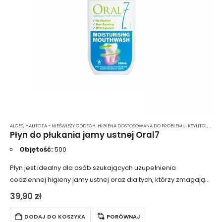
ALOES
,
HALITOZA - NIEŚWIEŻY ODDECH
,
HIGIENA DOSTOSOWANA DO PROBLEMU
,
KSYLITOL
,
KWAS
Płyn do płukania jamy ustnej Oral7
Objętość:
500
Płyn jest idealny dla osób szukających uzupełnienia
codziennej higieny jamy ustnej oraz dla tych, którzy zmagają
się z kserostomią. Duża, półlitrowa butelka produktu zapewnia
39,90
zł
długotrwałe użytkowanie.
DODAJ DO KOSZYKA
PORÓWNAJ