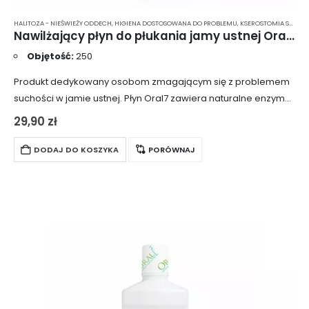
HALITOZA - NIEŚWIEŻY ODDECH
,
HIGIENA DOSTOSOWANA DO PROBLEMU
,
KSEROSTOMIA SUCHOŚĆ JAMY USTNEJ
Nawilżający płyn do płukania jamy ustnej Oral7 – 250 ml
Objętość:
250
Produkt dedykowany osobom zmagającym się z problemem
suchości w jamie ustnej. Płyn Oral7 zawiera naturalne enzymy,
które pomagają utrzymać naturalną florę bakteryjną w jamie
29,90
zł
ustnej, jednocześnie zapewniając długotrwałe odświeżenie
oddechu.
DODAJ DO KOSZYKA
PORÓWNAJ