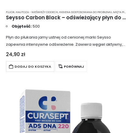
FLUOR
,
HALITOZA - NIEŚWIEŻY ODDECH
,
HIGIENA DOSTOSOWANA DO PROBLEMU
,
MIĘTA PIEPRZOWA
Seysso Carbon Black – odświeżający płyn do płukania jamy ustnej z węglem aktywnym 500 ml
Objętość:
500
Płyn do płukania jamy ustnej od cenionej marki Seysso
zapewnia intensywne odświeżenie. Zawiera węgiel aktywny,
który skutecznie neutralizuje nieprzyjemne zapachy, oraz fluor,
24,90
zł
który chroni zęby przed próchnicą. Idealnie uzupełnia
codzienne…
DODAJ DO KOSZYKA
PORÓWNAJ