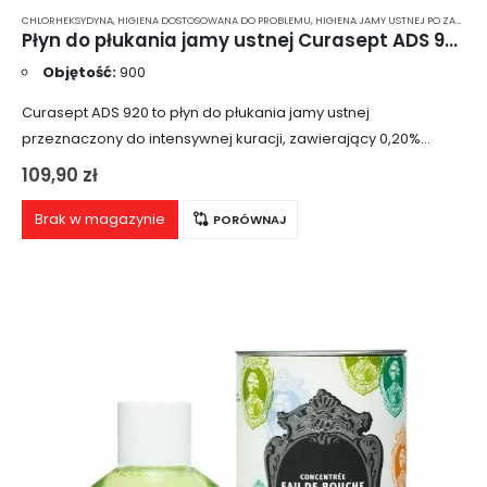
CHLORHEKSYDYNA
,
HIGIENA DOSTOSOWANA DO PROBLEMU
,
HIGIENA JAMY USTNEJ PO ZABIEGU CHIRURGICZNYM
Płyn do płukania jamy ustnej Curasept ADS 920 z chlorheksydyną 0.20% 900ml
Objętość:
900
Curasept ADS 920 to płyn do płukania jamy ustnej
przeznaczony do intensywnej kuracji, zawierający 0,20%
chlorheksydyny. Produkt nie zawiera alkoholu, co czyni go
109,90
zł
delikatnym dla błon śluzowych i minimalizuje ryzyko…
Brak w magazynie
PORÓWNAJ