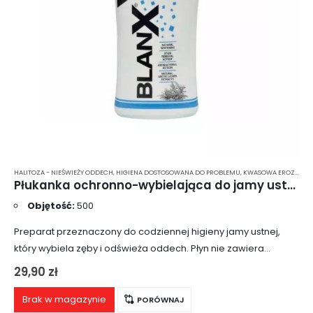
HALITOZA - NIEŚWIEŻY ODDECH
,
HIGIENA DOSTOSOWANA DO PROBLEMU
,
KWASOWA EROZJA SZKLIWA
Płukanka ochronno-wybielająca do jamy ustnej Blanx bez alkoholu 500ml
Objętość:
500
Preparat przeznaczony do codziennej higieny jamy ustnej,
który wybiela zęby i odświeża oddech. Płyn nie zawiera
alkoholu. Jego formuła zawiera ekstrakt z porostu
29,90
zł
islandzkiego, który działa ochronnie i wzmacniająco.
Pomaga…
Brak w magazynie
PORÓWNAJ