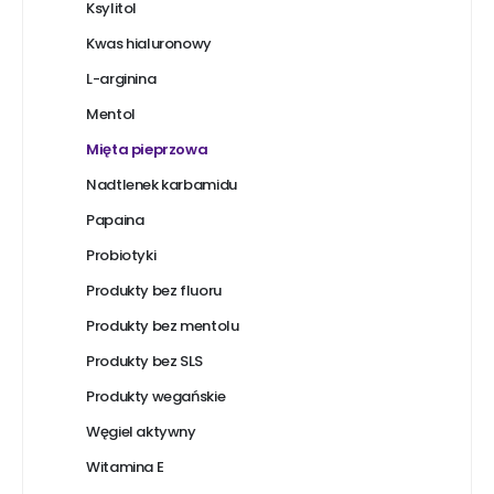
Ksylitol
Kwas hialuronowy
L-arginina
Mentol
Mięta pieprzowa
Nadtlenek karbamidu
Papaina
Probiotyki
Produkty bez fluoru
Produkty bez mentolu
Produkty bez SLS
Produkty wegańskie
Węgiel aktywny
Witamina E