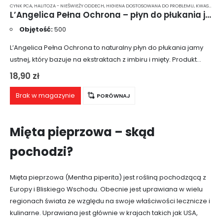
CYNK PCA
,
HALITOZA - NIEŚWIEŻY ODDECH
,
HIGIENA DOSTOSOWANA DO PROBLEMU
,
KWASOWA EROZJA SZKLIWA
L’Angelica Pełna Ochrona – płyn do płukania jamy ustnej z imbirem i miętą 500 ml
Objętość:
500
L’Angelica Pełna Ochrona to naturalny płyn do płukania jamy
ustnej, który bazuje na ekstraktach z imbiru i mięty. Produkt
bardzo skutecznie odświeża oddech, zapobiega
18,90
zł
powstawaniu płytki nazębnej, zapewnia ochronę przed…
Brak w magazynie
PORÓWNAJ
Mięta pieprzowa – skąd
pochodzi?
Mięta pieprzowa (Mentha piperita) jest rośliną pochodzącą z
Europy i Bliskiego Wschodu. Obecnie jest uprawiana w wielu
regionach świata ze względu na swoje właściwości lecznicze i
kulinarne. Uprawiana jest głównie w krajach takich jak USA,