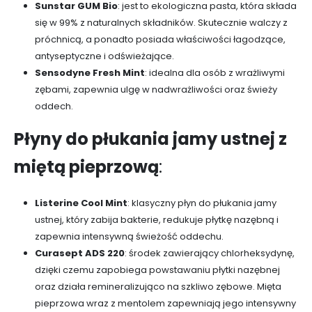
Sunstar GUM Bio
: jest to ekologiczna pasta, która składa
się w 99% z naturalnych składników. Skutecznie walczy z
próchnicą, a ponadto posiada właściwości łagodzące,
antyseptyczne i odświeżające.
Sensodyne Fresh Mint
: idealna dla osób z wrażliwymi
zębami, zapewnia ulgę w nadwrażliwości oraz świeży
oddech.
Płyny do płukania jamy ustnej z
miętą pieprzową
:
Listerine Cool Mint
: klasyczny płyn do płukania jamy
ustnej, który zabija bakterie, redukuje płytkę nazębną i
zapewnia intensywną świeżość oddechu.
Curasept ADS 220
: środek zawierający chlorheksydynę,
dzięki czemu zapobiega powstawaniu płytki nazębnej
oraz działa remineralizująco na szkliwo zębowe. Mięta
pieprzowa wraz z mentolem zapewniają jego intensywny