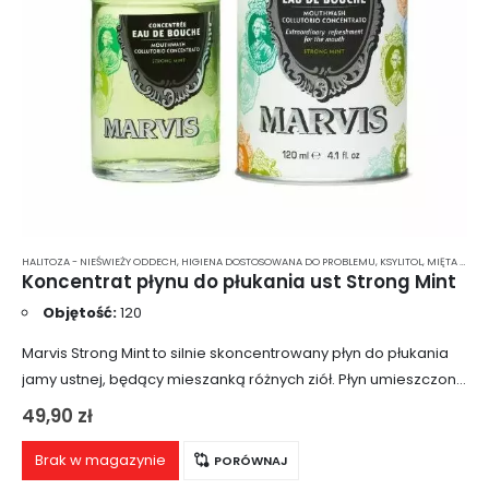
HALITOZA - NIEŚWIEŻY ODDECH
,
HIGIENA DOSTOSOWANA DO PROBLEMU
,
KSYLITOL
,
MIĘTA PIEPRZOWA
Koncentrat płynu do płukania ust Strong Mint
Objętość:
120
Marvis Strong Mint to silnie skoncentrowany płyn do płukania
jamy ustnej, będący mieszanką różnych ziół. Płyn umieszczony
jest w stylowym, wygodnym i niewielkim opakowaniu, idealnie
49,90
zł
nadającym się do podróży. Produkt…
Brak w magazynie
PORÓWNAJ