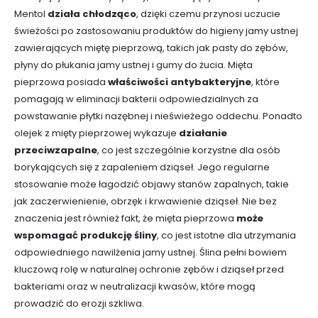
Mentol
działa chłodząco
, dzięki czemu przynosi uczucie
świeżości po zastosowaniu produktów do higieny jamy ustnej
zawierających miętę pieprzową, takich jak pasty do zębów,
płyny do płukania jamy ustnej i gumy do żucia. Mięta
pieprzowa posiada
właściwości antybakteryjne
, które
pomagają w eliminacji bakterii odpowiedzialnych za
powstawanie płytki nazębnej i nieświeżego oddechu. Ponadto
olejek z mięty pieprzowej wykazuje
działanie
przeciwzapalne
, co jest szczególnie korzystne dla osób
borykających się z zapaleniem dziąseł. Jego regularne
stosowanie może łagodzić objawy stanów zapalnych, takie
jak zaczerwienienie, obrzęk i krwawienie dziąseł. Nie bez
znaczenia jest również fakt, że mięta pieprzowa
może
wspomagać produkcję śliny
, co jest istotne dla utrzymania
odpowiedniego nawilżenia jamy ustnej. Ślina pełni bowiem
kluczową rolę w naturalnej ochronie zębów i dziąseł przed
bakteriami oraz w neutralizacji kwasów, które mogą
prowadzić do erozji szkliwa.