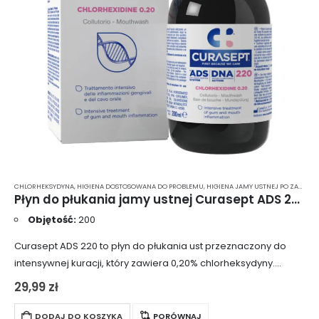
CHLORHEKSYDYNA
,
HIGIENA DOSTOSOWANA DO PROBLEMU
,
HIGIENA JAMY USTNEJ PO ZABIEGU CHIRURGICZNYM
Płyn do płukania jamy ustnej Curasept ADS 220 z chlorheksydyną 0.20% 200ml
Objętość:
200
Curasept ADS 220 to płyn do płukania ust przeznaczony do
intensywnej kuracji, który zawiera 0,20% chlorheksydyny.
Skutecznie zapobiega tworzeniu się płytki nazębnej i wspiera
29,99
zł
remineralizację zębów. Produkt jest rekomendowany do…
DODAJ DO KOSZYKA
PORÓWNAJ