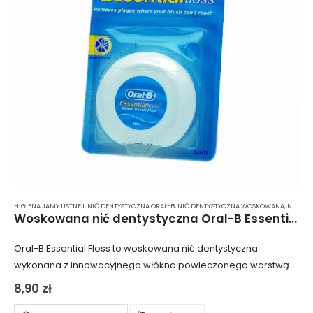
HIGIENA JAMY USTNEJ
,
NIĆ DENTYSTYCZNA ORAL-B
,
NIĆ DENTYSTYCZNA WOSKOWANA
,
NIĆ DENTYSTYCZNA Z MIĘTĄ
Woskowana nić dentystyczna Oral-B Essential Floss
Oral-B Essential Floss to woskowana nić dentystyczna
wykonana z innowacyjnego włókna powleczonego warstwą
polimeru, która zapewnia efektywne i delikatne usuwanie
8,90
zł
płytki nazębnej. Dzięki swojej konstrukcji, nić jest odporna na