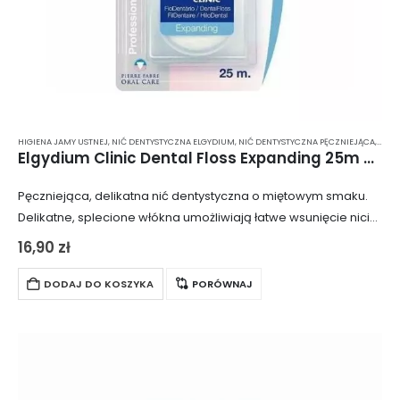
HIGIENA JAMY USTNEJ
,
NIĆ DENTYSTYCZNA ELGYDIUM
,
NIĆ DENTYSTYCZNA PĘCZNIEJĄCA
,
NIĆ 
Elgydium Clinic Dental Floss Expanding 25m – pęczniejąca, miętowa nić dentystyczna
Pęczniejąca, delikatna nić dentystyczna o miętowym smaku.
Delikatne, splecione włókna umożliwiają łatwe wsunięcie nici
między zęby, ponieważ pęcznieje ona dopiero podczas
16,90
zł
nitkowania. Nić nie podrażnia dziąseł, co czyni ją idealną…
DODAJ DO KOSZYKA
PORÓWNAJ