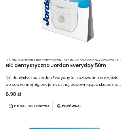
HIGIENA JAMY USTNEJ
,
NIĆ DENTYSTYCZNA JORDAN
,
NIĆ DENTYSTYCZNA WOSKOWANA
,
NIĆ DENTYSTYCZNA Z MIĘTĄ
Nić dentystyczna Jordan Everyday 50m
Nić dentystyczna Jordan Everyday to niezawodne narzędzie
do codziennej higieny jamy ustnej, zapewniające skuteczne
usuwanie płytki nazębnej i resztek jedzenia z trudno
8,90
zł
dostępnych przestrzeni międzyzębowych. Dzięki swojej
długości i wygodnej…
DODAJ DO KOSZYKA
PORÓWNAJ