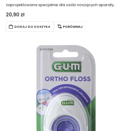
zaprojektowana specjalnie dla osób noszących aparaty
ortodontyczne, mostki, implanty i korony. Jej unikalna
20,90
zł
konstrukcja zapewnia skuteczne i delikatne czyszczenie
trudnodostępnych miejsc, gwarantując…
DODAJ DO KOSZYKA
PORÓWNAJ