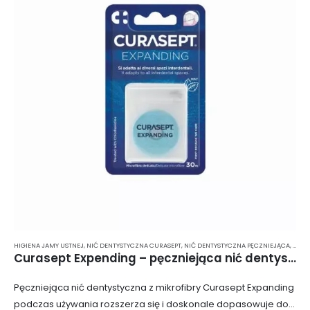
HIGIENA JAMY USTNEJ
,
NIĆ DENTYSTYCZNA CURASEPT
,
NIĆ DENTYSTYCZNA PĘCZNIEJĄCA
,
NIĆ 
Curasept Expending – pęczniejąca nić dentystyczna z mikrofibry 30 m
Pęczniejąca nić dentystyczna z mikrofibry Curasept Expanding
podczas używania rozszerza się i doskonale dopasowuje do