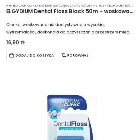
HIGIENA JAMY USTNEJ
,
NIĆ DENTYSTYCZNA CZARNA
,
NIĆ DENTYSTYCZNA ELGYDIUM
,
NIĆ DENTYSTYCZNA WOSKOWANA
ELGYDIUM Dental Floss Black 50m – woskowana, czarna nić dentystyczna bez mentolu
Cienka, woskowana nić dentystyczna o wysokiej
wytrzymałości, doskonała do oczyszczania przestrzeni między
najbardziej stłoczonymi zębami. Dzięki cienkiej strukturze i
16,90
zł
woskowanej powierzchni, nić łatwo przesuwa się między
zębami, skutecznie usuwając osad…
DODAJ DO KOSZYKA
PORÓWNAJ