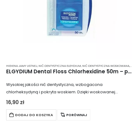
HIGIENA JAMY USTNEJ
,
NIĆ DENTYSTYCZNA ELGYDIUM
,
NIĆ DENTYSTYCZNA WOSKOWANA
,
NIĆ 
ELGYDIUM Dental Floss Chlorhexidine 50m – pozbawiona mięty nić dentystyczna z chlorheksydyną
Wysokiej jakości nić dentystyczna, wzbogacona
chlorheksydyną i pokryta woskiem. Dzięki woskowanej
powierzchni, nitkowanie przestrzeni międzyzębowych jest
16,90
zł
delikatne i wygodne, minimalizując ryzyko podrażnień dziąseł
spowodowanych zbyt dużym naciskiem. Chlorheksydyna
DODAJ DO KOSZYKA
PORÓWNAJ
obecna w…