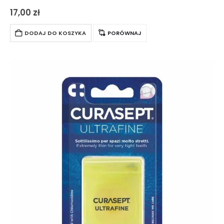
przestrzeni międzyzębowych. W opakowaniu znajduje się 30
17,00
zł
metrów nici nasączonej chlorheksydyną.
DODAJ DO KOSZYKA
PORÓWNAJ