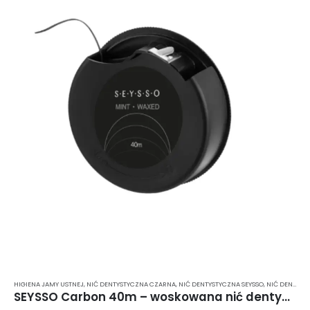
HIGIENA JAMY USTNEJ
,
NIĆ DENTYSTYCZNA CZARNA
,
NIĆ DENTYSTYCZNA SEYSSO
,
NIĆ DENTYSTYCZNA WOSKOWANA
SEYSSO Carbon 40m – woskowana nić dentystyczna z aktywnym węglem i miętą