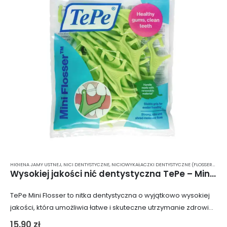
HIGIENA JAMY USTNEJ
,
NICI DENTYSTYCZNE
,
NICIOWYKAŁACZKI DENTYSTYCZNE (FLOSSERY STOMATOLOGICZNE)
Wysokiej jakości nić dentystyczna TePe – Mini Flosser (36 szt.)
TePe Mini Flosser to nitka dentystyczna o wyjątkowo wysokiej
jakości, która umożliwia łatwe i skuteczne utrzymanie zdrowia
jamy ustnej na najwyższym poziomie. Dzięki wygodnemu w
15,90
zł