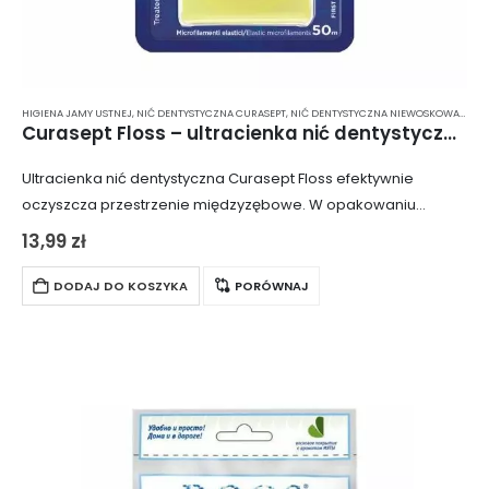
HIGIENA JAMY USTNEJ
,
NIĆ DENTYSTYCZNA CURASEPT
,
NIĆ DENTYSTYCZNA NIEWOSKOWANA
,
N
Curasept Floss – ultracienka nić dentystyczna 50 m
Ultracienka nić dentystyczna Curasept Floss efektywnie
oczyszcza przestrzenie międzyzębowe. W opakowaniu
znajduje się 50 metrów nici, która jest nasączona
13,99
zł
chlorheksydyną, substancją o właściwościach
antybakteryjnych.
DODAJ DO KOSZYKA
PORÓWNAJ