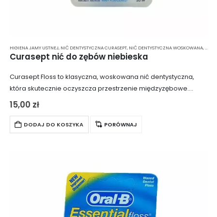
HIGIENA JAMY USTNEJ
,
NIĆ DENTYSTYCZNA CURASEPT
,
NIĆ DENTYSTYCZNA WOSKOWANA
,
NIĆ 
Curasept nić do zębów niebieska
Curasept Floss to klasyczna, woskowana nić dentystyczna,
która skutecznie oczyszcza przestrzenie międzyzębowe.
Opakowanie zawiera 50 metrów nici nasączonej
15,00
zł
chlorheksydyną, substancją o działaniu antybakteryjnym,
zapewniającą skuteczną ochronę przed bakteriami i płytką…
DODAJ DO KOSZYKA
PORÓWNAJ