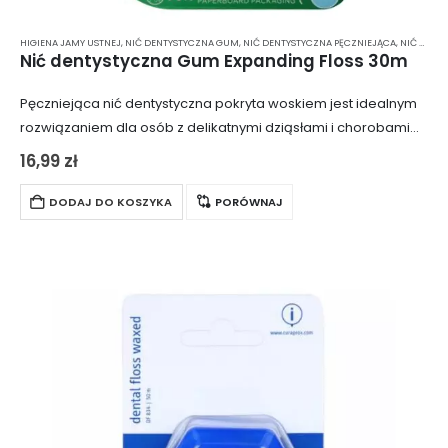
HIGIENA JAMY USTNEJ
,
NIĆ DENTYSTYCZNA GUM
,
NIĆ DENTYSTYCZNA PĘCZNIEJĄCA
,
NIĆ DENTYSTYCZNA WOSKOWANA
Nić dentystyczna Gum Expanding Floss 30m
Pęczniejąca nić dentystyczna pokryta woskiem jest idealnym
rozwiązaniem dla osób z delikatnymi dziąsłami i chorobami
przyzębia. Jej specjalna konstrukcja i właściwości sprawiają,
16,99
zł
że jest zarówno delikatna, jak i skuteczna w…
DODAJ DO KOSZYKA
PORÓWNAJ