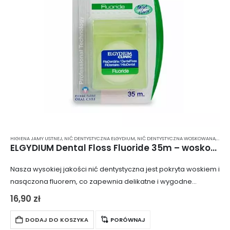
HIGIENA JAMY USTNEJ
,
NIĆ DENTYSTYCZNA ELGYDIUM
,
NIĆ DENTYSTYCZNA WOSKOWANA
,
NIĆ 
ELGYDIUM Dental Floss Fluoride 35m – woskowana nić dentystyczna, nasączona fluorem
Nasza wysokiej jakości nić dentystyczna jest pokryta woskiem i
nasączona fluorem, co zapewnia delikatne i wygodne
oczyszczenie przestrzeni międzyzębowych bez ryzyka
16,90
zł
podrażnienia dziąseł. Wosk pozwala na łatwe wsunięcie nici
między…
DODAJ DO KOSZYKA
PORÓWNAJ