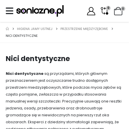
0
0
HIGIENA JAMY USTNEJ
PRZESTRZENIE MIĘDZYZĘBOWE
NICI DENTYSTYCZNE
Nici dentystyczne
Nici dentystyczne
są przyrządami, których głównym
przeznaczeniem jest oczyszczanie trudno dostępnych
przestrzeni miedzyzębowych, które podczas mycia zębów są
często pomijane, zwłaszcza w przypadku stosowania
manualnej wersji szczoteczki. Precyzyjnie usuwają one resztki
jedzenia, osady, przebarwienia oraz drobnoustroje
gromadzące się w niewidocznych na pierwszy rzut oka
obszarach. Eksperci z dziedziny stomatologii zapewniają, że
codzienne nitkowanie połączone z systematycznym