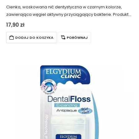
Cienka, woskowana nić dentystyczna w czarnym kolorze,
zawierająca węgiel aktywny przyciągający bakterie. Produkt
jest w pełni bezpieczny dla dziąseł i szkliwa, usuwając
17,90
zł
zauważalnie więcej zanieczyszczeń niż standardowe nici
dentystyczne. Czarny…
DODAJ DO KOSZYKA
PORÓWNAJ