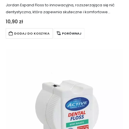
Jordan Expand Floss to innowacyjna, rozszerzająca się nić
dentystyczna, która zapewnia skuteczne i komfortowe
czyszczenie przestrzeni międzyzębowych. Dzięki swojej
10,90
zł
unikalnej właściwości rozszerzania się pod wpływem kontaktu
ze śliną, nić ta…
DODAJ DO KOSZYKA
PORÓWNAJ