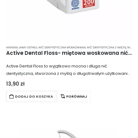
HIGIENA JAMY USTNEJ
,
NIĆ DENTYSTYCZNA WOSKOWANA
,
NIĆ DENTYSTYCZNA Z MIĘTĄ
,
NICI DENTYSTYCZNE
Active Dental Floss- miętowa woskowana nić dentystyczna
Active Dental Floss to wyjątkowo mocna i długa nić
dentystyczna, stworzona z myślą o długotrwałym użytkowaniu.
Pokryta woskiem, idealnie mieści się w przestrzeniach
13,90
zł
międzyzębowych, umożliwiając bezpieczne i skuteczne
czyszczenie bez…
DODAJ DO KOSZYKA
PORÓWNAJ