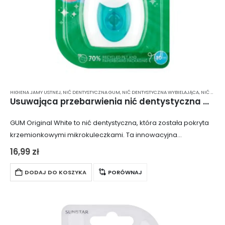
HIGIENA JAMY USTNEJ
,
NIĆ DENTYSTYCZNA GUM
,
NIĆ DENTYSTYCZNA WYBIELAJĄCA
,
NIĆ DENTYSTYCZNA Z FLUOREM
Usuwająca przebarwienia nić dentystyczna GUM Original White 2040 (30m)
GUM Original White to nić dentystyczna, która została pokryta
krzemionkowymi mikrokuleczkami. Ta innowacyjna
technologia zapewnia dokładne czyszczenie przestrzeni
16,99
zł
międzyzębowych, eliminując płytkę bakteryjną i resztki
jedzenia. Dodatek fluorku sodu odkwasza jamę…
DODAJ DO KOSZYKA
PORÓWNAJ