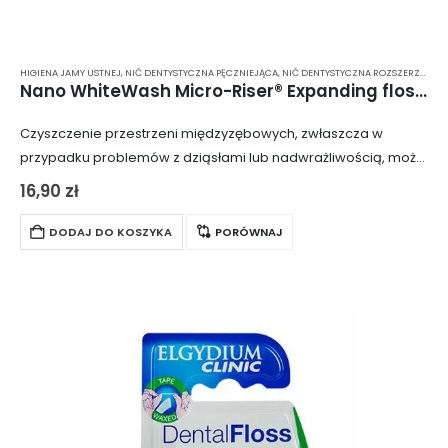
HIGIENA JAMY USTNEJ
,
NIĆ DENTYSTYCZNA PĘCZNIEJĄCA
,
NIĆ DENTYSTYCZNA ROZSZERZAJĄCA SIĘ
Nano WhiteWash Micro-Riser® Expanding floss – Rozszerzająca się nić dentystyczna z nanohydroksyapatytem
Czyszczenie przestrzeni międzyzębowych, zwłaszcza w
przypadku problemów z dziąsłami lub nadwrażliwością, może
być trudnym zadaniem, które często przynosi więcej szkody
16,90
zł
niż pożytku. Niskiej jakości materiały mogą kaleczyć zęby i
dziąsła…
DODAJ DO KOSZYKA
PORÓWNAJ