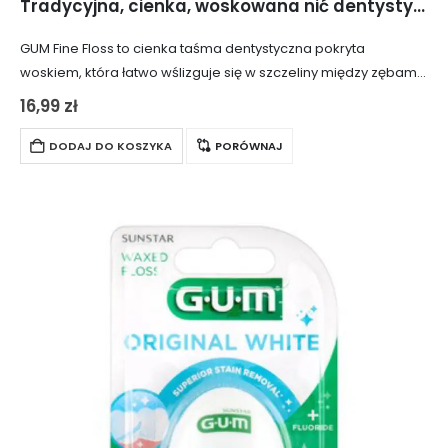
Tradycyjna, cienka, woskowana nić dentystyczna GUM Fine Floss 1555 (55m)
GUM Fine Floss to cienka taśma dentystyczna pokryta
woskiem, która łatwo wślizguje się w szczeliny między zębami.
Produkt jest idealny dla osób posiadających wąskie
16,99
zł
przestrzenie międzyzębowe.
DODAJ DO KOSZYKA
PORÓWNAJ