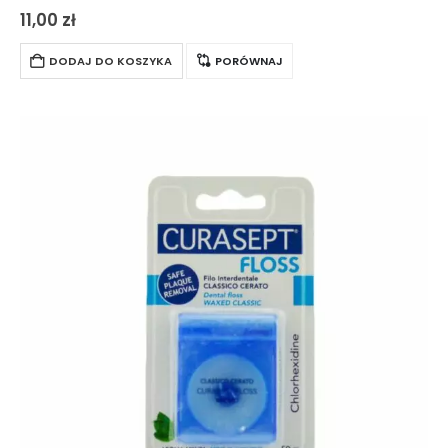
skutecznie usuwa osad i resztki jedzenia z powierzchni
11,00
zł
międzyzębowych, nie podrażniając przy tym dziąseł….
DODAJ DO KOSZYKA
PORÓWNAJ