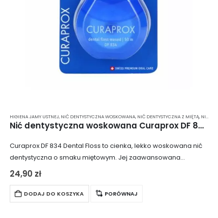
HIGIENA JAMY USTNEJ
,
NIĆ DENTYSTYCZNA WOSKOWANA
,
NIĆ DENTYSTYCZNA Z MIĘTĄ
,
NICI DENTYSTYCZNE
Nić dentystyczna woskowana Curaprox DF 834 Dental Floss 50m
Curaprox DF 834 Dental Floss to cienka, lekko woskowana nić
dentystyczna o smaku miętowym. Jej zaawansowana
konstrukcja sprawia, że produkt nie strzępi się ani nie
24,90
zł
rozwarstwia, co zapewnia najwyższy komfort…
DODAJ DO KOSZYKA
PORÓWNAJ