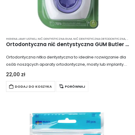
HIGIENA JAMY USTNEJ
,
NIĆ DENTYSTYCZNA GUM
,
NIĆ DENTYSTYCZNA ORTODONTYCZNA
,
NICI 
Ortodontyczna nić dentystyczna GUM Butler OrthoFloss 3220 (50 szt.)
Ortodontyczna nitka dentystyczna to idealne rozwiązanie dla
osób noszących aparaty ortodontyczne, mosty lub implanty.
Dzięki specjalnej konstrukcji, umożliwia dokładne czyszczenie
22,00
zł
trudno dostępnych miejsc, pomagając utrzymać higienę jamy
ustnej na wysokim…
DODAJ DO KOSZYKA
PORÓWNAJ