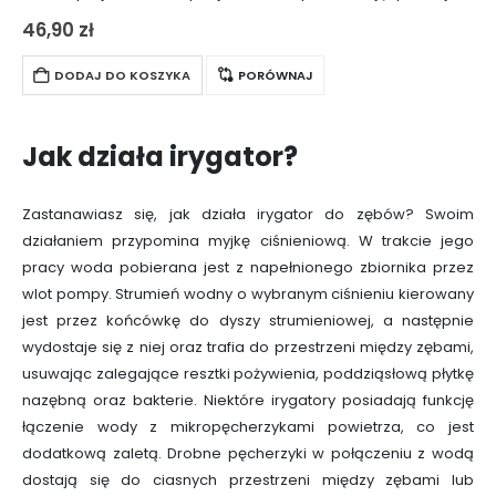
specjalne wyprofilowanie pozwala usunąć naloty
46,90
zł
odpowiedzialne za problem nieświeżego oddechu, a
ponadto zapewnia językowi czystość i…
DODAJ DO KOSZYKA
PORÓWNAJ
Jak działa irygator?
Zastanawiasz się, jak działa irygator do zębów? Swoim
działaniem przypomina myjkę ciśnieniową. W trakcie jego
pracy woda pobierana jest z napełnionego zbiornika przez
wlot pompy. Strumień wodny o wybranym ciśnieniu kierowany
jest przez końcówkę do dyszy strumieniowej, a następnie
wydostaje się z niej oraz trafia do przestrzeni między zębami,
usuwając zalegające resztki pożywienia, poddziąsłową płytkę
nazębną oraz bakterie. Niektóre irygatory posiadają funkcję
łączenie wody z mikropęcherzykami powietrza, co jest
dodatkową zaletą. Drobne pęcherzyki w połączeniu z wodą
dostają się do ciasnych przestrzeni między zębami lub