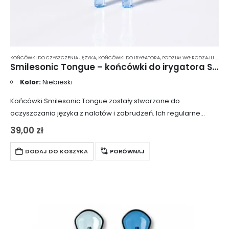
KOŃCÓWKI DO CZYSZCZENIA JĘZYKA
,
KOŃCÓWKI DO IRYGATORA
,
PODZIAŁ WG RODZAJU / PRZEZNACZENIA KONCOWKI IRYGATOR
Smilesonic Tongue – końcówki do irygatora Smilesonic AquaFlow
Kolor:
Niebieski
Końcówki Smilesonic Tongue zostały stworzone do
oczyszczania języka z nalotów i zabrudzeń. Ich regularne
stosowanie sprawia, że język staje się czysty i gładki, a zapach
39,00
zł
z jamy ustnej przestaje być…
DODAJ DO KOSZYKA
PORÓWNAJ