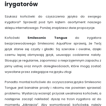
irygatorów
Szukasz końcówki do czyszczenia języka do swojego
irygatora? Sprawdź pod tym kątem asortyment naszego
sklepu internetowego. Poniżej znajdziesz dwie propozycje.
Końcówki
Smilesonic Tongue
do irygatora
bezprzewodowego Smilesonic AquaFlow sprawią, że Twój
język stanie się czysty i gładki. Są szerokie i owalne, dzięki
czemu lepiej obmywają język, usuwając codzienne naloty.
Stosując je regularnie, zapomnisz o nieprzyjemnym zapachu z
jamy ustnej oraz innych dolegliwościach, które mogą zostać
wywołane przez zalegające na języku złogi.
Ponadto montaż końcówki do oczyszczania języka Smilesonic
Tongue jest banalnie prosty i nikomu nie powinien sprawiać
problemu. Wystarczy wcisnąć przycisk uwalniania końcówki, a
następnie zacząć nakładać dyszę na trzon irygatora aż do
momentu „kliknięcia”. Aby wymontować końcówkę, należy