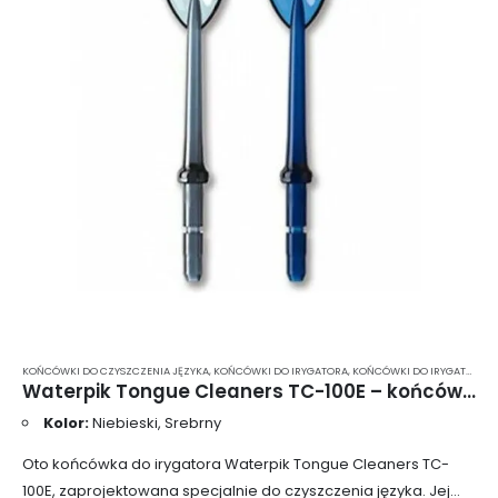
KOŃCÓWKI DO CZYSZCZENIA JĘZYKA
,
KOŃCÓWKI DO IRYGATORA
,
KOŃCÓWKI DO IRYGATORA WATERPIK
Waterpik Tongue Cleaners TC-100E – końcówki irygatora do czyszczenia języka 2 szt.
Kolor:
Niebieski, Srebrny
Oto końcówka do irygatora Waterpik Tongue Cleaners TC-
100E, zaprojektowana specjalnie do czyszczenia języka. Jej