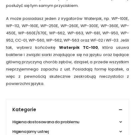
posłużyć się tym samym przyciskiem.
A może posiadasz jeden z irygatorów Waterpik, np. WP-100E,
WP-112, WP-160E, WP-250E, WP-260E, WP-300E, WP-360E, WP-
450E, WP-660E/670E, WP-662, WP-663, WP-681, WP-950, WP-
952, CC-01, WP-560, WP-562, WP-563 oraz WF-02 i WF-03. Jeśli
tak, wybierz końcówkę
Waterpik TC-100
, która usuwa
bakterie i związki siarki znajdujące się na języku oraz będące
główną przyczyną chorób zębów, dziąseł, a przede wszystkim
nieprzyjemnego zapachu z ust. Posiadają formę łopatek, a
więc z pewnością skutecznie zeskrobują nieczystości z
powierzchni języka.
Kategorie
Higiena dostosowana do problemu
Higiena jamy ustnej