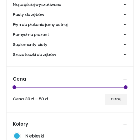
Najczęściej wyszukiwane
Pasty do zębów
Płyn do płukania jamy ustnej
Pomysł na prezent
Suplementy diety
Szczoteczki do zębów
Cena
Cena:
30 zł
—
50 zł
Filtruj
Cena
Cena
min
max
Kolory
Niebieski