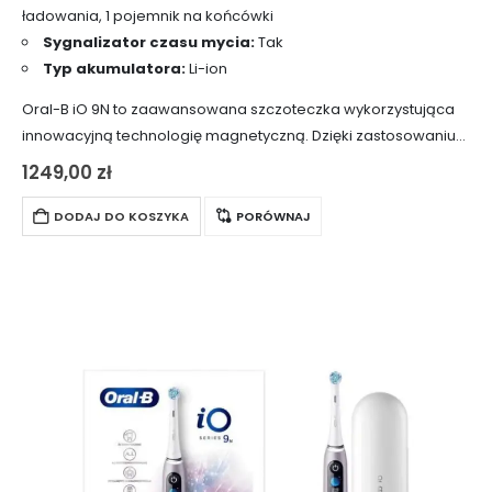
ładowania, 1 pojemnik na końcówki
Sygnalizator czasu mycia:
Tak
Typ akumulatora:
Li-ion
Oral-B iO 9N to zaawansowana szczoteczka wykorzystująca
innowacyjną technologię magnetyczną. Dzięki zastosowaniu
liniowego napędu magnetycznego, cała energia mycia jest
1249,00
zł
skierowana na końce włókien czyszczących. Tworzą się
mikrowibracje, które w połączeniu…
DODAJ DO KOSZYKA
PORÓWNAJ