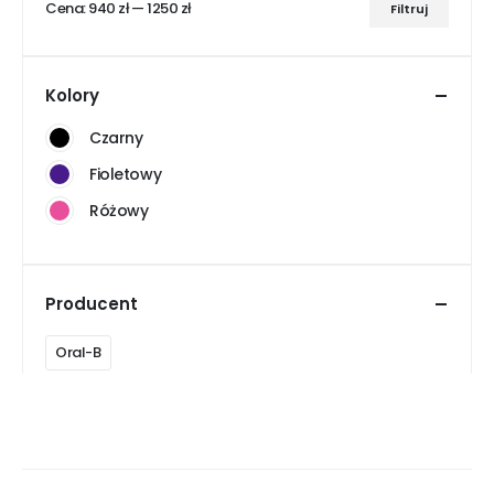
Cena:
940 zł
—
1250 zł
Filtruj
Cena
Cena
min
max
Kolory
Czarny
Fioletowy
Różowy
Producent
Oral-B