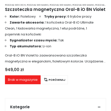
PODZIAŁ WG CECH
,
PODZIAŁ WG MARKI
,
PODZIAŁ WG MARKI
,
PODZIAŁ WG MARKI
,
PODZIAŁ WG MARKI
Szczoteczka magnetyczna Oral-B iO 8N Violet
Kolor:
Fioletowy
Tryby pracy:
6 trybów pracy
Zawarte akcesoria:
1 końcówka Oral-B iO Ultimate
Clean, 1 ładowarka magnetyczna, 1 etui podróżne, 1
pojemnik na końcówki
Sygnalizator czasu mycia:
Tak
Typ akumulatora:
Li-ion
Oral-B iO 8N Violet to zaawansowana szczoteczka
magnetyczna w eleganckim, fioletowym kolorze. Urządzenie
wykorzystuje mikrowibracje, które w połączeniu z ruchami
949,00
zł
oscylacyjno-rotacyjnymi zapewniają efektywne, dokładne, a
jednocześnie delikatne i bezpieczne czyszczenie…
Brak w magazynie
PORÓWNAJ
Kategorie