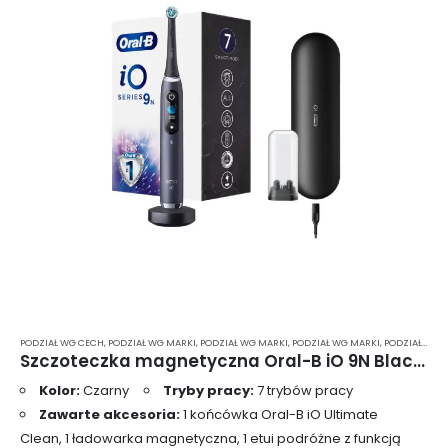
PODZIAŁ WG CECH
,
PODZIAŁ WG MARKI
,
PODZIAŁ WG MARKI
,
PODZIAŁ WG MARKI
,
PODZIAŁ WG MARKI
Szczoteczka magnetyczna Oral-B iO 9N Black Onyx
Kolor:
Czarny
Tryby pracy:
7 trybów pracy
Zawarte akcesoria:
1 końcówka Oral-B iO Ultimate
Clean, 1 ładowarka magnetyczna, 1 etui podróżne z funkcją