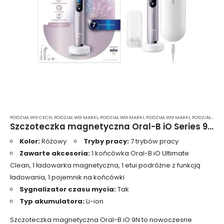
PODZIAŁ WG CECH
,
PODZIAŁ WG MARKI
,
PODZIAŁ WG MARKI
,
PODZIAŁ WG MARKI
,
PODZIAŁ WG MARKI
Szczoteczka magnetyczna Oral-B iO Series 9N Rose Quarz + etui
Kolor:
Różowy
Tryby pracy:
7 trybów pracy
Zawarte akcesoria:
1 końcówka Oral-B iO Ultimate
Clean, 1 ładowarka magnetyczna, 1 etui podróżne z funkcją
ładowania, 1 pojemnik na końcówki
Sygnalizator czasu mycia:
Tak
Typ akumulatora:
Li-ion
Szczoteczka magnetyczna Oral-B iO 9N to nowoczesne