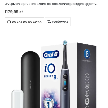
urządzenie przeznaczone do codziennej pielęgnacji jamy
ustnej, które znacząco podnosi standardy higieny.
1179,99
zł
Szczoteczka kieruje całą energię czyszczenia na końcówki
włókien, generując mikrowibracje. Te,…
DODAJ DO KOSZYKA
PORÓWNAJ