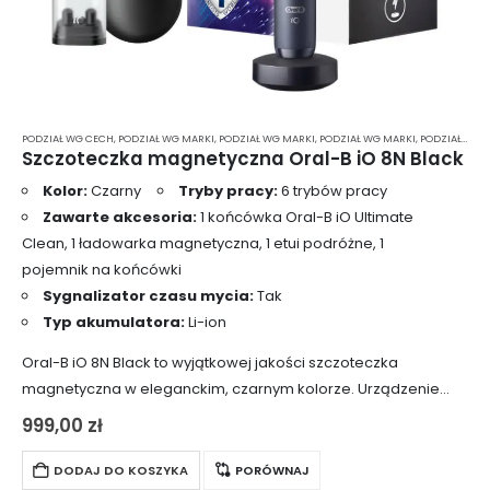
PODZIAŁ WG CECH
,
PODZIAŁ WG MARKI
,
PODZIAŁ WG MARKI
,
PODZIAŁ WG MARKI
,
PODZIAŁ WG MARKI
Szczoteczka magnetyczna Oral-B iO 8N Black
Kolor:
Czarny
Tryby pracy:
6 trybów pracy
Zawarte akcesoria:
1 końcówka Oral-B iO Ultimate
Clean, 1 ładowarka magnetyczna, 1 etui podróżne, 1
pojemnik na końcówki
Sygnalizator czasu mycia:
Tak
Typ akumulatora:
Li-ion
Oral-B iO 8N Black to wyjątkowej jakości szczoteczka
magnetyczna w eleganckim, czarnym kolorze. Urządzenie
wyróżnia się generowaniem mikrowibracji, które w połączeniu
999,00
zł
z ruchami oscylacyjno-rotacyjnymi skutecznie usuwają
codzienne osady ze szkliwa….
DODAJ DO KOSZYKA
PORÓWNAJ