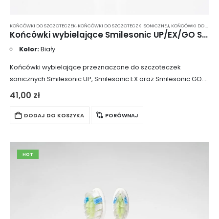
KOŃCÓWKI DO SZCZOTECZEK
,
KOŃCÓWKI DO SZCZOTECZKI SONICZNEJ
,
KOŃCÓWKI DO SZCZOTECZKI SONICZNEJ SMILESONIC
Końcówki wybielające Smilesonic UP/EX/GO ShinyWhite 2 szt. – białe
Kolor:
Biały
Końcówki wybielające przeznaczone do szczoteczek
sonicznych Smilesonic UP, Smilesonic EX oraz Smilesonic GO.
Posiadają twarde, gęste włosie, które skutecznie usuwa osady
41,00
zł
odpowiedzialne za przebarwienia z powierzchni zębów.
Wyposażone są w…
DODAJ DO KOSZYKA
PORÓWNAJ
HOT