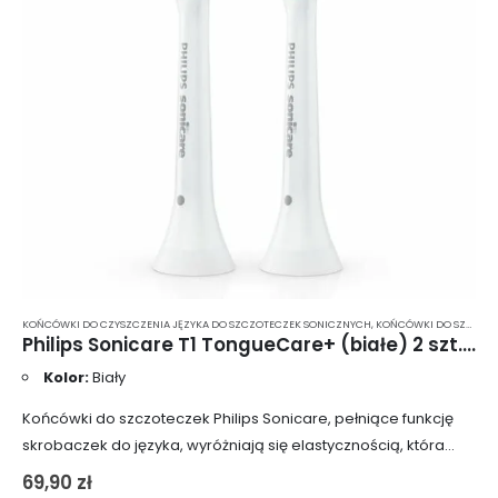
KOŃCÓWKI DO CZYSZCZENIA JĘZYKA DO SZCZOTECZEK SONICZNYCH
,
KOŃCÓWKI DO SZCZOTECZEK
Philips Sonicare T1 TongueCare+ (białe) 2 szt. – końcówki do czyszczenia języka dla szczoteczek sonicznych Sonicare HX8072/01
Kolor:
Biały
Końcówki do szczoteczek Philips Sonicare, pełniące funkcję
skrobaczek do języka, wyróżniają się elastycznością, która
umożliwia dokładne oczyszczenie wszystkich obszarów. 240
69,90
zł