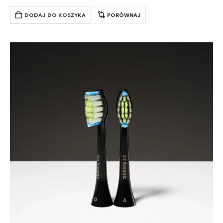
posiadają bardzo miękkie włosie, które zmienia kolor wraz ze
stopniowym…
DODAJ DO KOSZYKA
PORÓWNAJ