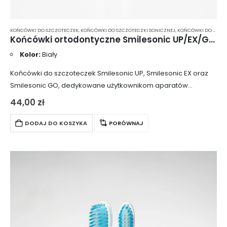
KOŃCÓWKI DO SZCZOTECZEK
,
KOŃCÓWKI DO SZCZOTECZKI SONICZNEJ
,
KOŃCÓWKI DO SZCZOTECZKI SONICZNEJ SMILESONIC
Końcówki ortodontyczne Smilesonic UP/EX/GO OrthoClean 2 szt. – białe
Kolor:
Biały
Końcówki do szczoteczek Smilesonic UP, Smilesonic EX oraz
Smilesonic GO, dedykowane użytkownikom aparatów
ortodontycznych, mostów, koron oraz innych wypełnień
44,00
zł
protetycznych. Dzięki wydłużonemu włosiu doskonale
docierają do wszystkich trudno dostępnych miejsc…
DODAJ DO KOSZYKA
PORÓWNAJ