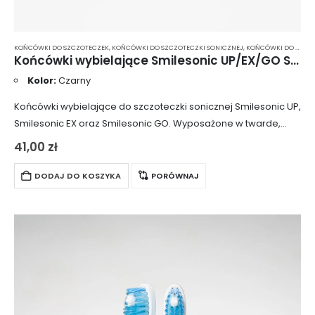
KOŃCÓWKI DO SZCZOTECZEK
,
KOŃCÓWKI DO SZCZOTECZKI SONICZNEJ
,
KOŃCÓWKI DO SZCZOTECZKI SONICZNEJ SMILESONIC
Końcówki wybielające Smilesonic UP/EX/GO ShinyWhite 2 szt. – czarne
Kolor:
Czarny
Końcówki wybielające do szczoteczki sonicznej Smilesonic UP,
Smilesonic EX oraz Smilesonic GO. Wyposażone w twarde,
gęste włosie, skutecznie usuwają barwiący osad z
41,00
zł
powierzchni zębów, przywracając im naturalny kolor. Włókna
szczoteczki…
DODAJ DO KOSZYKA
PORÓWNAJ