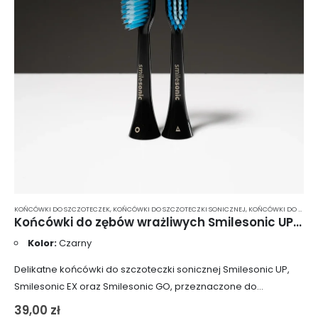
KOŃCÓWKI DO SZCZOTECZEK
,
KOŃCÓWKI DO SZCZOTECZKI SONICZNEJ
,
KOŃCÓWKI DO SZCZOTECZKI SONICZNEJ MIĘKKIE WŁOSIE
Końcówki do zębów wrażliwych Smilesonic UP/EX/GO SensiTouch 2 szt. – czarne
Kolor:
Czarny
Delikatne końcówki do szczoteczki sonicznej Smilesonic UP,
Smilesonic EX oraz Smilesonic GO, przeznaczone do
codziennego mycia zębów wrażliwych. Główki końcówek
39,00
zł