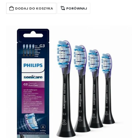
gumowych mikrowłosków delikatnie, ale skutecznie
oczyszcza powierzchnię języka. Końcówki są…
DODAJ DO KOSZYKA
PORÓWNAJ