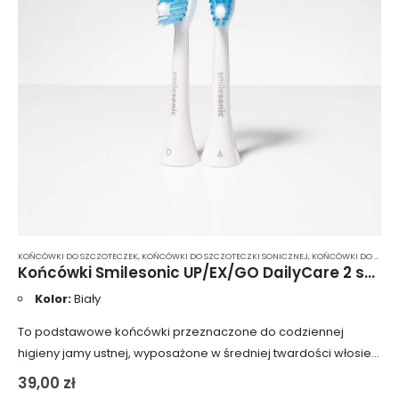
KOŃCÓWKI DO SZCZOTECZEK
,
KOŃCÓWKI DO SZCZOTECZKI SONICZNEJ
,
KOŃCÓWKI DO SZCZOTECZKI SONICZNEJ SMILESONIC
Końcówki Smilesonic UP/EX/GO DailyCare 2 szt. – białe
Kolor:
Biały
To podstawowe końcówki przeznaczone do codziennej
higieny jamy ustnej, wyposażone w średniej twardości włosie,
które skutecznie usuwa bakterie z powierzchni szkliwa. Główki
39,00
zł
czyszczące są zaprojektowane tak, że zmieniają kolor w…