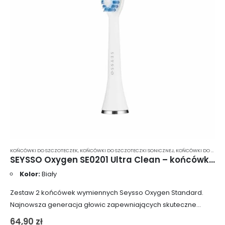
KOŃCÓWKI DO SZCZOTECZEK
,
KOŃCÓWKI DO SZCZOTECZKI SONICZNEJ
,
KOŃCÓWKI DO SZCZOTECZKI SONICZNEJ SEYSSO
SEYSSO Oxygen SE0201 Ultra Clean – końcówki do szczoteczki sonicznej 2 szt.
Kolor:
Biały
Zestaw 2 końcówek wymiennych Seysso Oxygen Standard.
Najnowsza generacja głowic zapewniających skuteczne
usuwanie osadu, płytki nazębnej oraz różnego typu
64,90
zł