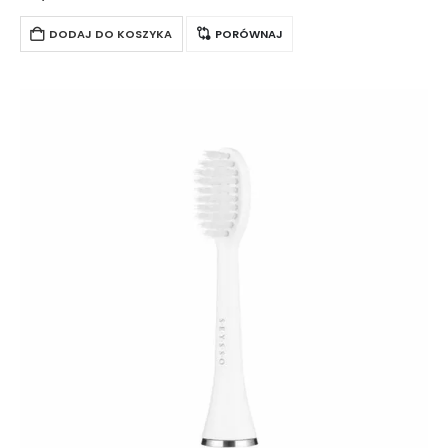
przebarwień. Specjalnie wyprofilowane włosie wyposażone
dodatkowo w system sygnalizacji zużycia. Końcówki…
DODAJ DO KOSZYKA
PORÓWNAJ