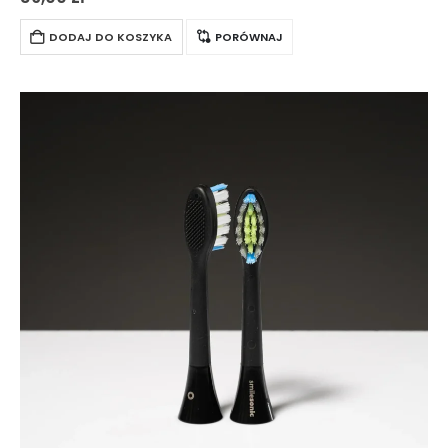
włosie wysokiej jakości, które zmienia kolor w miarę zużycia,…
DODAJ DO KOSZYKA
PORÓWNAJ