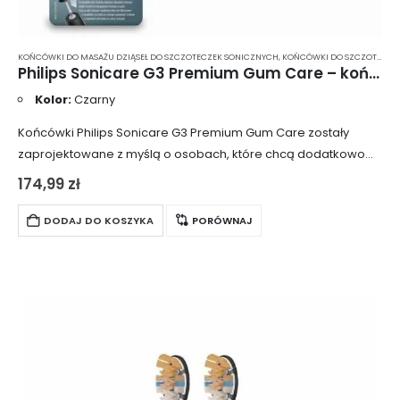
KOŃCÓWKI DO MASAŻU DZIĄSEŁ DO SZCZOTECZEK SONICZNYCH
,
KOŃCÓWKI DO SZCZOTECZEK
Philips Sonicare G3 Premium Gum Care – końcówki do szczoteczki sonicznej w kolorze czarnym (HX9054/33) – 4 sztuki HX9054/33
Kolor:
Czarny
Końcówki Philips Sonicare G3 Premium Gum Care zostały
zaprojektowane z myślą o osobach, które chcą dodatkowo
zadbać o kondycję dziąseł podczas codziennego
174,99
zł
czyszczenia jamy ustnej. Główki czyszczące zapewniają
dogłębne, ale…
DODAJ DO KOSZYKA
PORÓWNAJ