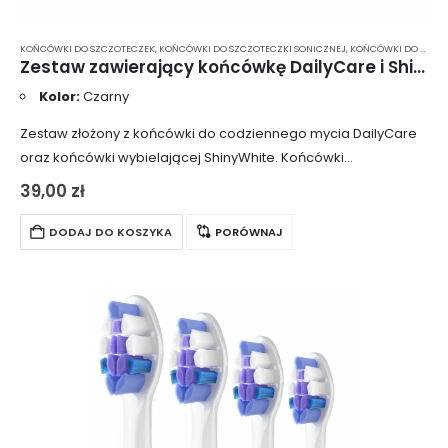
KOŃCÓWKI DO SZCZOTECZEK
,
KOŃCÓWKI DO SZCZOTECZKI SONICZNEJ
,
KOŃCÓWKI DO SZCZOTECZKI SONICZNEJ SMILESONIC
Zestaw zawierający końcówkę DailyCare i ShinyWhite – kolor czarny UP/EX/GO
Kolor:
Czarny
Zestaw złożony z końcówki do codziennego mycia DailyCare
oraz końcówki wybielającej ShinyWhite. Końcówki
przeznaczone są wyłącznie do modeli Smilesonic EX,
39,00
zł
Smilesonic UP oraz Smilesonic GO. Nie pasują do szczoteczki
Smilesonic…
DODAJ DO KOSZYKA
PORÓWNAJ