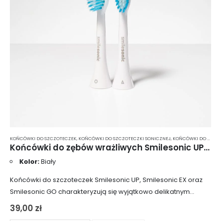
KOŃCÓWKI DO SZCZOTECZEK
,
KOŃCÓWKI DO SZCZOTECZKI SONICZNEJ
,
KOŃCÓWKI DO SZCZOTECZKI SONICZNEJ MIĘKKIE WŁOSIE
Końcówki do zębów wrażliwych Smilesonic UP/EX/GO SensiTouch 2 szt. – białe
Kolor:
Biały
Końcówki do szczoteczek Smilesonic UP, Smilesonic EX oraz
Smilesonic GO charakteryzują się wyjątkowo delikatnym
włosiem, które nie podrażnia wrażliwych zębów. Są
39,00
zł
dedykowane do codziennego stosowania, szczególnie przez