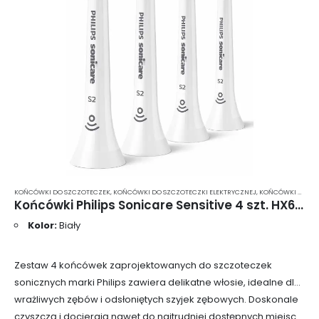
KOŃCÓWKI DO SZCZOTECZEK
,
KOŃCÓWKI DO SZCZOTECZKI ELEKTRYCZNEJ
,
KOŃCÓWKI DO SZCZOTECZKI ELEKTRYCZNEJ PHILIPS SONICARE
Końcówki Philips Sonicare Sensitive 4 szt. HX6054
Kolor:
Biały
Zestaw 4 końcówek zaprojektowanych do szczoteczek
sonicznych marki Philips zawiera delikatne włosie, idealne dla
wrażliwych zębów i odsłoniętych szyjek zębowych. Doskonale
czyszczą i docierają nawet do najtrudniej dostępnych miejsc.