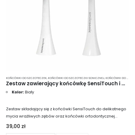
KOŃCÓWKI DO SZCZOTECZEK
,
KOŃCÓWKI DO SZCZOTECZKI SONICZNEJ
,
KOŃCÓWKI DO SZCZOTECZKI SONICZNEJ SMILESONIC
Zestaw zawierający końcówkę SensiTouch i OrthoClean – kolor biały UP/EX/GO
Kolor:
Biały
Zestaw składający się z końcówki SensiTouch do delikatnego
mycia wrażliwych zębów oraz końcówki ortodontycznej
OrthoClean. Końcówki są kompatybilne wyłącznie z modelami
39,00
zł
Smilesonic EX, Smilesonic UP oraz Smilesonic GO. Nie pasują…