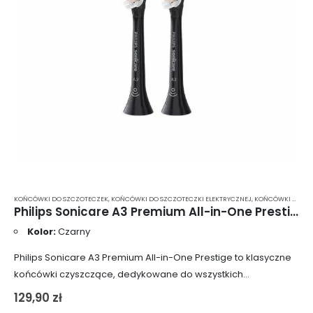
KOŃCÓWKI DO SZCZOTECZEK
,
KOŃCÓWKI DO SZCZOTECZKI ELEKTRYCZNEJ
,
KOŃCÓWKI DO SZCZOTECZKI ELEKTRYCZNEJ PHILIPS SONICARE
Philips Sonicare A3 Premium All-in-One Prestige – standardowe końcówki do szczoteczki sonicznej w kolorze czarnym 2 szt. (HX9092/11)
Kolor:
Czarny
Philips Sonicare A3 Premium All-in-One Prestige to klasyczne
końcówki czyszczące, dedykowane do wszystkich
szczoteczek sonicznych Philips Sonicare. Ich miękkie i
129,90
zł
elastyczne brzegi amortyzują zbyt silne dociskanie włosia do