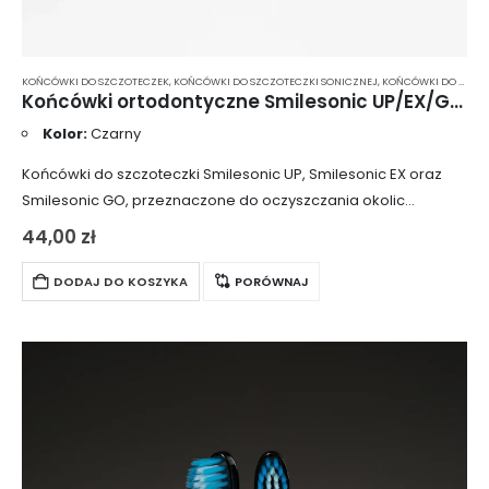
KOŃCÓWKI DO SZCZOTECZEK
,
KOŃCÓWKI DO SZCZOTECZKI SONICZNEJ
,
KOŃCÓWKI DO SZCZOTECZKI SONICZNEJ SMILESONIC
Końcówki ortodontyczne Smilesonic UP/EX/GO OrthoClean 2 szt. – czarne
Kolor:
Czarny
Końcówki do szczoteczki Smilesonic UP, Smilesonic EX oraz
Smilesonic GO, przeznaczone do oczyszczania okolic
aparatów ortodontycznych, trudno dostępnych miejsc w jamie
44,00
zł
ustnej oraz wypełnień takich jak mostki i korony. Wydłużone…
DODAJ DO KOSZYKA
PORÓWNAJ