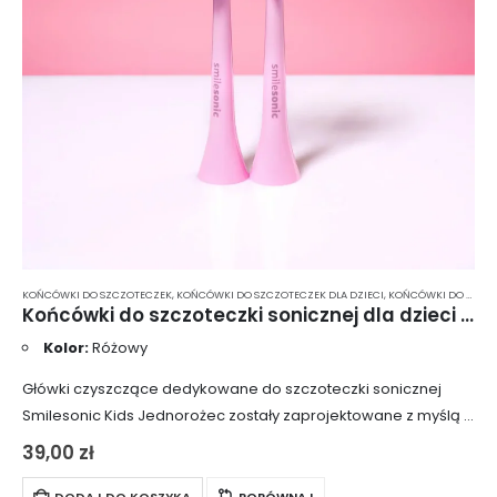
KOŃCÓWKI DO SZCZOTECZEK
,
KOŃCÓWKI DO SZCZOTECZEK DLA DZIECI
,
KOŃCÓWKI DO SZCZOTECZKI SONICZNEJ
Końcówki do szczoteczki sonicznej dla dzieci Smilesonic Kids Jednorożec – 2 szt.
Kolor:
Różowy
Główki czyszczące dedykowane do szczoteczki sonicznej
Smilesonic Kids Jednorożec zostały zaprojektowane z myślą o
najmłodszych użytkownikach, aby zapewnić efektywne i
39,00
zł
bezpieczne czyszczenie ząbków. Ich niewielki kształt idealnie
dopasowuje się do…