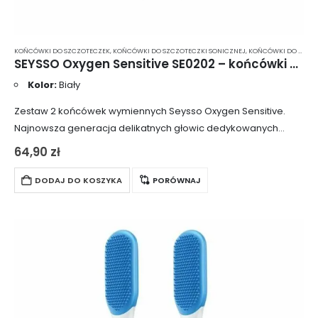
KOŃCÓWKI DO SZCZOTECZEK
,
KOŃCÓWKI DO SZCZOTECZKI SONICZNEJ
,
KOŃCÓWKI DO SZCZOTECZKI SONICZNEJ MIĘKKIE WŁOSIE
SEYSSO Oxygen Sensitive SE0202 – końcówki do szczoteczki sonicznej 2 szt.
Kolor:
Biały
Zestaw 2 końcówek wymiennych Seysso Oxygen Sensitive.
Najnowsza generacja delikatnych głowic dedykowanych
osobom z wrażliwymi zębami, dziąsłami lub paradontozą.
64,90
zł
Specjalnie wyprofilowane włosie, wyposażone dodatkowo w
system sygnalizacji zużycia. Końcówki pasują…
DODAJ DO KOSZYKA
PORÓWNAJ