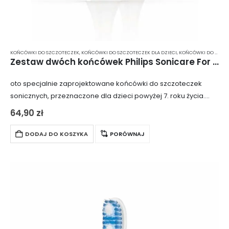
KOŃCÓWKI DO SZCZOTECZEK
,
KOŃCÓWKI DO SZCZOTECZEK DLA DZIECI
,
KOŃCÓWKI DO SZCZOTECZKI ELEKTRYCZNEJ
Zestaw dwóch końcówek Philips Sonicare For Kids 7+ HX6042/33
oto specjalnie zaprojektowane końcówki do szczoteczek
sonicznych, przeznaczone dla dzieci powyżej 7. roku życia.
Idealnie nadają się do małych buzi i ząbków. Dzięki pokryciu
64,90
zł
końcówki gumą, zęby są dodatkowo chronione…
DODAJ DO KOSZYKA
PORÓWNAJ