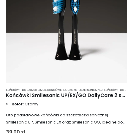
KOŃCÓWKI DO SZCZOTECZEK
,
KOŃCÓWKI DO SZCZOTECZKI SONICZNEJ
,
KOŃCÓWKI DO SZCZOTECZKI SONICZNEJ SMILESONIC
Końcówki Smilesonic UP/EX/GO DailyCare 2 szt. – czarne
Kolor:
Czarny
Oto podstawowe końcówki do szczoteczki sonicznej
Smilesonic UP, Smilesonic EX oraz Smilesonic GO, idealne do
codziennego mycia zębów. Wyposażone w średnio-twarde
39,00
zł