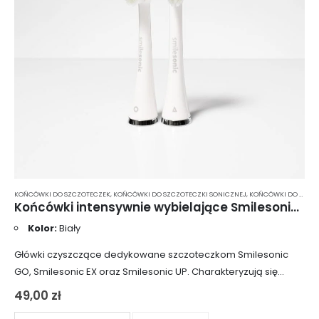
KOŃCÓWKI DO SZCZOTECZEK
,
KOŃCÓWKI DO SZCZOTECZKI SONICZNEJ
,
KOŃCÓWKI DO SZCZOTECZKI SONICZNEJ SMILESONIC
Końcówki intensywnie wybielające Smilesonic SupremeWhite 2 szt. – białe UP/EX/GO
Kolor:
Biały
Główki czyszczące dedykowane szczoteczkom Smilesonic
GO, Smilesonic EX oraz Smilesonic UP. Charakteryzują się
twardymi włóknami, które skutecznie usuwają barwiące osady
49,00
zł
z powierzchni szkliwa, sprawiając, że zęby stają się wyraźnie