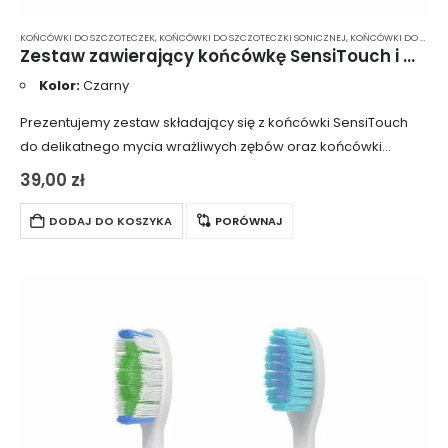
KOŃCÓWKI DO SZCZOTECZEK
,
KOŃCÓWKI DO SZCZOTECZKI SONICZNEJ
,
KOŃCÓWKI DO SZCZOTECZKI SONICZNEJ MIĘKKIE WŁOSIE
Zestaw zawierający końcówkę SensiTouch i OrthoClean – kolor czarny UP/EX/GO
Kolor:
Czarny
Prezentujemy zestaw składający się z końcówki SensiTouch
do delikatnego mycia wrażliwych zębów oraz końcówki
ortodontycznej OrthoClean. Końcówki są kompatybilne
39,00
zł
wyłącznie z modelami Smilesonic EX, Smilesonic UP oraz
Smilesonic GO. Nie…
DODAJ DO KOSZYKA
PORÓWNAJ