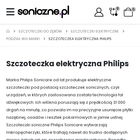
0
0
SZCZOTECZKI DO ZĘBÓW
SZCZOTECZKI ELEKTRYCZNE
PODZIAŁ WG MARKI
SZCZOTECZKA ELEKTRYCZNA PHILIPS
Szczoteczka elektryczna Philips
Marka Philips Sonicare od lat produkuje elektryczne
szczoteczki pod postacią szczoteczek sonicznych, czyli
urządzeń, w których zastosowana została technologia fal
dźwiękowych. Ich włókna poruszają się z prędkością 31 000
drgań na minutę, co pozwala im na precyzyjne usunięcie płytki
nazębnej, osadów i resztek pokarmowych w jamie ustnej.
Szczoteczki soniczne Philips Sonicare wytwarzają
mikropęcherzyki, które trafiają nawet do trudno dostępnych
miejsc, takich jak np. przestrzenie międzyzębowe. Ponadto