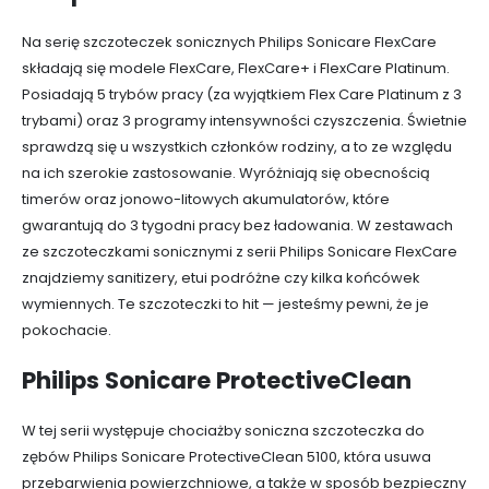
Na serię szczoteczek sonicznych Philips Sonicare FlexCare
składają się modele FlexCare, FlexCare+ i FlexCare Platinum.
Posiadają 5 trybów pracy (za wyjątkiem Flex Care Platinum z 3
trybami) oraz 3 programy intensywności czyszczenia. Świetnie
sprawdzą się u wszystkich członków rodziny, a to ze względu
na ich szerokie zastosowanie. Wyróżniają się obecnością
timerów oraz jonowo-litowych akumulatorów, które
gwarantują do 3 tygodni pracy bez ładowania. W zestawach
ze szczoteczkami sonicznymi z serii Philips Sonicare FlexCare
znajdziemy sanitizery, etui podróżne czy kilka końcówek
wymiennych. Te szczoteczki to hit — jesteśmy pewni, że je
pokochacie.
Philips Sonicare ProtectiveClean
W tej serii występuje chociażby soniczna szczoteczka do
zębów Philips Sonicare ProtectiveClean 5100, która usuwa
przebarwienia powierzchniowe, a także w sposób bezpieczny