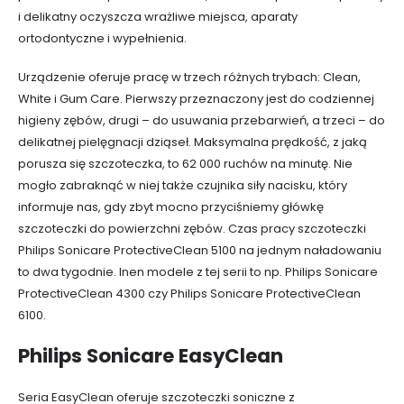
i delikatny oczyszcza wrażliwe miejsca, aparaty
ortodontyczne i wypełnienia.
Urządzenie oferuje pracę w trzech różnych trybach: Clean,
White i Gum Care. Pierwszy przeznaczony jest do codziennej
higieny zębów, drugi – do usuwania przebarwień, a trzeci – do
delikatnej pielęgnacji dziąseł. Maksymalna prędkość, z jaką
porusza się szczoteczka, to 62 000 ruchów na minutę. Nie
mogło zabraknąć w niej także czujnika siły nacisku, który
informuje nas, gdy zbyt mocno przyciśniemy główkę
szczoteczki do powierzchni zębów. Czas pracy szczoteczki
Philips Sonicare ProtectiveClean 5100 na jednym naładowaniu
to dwa tygodnie. Inen modele z tej serii to np. Philips Sonicare
ProtectiveClean 4300 czy Philips Sonicare ProtectiveClean
6100.
Philips Sonicare EasyClean
Seria EasyClean oferuje szczoteczki soniczne z