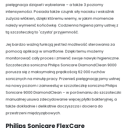
pielęgnacja dziąseł i wybielanie – a także 3 poziomy
intensywności. Posiada także czujnik siły nacisku i wskaźnik
zużycia włókien, dzięki któremu wiemy, w jakim momencie
należy wymienić końcówkę. Codzienna higiena jamy ustnej z
tą szczoteczką to 'czysta’ przyjemność.
Jej bardzo ważną funkcją jest też możliwość sterowania za
pomocą aplikacji w smartfonie. Dzięki temu możemy
monitorować cały proces i zmienić swoje nawyki higieniczne.
Szczoteczka soniczna Philips Sonicare DiamondClean 9000
porusza się z maksymalną prędkością 62 000 ruchów
sonicznych na minutę pracy. Przenieś pielęgnację jamy ustnej
na nowy poziom i zainwestuj w szczoteczkę soniczna Philips
Sonicare 9000 DiamondClean – w porównaniu do szczoteczki
manualnej usuwa zdecydowanie więcej płytki bakteryjnej, a
także dokładnie i delikatnie doczyszcza i dociera do
przestrzeni międzyzębowych.
Philips Sonicare FlexCare