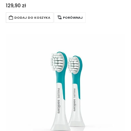
szczoteczek sonicznych Philips Sonicare. Ich miękkie i
129,90
zł
elastyczne brzegi amortyzują zbyt silne dociskanie włosia do
zębów, co…
DODAJ DO KOSZYKA
PORÓWNAJ