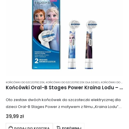
KOŃCÓWKI DO SZCZOTECZEK
,
KOŃCÓWKI DO SZCZOTECZEK DLA DZIECI
,
KOŃCÓWKI DO SZCZOTECZKI ELEKTRYCZNEJ
Końcówki Oral-B Stages Power Kraina Lodu – 2 szt.
Oto zestaw dwóch końcówek do szczoteczki elektrycznej dla
dzieci Oral-B Stages Power z motywem z filmu „Kraina Lodu”.
Produkt przeznaczony dla dzieci od 3. roku życia.
39,99
zł
DODAJ DO KOSZYKA
PORÓWNAJ