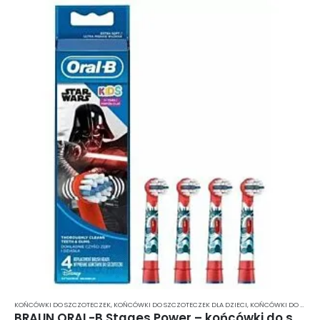
KOŃCÓWKI DO SZCZOTECZEK
,
KOŃCÓWKI DO SZCZOTECZEK DLA DZIECI
,
KOŃCÓWKI DO SZCZOTECZKI ELEKTRYCZNEJ
BRAUN ORAL-B Stages Power – końcówki do szczoteczki elektrycznej dla dzieci STAR WARS