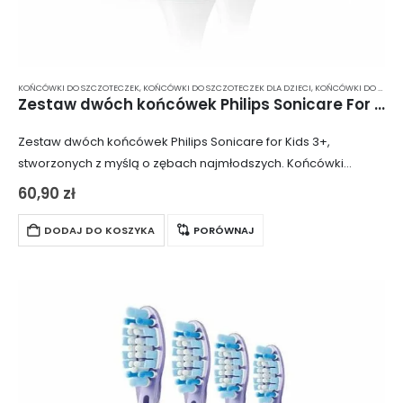
KOŃCÓWKI DO SZCZOTECZEK
,
KOŃCÓWKI DO SZCZOTECZEK DLA DZIECI
,
KOŃCÓWKI DO SZCZOTECZKI ELEKTRYCZNEJ
Zestaw dwóch końcówek Philips Sonicare For Kids 3+ HX6032/33
Zestaw dwóch końcówek Philips Sonicare for Kids 3+,
stworzonych z myślą o zębach najmłodszych. Końcówki
pasują do wszystkich szczoteczek sonicznych Philips Sonicare,
60,90
zł
z wyjątkiem serii Elite oraz Advanced. Produkt jest…
DODAJ DO KOSZYKA
PORÓWNAJ