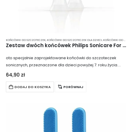
KOŃCÓWKI DO SZCZOTECZEK
,
KOŃCÓWKI DO SZCZOTECZEK DLA DZIECI
,
KOŃCÓWKI DO SZCZOTECZKI ELEKTRYCZNEJ
Zestaw dwóch końcówek Philips Sonicare For Kids 7+ HX6042/33
oto specjalnie zaprojektowane końcówki do szczoteczek
sonicznych, przeznaczone dla dzieci powyżej 7. roku życia.
Idealnie nadają się do małych buzi i ząbków. Dzięki pokryciu
64,90
zł
końcówki gumą, zęby są dodatkowo chronione…
DODAJ DO KOSZYKA
PORÓWNAJ