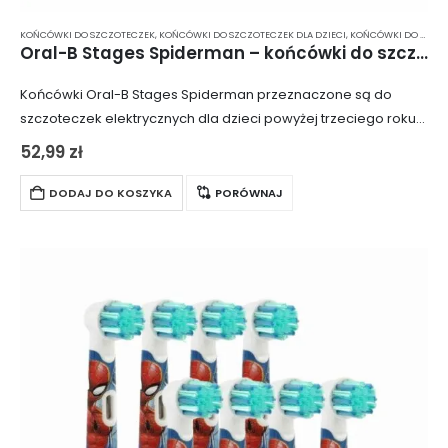
KOŃCÓWKI DO SZCZOTECZEK
,
KOŃCÓWKI DO SZCZOTECZEK DLA DZIECI
,
KOŃCÓWKI DO SZCZOTECZKI ELEKTRYCZNEJ
Oral-B Stages Spiderman – końcówki do szczoteczki elektrycznej dla dzieci 3 szt.
Końcówki Oral-B Stages Spiderman przeznaczone są do
szczoteczek elektrycznych dla dzieci powyżej trzeciego roku
życia. Wyposażone w miękkie włókna, które są bezpieczne dla
52,99
zł
dziecięcych zębów i dziąseł. Końcówki dostępne są…
DODAJ DO KOSZYKA
PORÓWNAJ