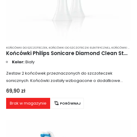
KOŃCÓWKI DO SZCZOTECZEK
,
KOŃCÓWKI DO SZCZOTECZKI ELEKTRYCZNEJ
,
KOŃCÓWKI DO SZCZOTECZKI ELEKTRYCZNEJ PHILIPS SONICARE
Końcówki Philips Sonicare Diamond Clean Standard 2 szt. HX6062
Kolor:
Biały
Zestaw 2 końcówek przeznaczonych do szczoteczek
sonicznych. Końcówki zostały wzbogacone o dodatkowe
funkcje i mają większą ilość włosia, co pozwala na usunięcie
69,90
zł
osadu i płytki nazębnej aż o 44% skuteczniej.
Brak w magazynie
PORÓWNAJ