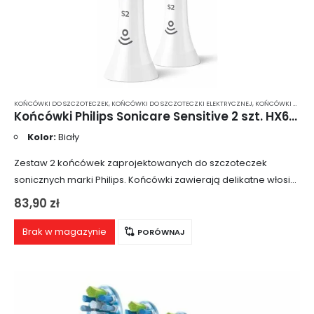
KOŃCÓWKI DO SZCZOTECZEK
,
KOŃCÓWKI DO SZCZOTECZKI ELEKTRYCZNEJ
,
KOŃCÓWKI DO SZCZOTECZKI ELEKTRYCZNEJ PHILIPS SONICARE
Końcówki Philips Sonicare Sensitive 2 szt. HX6052
Kolor:
Biały
Zestaw 2 końcówek zaprojektowanych do szczoteczek
sonicznych marki Philips. Końcówki zawierają delikatne włosie,
idealne dla wrażliwych zębów lub odsłoniętych szyjek
83,90
zł
zębowych. Doskonale czyszczą i docierają do najtrudniej
dostępnych miejsc.
Brak w magazynie
PORÓWNAJ