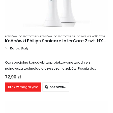
KOŃCÓWKI DO SZCZOTECZEK
,
KOŃCÓWKI DO SZCZOTECZKI ELEKTRYCZNEJ
,
KOŃCÓWKI DO SZCZOTECZKI ELEKTRYCZNEJ PHILIPS SONICARE
Końcówki Philips Sonicare InterCare 2 szt. HX9002
Kolor:
Biały
Oto specjalne końcówki, zaprojektowane zgodnie z
najnowszą technologią czyszczenia zębów. Pasują do
wszystkich sonicznych modeli szczoteczek Philips. Są one
72,90
zł
idealne dla osób z większymi łukami zębowymi i dużymi
zębami (czyli…
Brak w magazynie
PORÓWNAJ