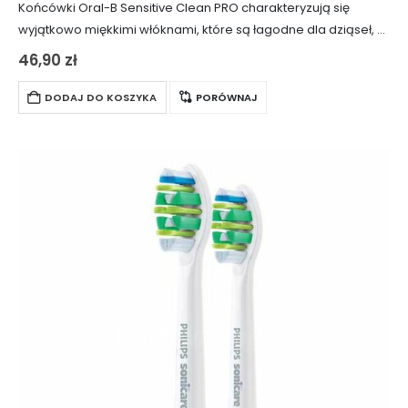
Końcówki Oral-B Sensitive Clean PRO charakteryzują się
wyjątkowo miękkimi włóknami, które są łagodne dla dziąseł, a
jednocześnie skutecznie eliminują płytkę nazębną. Posiadają
46,90
zł
wskaźnik zużycia, który zmienia kolor z zielonego na…
DODAJ DO KOSZYKA
PORÓWNAJ