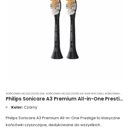
KOŃCÓWKI DO SZCZOTECZEK
,
KOŃCÓWKI DO SZCZOTECZKI ELEKTRYCZNEJ
,
KOŃCÓWKI DO SZCZOTECZKI ELEKTRYCZNEJ PHILIPS SONICARE
Philips Sonicare A3 Premium All-in-One Prestige – standardowe końcówki do szczoteczki sonicznej w kolorze czarnym 2 szt. (HX9092/11)
Kolor:
Czarny
Philips Sonicare A3 Premium All-in-One Prestige to klasyczne
końcówki czyszczące, dedykowane do wszystkich