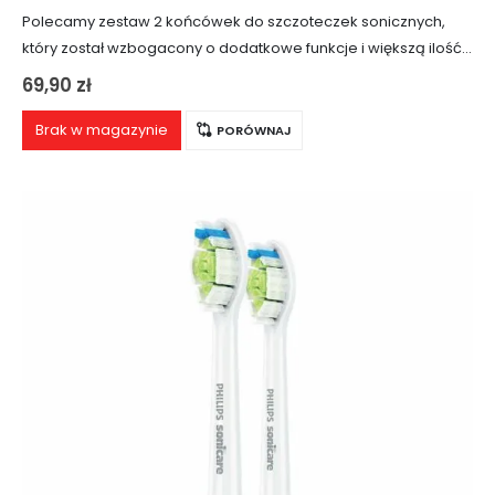
Polecamy zestaw 2 końcówek do szczoteczek sonicznych,
który został wzbogacony o dodatkowe funkcje i większą ilość
włosia usuwającego osad oraz płytkę nazębną (więcej aż o
69,90
zł
44%). Mniejsze od standardowych główek…
Brak w magazynie
PORÓWNAJ