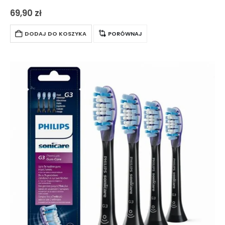
umożliwia dokładne oczyszczenie wszystkich obszarów. 240
69,90
zł
gumowych mikrowłosków delikatnie, ale skutecznie
oczyszcza powierzchnię języka. Końcówki są…
DODAJ DO KOSZYKA
PORÓWNAJ