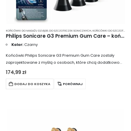
KOŃCÓWKI DO MASAŻU DZIĄSEŁ DO SZCZOTECZEK SONICZNYCH
,
KOŃCÓWKI DO SZCZOTECZEK
Philips Sonicare G3 Premium Gum Care – końcówki do szczoteczki sonicznej w kolorze czarnym (HX9054/33) – 4 sztuki HX9054/33
Kolor:
Czarny
Końcówki Philips Sonicare G3 Premium Gum Care zostały
zaprojektowane z myślą o osobach, które chcą dodatkowo
zadbać o kondycję dziąseł podczas codziennego
174,99
zł
czyszczenia jamy ustnej. Główki czyszczące zapewniają
dogłębne, ale…
DODAJ DO KOSZYKA
PORÓWNAJ