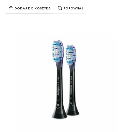
funkcję BrushSync, która automatycznie dobiera program i
intensywność pracy po…
DODAJ DO KOSZYKA
PORÓWNAJ