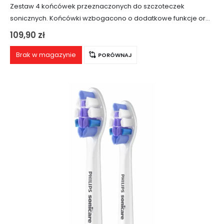
Zestaw 4 końcówek przeznaczonych do szczoteczek
sonicznych. Końcówki wzbogacono o dodatkowe funkcje oraz
większą ilość włosia, co umożliwia skuteczniejsze usuwanie
109,90
zł
osadu i płytki nazębnej – aż o 44% więcej w…
Brak w magazynie
PORÓWNAJ