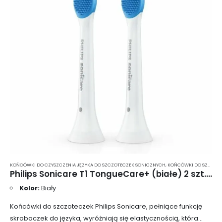
KOŃCÓWKI DO CZYSZCZENIA JĘZYKA DO SZCZOTECZEK SONICZNYCH
,
KOŃCÓWKI DO SZCZOTECZEK
Philips Sonicare T1 TongueCare+ (białe) 2 szt. – końcówki do czyszczenia języka dla szczoteczek sonicznych Sonicare HX8072/01
Kolor:
Biały
Końcówki do szczoteczek Philips Sonicare, pełniące funkcję
skrobaczek do języka, wyróżniają się elastycznością, która