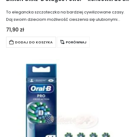
To elegancka szczoteczka na bardziej cywilizowane czasy.
Daj swoim dzieciom możliwość cieszenia się ulubionymi
postaciami z kultowej sagi Star Wars z nowym zestawem
71,90
zł
końcówek do szczoteczek Oral-B. Łącząc jakość wykonania…
DODAJ DO KOSZYKA
PORÓWNAJ