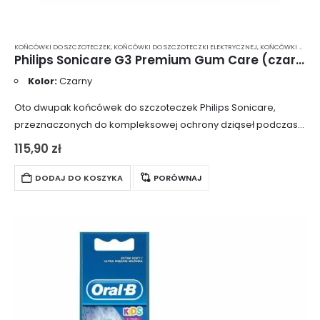
KOŃCÓWKI DO SZCZOTECZEK
,
KOŃCÓWKI DO SZCZOTECZKI ELEKTRYCZNEJ
,
KOŃCÓWKI DO SZCZOTECZKI ELEKTRYCZNEJ PHILIPS SONICARE
Philips Sonicare G3 Premium Gum Care (czarne) 2 szt. – profesjonalne końcówki standardowe dla szczoteczki Philips Sonicare HX9052/33
Kolor:
Czarny
Oto dwupak końcówek do szczoteczek Philips Sonicare,
przeznaczonych do kompleksowej ochrony dziąseł podczas
mycia zębów. Końcówki wyposażono w funkcję BrushSync,
115,90
zł
która automatycznie dobiera program i intensywność pracy
po ich zamontowaniu….
DODAJ DO KOSZYKA
PORÓWNAJ