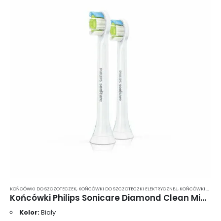
KOŃCÓWKI DO SZCZOTECZEK
,
KOŃCÓWKI DO SZCZOTECZKI ELEKTRYCZNEJ
,
KOŃCÓWKI DO SZCZOTECZKI ELEKTRYCZNEJ PHILIPS SONICARE
Końcówki Philips Sonicare Diamond Clean Mini 2 szt. HX6072
Kolor:
Biały