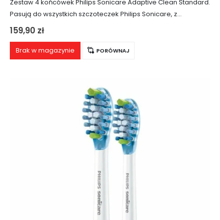
Zestaw 4 końcówek Philips Sonicare Adaptive Clean Standard.
Pasują do wszystkich szczoteczek Philips Sonicare, z
wyjątkiem PowerUp Battery i Essence. Produkt dedykowany
159,90
zł
osobom z wrażliwymi zębami oraz dziąsłami.
Brak w magazynie
PORÓWNAJ