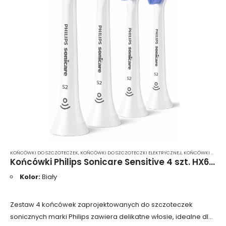
KOŃCÓWKI DO SZCZOTECZEK
,
KOŃCÓWKI DO SZCZOTECZKI ELEKTRYCZNEJ
,
KOŃCÓWKI DO SZCZOTECZKI ELEKTRYCZNEJ PHILIPS SONICARE
Końcówki Philips Sonicare Sensitive 4 szt. HX6054
Kolor:
Biały
Zestaw 4 końcówek zaprojektowanych do szczoteczek
sonicznych marki Philips zawiera delikatne włosie, idealne dla