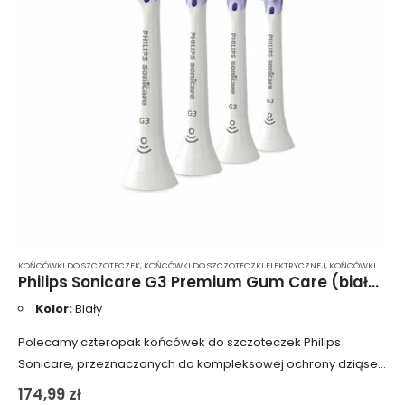
KOŃCÓWKI DO SZCZOTECZEK
,
KOŃCÓWKI DO SZCZOTECZKI ELEKTRYCZNEJ
,
KOŃCÓWKI DO SZCZOTECZKI ELEKTRYCZNEJ PHILIPS SONICARE
Philips Sonicare G3 Premium Gum Care (białe) 4 szt. – profesjonalne końcówki standardowe dla szczoteczki Philips Sonicare HX9054/17
Kolor:
Biały
Polecamy czteropak końcówek do szczoteczek Philips
Sonicare, przeznaczonych do kompleksowej ochrony dziąseł
podczas mycia zębów. Końcówki te zostały wyposażone w
174,99
zł