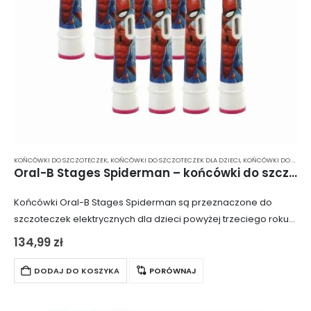
KOŃCÓWKI DO SZCZOTECZEK
,
KOŃCÓWKI DO SZCZOTECZEK DLA DZIECI
,
KOŃCÓWKI DO SZCZOTECZKI ELEKTRYCZNEJ
Oral-B Stages Spiderman – końcówki do szczoteczki elektrycznej dla dzieci 8 szt.
Końcówki Oral-B Stages Spiderman są przeznaczone do
szczoteczek elektrycznych dla dzieci powyżej trzeciego roku
życia. Wyposażone w miękkie włókna, które są bezpieczne dla
134,99
zł
dziecięcych zębów i dziąseł. Dostępne z motywem…
DODAJ DO KOSZYKA
PORÓWNAJ