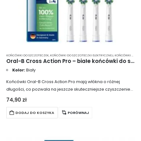
KOŃCÓWKI DO SZCZOTECZEK
,
KOŃCÓWKI DO SZCZOTECZKI ELEKTRYCZNEJ
,
KOŃCÓWKI DO SZCZOTECZKI ELEKTRYCZNEJ BRAUN
Oral-B Cross Action Pro – białe końcówki do szczoteczki elektrycznej 4 szt.
Kolor:
Biały
Końcówki Oral-B Cross Action Pro mają włókna o różnej
długości, co pozwala na jeszcze skuteczniejsze czyszczenie
trudno dostępnych miejsc w jamie ustnej. Specjalnie
74,90
zł
zaprojektowane włókna Cross Action Pro zmieniają kolor…
DODAJ DO KOSZYKA
PORÓWNAJ