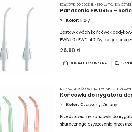
KOŃCÓWKI DO CODZIENNEGO UŻYTKU
,
KOŃCÓWKI 
Kolor:
Biały
Zestaw dwóch końcówek dedykowa
EWDJ10 i EWDJ40. Dysze generują wą
penetrowanie przestrzeni międzyzę
26,90
zł
pozbędziesz się…
DODAJ DO KOSZYKA
PORÓ
KLASYCZNE KOŃCÓWKI DO IRYGATORA
,
KOŃCÓWKI
Końcówki do irygatora de
Kolor:
Czerwony, Zielony
Przedstawiamy końcówki do irygat
skutecznego czyszczenia przestrz
świeżego oddechu.