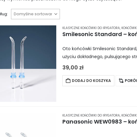
ług:
KLASYCZNE KOŃCÓWKI DO IRYGATORA
,
KOŃCÓWKI
Smilesonic Standard – ko
Oto końcówki Smilesonic Standard,
użyciu dokładnego, pulsującego st
usuwaniu resztek pokarmowych z p
39,00
zł
Końcówki…
DODAJ DO KOSZYKA
PORÓ
KLASYCZNE KOŃCÓWKI DO IRYGATORA
,
KOŃCÓWKI