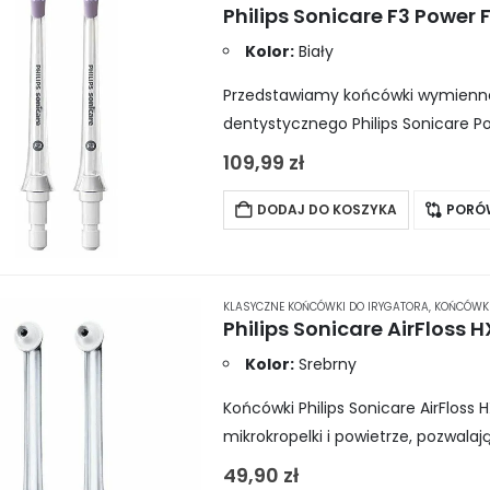
Kolor:
Biały
Przedstawiamy końcówki wymienne 
dentystycznego Philips Sonicare Po
pielęgnacja trudno dostępnych mie
109,99
zł
DODAJ DO KOSZYKA
PORÓ
KLASYCZNE KOŃCÓWKI DO IRYGATORA
,
KOŃCÓWKI
Kolor:
Srebrny
Końcówki Philips Sonicare AirFloss
mikrokropelki i powietrze, pozwalaj
Sonicare AirFloss Pro/Ultra. Dzięk
49,90
zł