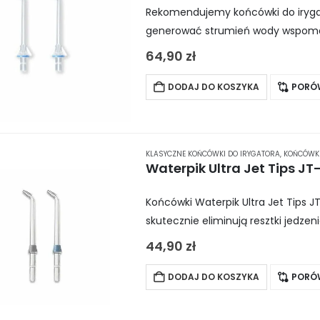
Rekomendujemy końcówki do irygat
generować strumień wody wspomag
wyprofilowaniu, końcówki te zapew
64,90
zł
komfortową irygację.
DODAJ DO KOSZYKA
PORÓ
KLASYCZNE KOŃCÓWKI DO IRYGATORA
,
KOŃCÓWKI
Końcówki Waterpik Ultra Jet Tips 
skutecznie eliminują resztki jedze
ustnej. W połączeniu z irygatorem
44,90
zł
DODAJ DO KOSZYKA
PORÓ