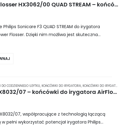
Philips Sonicare F3 Power Flosser HX3062/00 QUAD STREAM – końcówki do irygatora Philips Power Flosser 2 szt.
Philips Sonicare F3 QUAD STREAM do irygatora
wer Flosser. Dzięki nim możliwa jest skuteczna
jsc w jamie ustnej, w tym przestrzeni…
WNAJ
 DO CODZIENNEGO UŻYTKU
,
KOŃCÓWKI DO IRYGATORA
,
KOŃCÓWKI DO IRYGATORA PHILIPS
,
Philips Sonicare AirFloss HX8032/07 – końcówki do irygatora AirFloss Pro/Ultra 2 szt.
 HX8032/07, współpracujące z technologią łączącą
ą w pełni wykorzystać potencjał irygatora Philips
i nim zapewnisz sobie optymalną ochronę przed