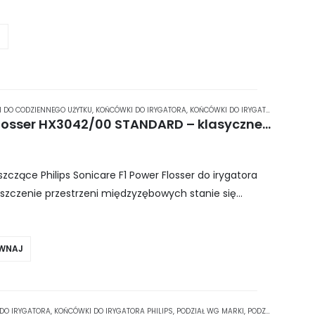
J
 DO CODZIENNEGO UŻYTKU
,
KOŃCÓWKI DO IRYGATORA
,
KOŃCÓWKI DO IRYGATORA PHILIPS
,
Philips Sonicare F1 Power Flosser HX3042/00 STANDARD – klasyczne dysze do irygatora Philips Power Flosser 2 szt.
czące Philips Sonicare F1 Power Flosser do irygatora
czyszczenie przestrzeni międzyzębowych stanie się
 znajdują się dwie dysze.
WNAJ
DO IRYGATORA
,
KOŃCÓWKI DO IRYGATORA PHILIPS
,
PODZIAŁ WG MARKI
,
PODZIAŁ WG RODZAJU / PRZEZNACZENIA KONCOWKI IRYGATOR