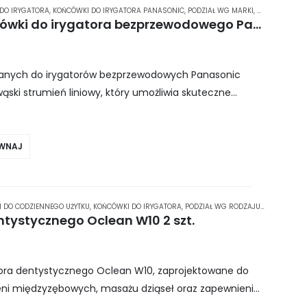
DO IRYGATORA
,
KOŃCÓWKI DO IRYGATORA PANASONIC
,
PODZIAŁ WG MARKI
,
PODZIAŁ WG R
Panasonic EW0955 – końcówki do irygatora bezprzewodowego Panasonic – 2 szt.
nych do irygatorów bezprzewodowych Panasonic
ski strumień liniowy, który umożliwia skuteczne
bowych i obszarów poniżej dziąseł. Dzięki nim
WNAJ
 DO CODZIENNEGO UŻYTKU
,
KOŃCÓWKI DO IRYGATORA
,
PODZIAŁ WG RODZAJU / PRZEZNACZENIA KONCOWKI IRYGATOR
ntystycznego Oclean W10 2 szt.
ora dentystycznego Oclean W10, zaprojektowane do
eni międzyzębowych, masażu dziąseł oraz zapewnienia