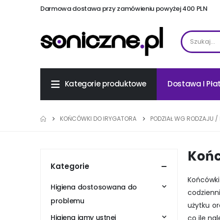
Darmowa dostawa przy zamówieniu powyżej 400 PLN
Dostawa I Pła
Kategorie produktowe
KOŃCÓWKI DO IRYGATORA
PODZIAŁ WG RODZAJU /
Końc
Kategorie
Końcówki
Higiena dostosowana do
codzienn
problemu
użytku or
Higiena jamy ustnej
co ile n