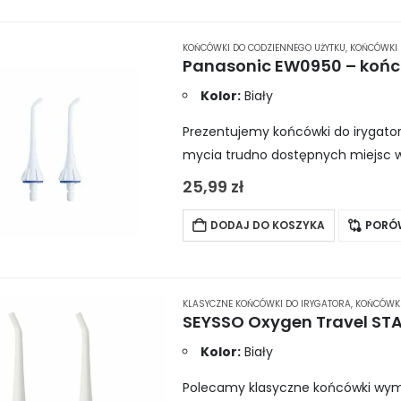
KOŃCÓWKI DO CODZIENNEGO UŻYTKU
,
KOŃCÓWKI 
Kolor:
Biały
Prezentujemy końcówki do irygat
mycia trudno dostępnych miejsc w 
wymienne – każda jest oznaczona
25,99
zł
DODAJ DO KOSZYKA
PORÓ
KLASYCZNE KOŃCÓWKI DO IRYGATORA
,
KOŃCÓWKI
Kolor:
Biały
Polecamy klasyczne końcówki wymi