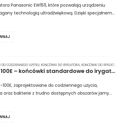
ora Panasonic EW1511, które pozwalają urządzeniu
any technologią ultradźwiękową. Dzięki specjalnemu
niają skuteczną, a jednocześnie bezpieczną i
WNAJ
 DO CODZIENNEGO UŻYTKU
,
KOŃCÓWKI DO IRYGATORA
,
KOŃCÓWKI DO IRYGATORA WATERPIK
Waterpik Ultra Jet Tips JT-100E – końcówki standardowe do irygatora 2 szt.
JT-100E, zaprojektowane do codziennego użycia,
nia oraz bakterie z trudno dostępnych obszarów jamy
 Waterpik oferują wyjątkowo efektywną…
WNAJ