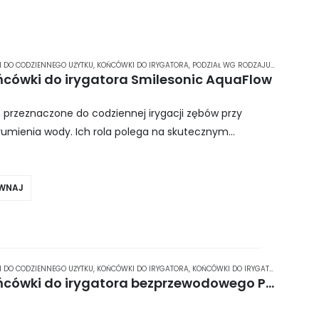
 DO CODZIENNEGO UŻYTKU
,
KOŃCÓWKI DO IRYGATORA
,
PODZIAŁ WG RODZAJU / PRZEZNACZENIA KONCOWKI IRYGATOR
ńcówki do irygatora Smilesonic AquaFlow
 przeznaczone do codziennej irygacji zębów przy
rumienia wody. Ich rola polega na skutecznym
rzestrzeni międzyzębowych oraz wzmacnianiu dziąseł.
WNAJ
 DO CODZIENNEGO UŻYTKU
,
KOŃCÓWKI DO IRYGATORA
,
KOŃCÓWKI DO IRYGATORA PANASONIC
Panasonic WEW0983 – końcówki do irygatora bezprzewodowego Panasonic EW1511 – 2 szt.