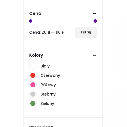
Cena
Cena:
20 zł
—
110 zł
Filtruj
Cena
Cena
min
max
Kolory
Biały
Czerwony
Różowy
Srebrny
Zielony