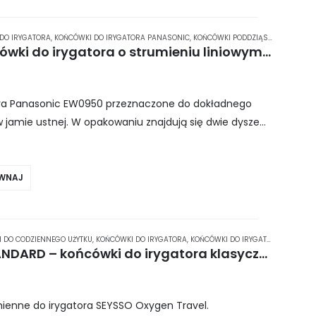
DO IRYGATORA
,
KOŃCÓWKI DO IRYGATORA PANASONIC
,
KOŃCÓWKI PODDZIĄSŁOWE
,
PODZIA
Panasonic EW0950 – końcówki do irygatora o strumieniu liniowym 2 szt.
ora Panasonic EW0950 przeznaczone do dokładnego
jamie ustnej. W opakowaniu znajdują się dwie dysze
 innym kolorem, co…
WNAJ
 DO CODZIENNEGO UŻYTKU
,
KOŃCÓWKI DO IRYGATORA
,
KOŃCÓWKI DO IRYGATORA SEYSSO
,
SEYSSO Oxygen Travel STANDARD – końcówki do irygatora klasyczne 2 szt.
enne do irygatora SEYSSO Oxygen Travel.