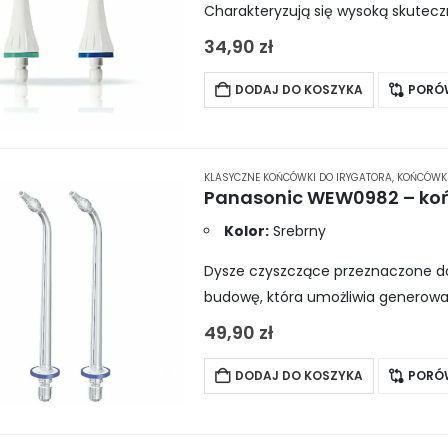
Charakteryzują się wysoką skuteczn
innych codziennych nalotów w jam
34,90
zł
DODAJ DO KOSZYKA
PORÓ
KLASYCZNE KOŃCÓWKI DO IRYGATORA
,
KOŃCÓWKI
Kolor:
Srebrny
Dysze czyszczące przeznaczone do 
budowę, która umożliwia generowa
ultradźwiękową. Dzięki temu irygacja
49,90
zł
DODAJ DO KOSZYKA
PORÓ