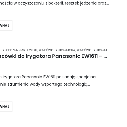
ością w oczyszczaniu z bakterii, resztek jedzenia oraz
ie ustnej, nawet z trudno dostępnych…
WNAJ
 DO CODZIENNEGO UŻYTKU
,
KOŃCÓWKI DO IRYGATORA
,
KOŃCÓWKI DO IRYGATORA PANASONIC
Panasonic WEW0982 – końcówki do irygatora Panasonic EW1611 – 2 szt.
irygatora Panasonic EW1611 posiadają specjalną
nie strumienia wody wspartego technologią
 staje się jeszcze skuteczniejsza i bardziej precyzyjna.
WNAJ