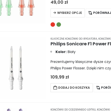
49,00
zł
Ten
WYBIERZ OPCJE
PORÓWNA
produkt
ma
wiele
wariantów.
KLASYCZNE KOŃCÓWKI DO IRYGATORA
,
KOŃCÓWKI
Opcje
można
Kolor:
Biały
wybrać
Prezentujemy klasyczne dysze czysz
na
Philips Power Flosser. Dzięki nim 
stronie
skuteczne i bezpieczne. W zestawie
produktu
109,99
zł
DODAJ DO KOSZYKA
PORÓ
KOŃCÓWKI DO CODZIENNEGO UŻYTKU
,
KOŃCÓWKI 