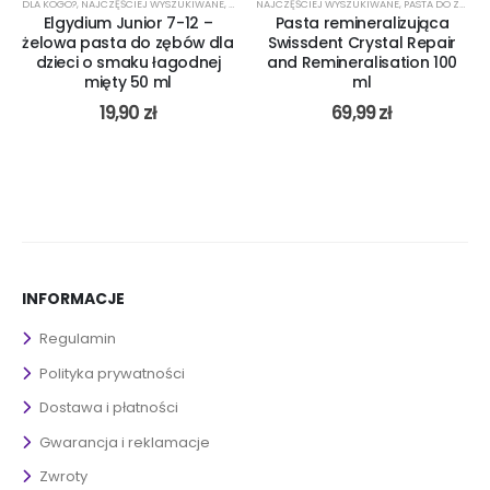
BÓW Z WĘGLEM
TA DO ZĘBÓW BEZ SLS
DLA KOGO?
,
PASTA DO ZĘBÓW CURASEPT
,
PASTA DO ZĘBÓW Z WĘGLEM AKTYWNYM
,
NAJCZĘŚCIEJ WYSZUKIWANE
,
PASTA DO ZĘBÓW BEZ SORBITOLU
,
PASTA DO ZĘBÓW Z FLUOREM
,
PASTA DO ZĘBÓW DLA 7-LATKA
NAJCZĘŚCIEJ WYSZUKIWANE
,
,
PASTA DO ZĘBÓW Z WĘGLEM DRZEWNYM
PASTA NA KRWAWIĄCE DZIĄSŁA
,
PASTA REMINERALIZUJĄCA
,
PASTA DO ZĘBÓW DLA
,
PASTA DO ZĘBÓW BEZ FLUORU
,
PASTA NA 
,
,
P
P
Elgydium Junior 7-12 –
Pasta remineralizująca
żelowa pasta do zębów dla
Swissdent Crystal Repair
dzieci o smaku łagodnej
and Remineralisation 100
mięty 50 ml
ml
19,90
zł
69,99
zł
INFORMACJE
Regulamin
Polityka prywatności
Dostawa i płatności
Gwarancja i reklamacje
Zwroty