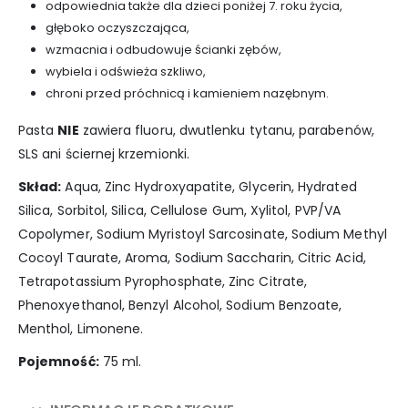
odpowiednia także dla dzieci poniżej 7. roku życia,
głęboko oczyszczająca,
wzmacnia i odbudowuje ścianki zębów,
wybiela i odświeża szkliwo,
chroni przed próchnicą i kamieniem nazębnym.
Pasta
NIE
zawiera fluoru, dwutlenku tytanu, parabenów,
SLS ani ściernej krzemionki.
Skład:
Aqua, Zinc Hydroxyapatite, Glycerin, Hydrated
Silica, Sorbitol, Silica, Cellulose Gum, Xylitol, PVP/VA
Copolymer, Sodium Myristoyl Sarcosinate, Sodium Methyl
Cocoyl Taurate, Aroma, Sodium Saccharin, Citric Acid,
Tetrapotassium Pyrophosphate, Zinc Citrate,
Phenoxyethanol, Benzyl Alcohol, Sodium Benzoate,
Menthol, Limonene.
Pojemność:
75 ml.