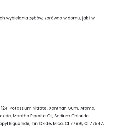
ach wybielania zębów, zarówno w domu, jak i w
r 124, Potassium Nitrate, Xanthan Gum, Aroma,
xide, Mentha Piperita Oil, Sodium Chloride,
yl Biguanide, Tin Oxide, Mica, CI 77891, CI 77947.