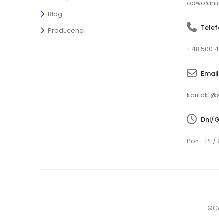
odwołania
Blog
Telef
Producenci
+48 500 4
Email
kontakt@s
Dni/G
Pon - Pt / 
©Co