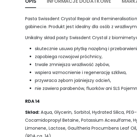
OPIS
INFORMACJE DODATKOWE
MARK
Pasta Swissdent Crystal Repair and Remineralisatio
gabinecie. Produkt jest idealny dla osób z wrażliwy
Unikalny skład pasty Swissdent Crystal z biomimety
skutecznie usuwa płytkę nazębną i przebarwieni
zapobiega rozwojowi próchnicy,
trwale zmniejsza wrażliwość zębów,
wspiera wzmocnienie i regenerację szkliwa,
przywraca zębom jaśniejszy odcień,
nie zawiera parabenów, fluorków ani SLS Pojemn
RDA 14
Skład:
Aqua, Glycerin, Sorbitol, Hydrated Silica, 
Cocamidopropyl Betaine, Potassium Acesulfame, Hydro
Limonene, Lactose, Gaultheria Procumbens Leaf Oil, 
(RDA ca. 14)