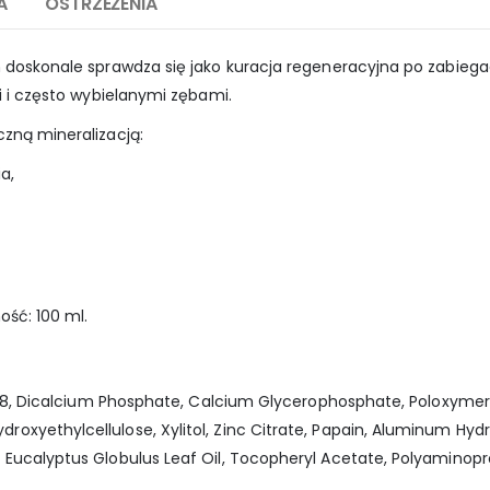
A
OSTRZEŻENIA
n doskonale sprawdza się jako kuracja regeneracyjna po zabieg
mi i często wybielanymi zębami.
czną mineralizacją:
a,
ość: 100 ml.
PEG-8, Dicalcium Phosphate, Calcium Glycerophosphate, Poloxyme
xyethylcellulose, Xylitol, Zinc Citrate, Papain, Aluminum Hydro
Eucalyptus Globulus Leaf Oil, Tocopheryl Acetate, Polyaminoprop