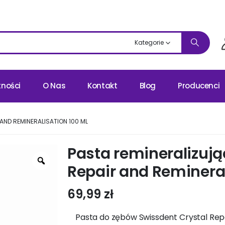
Kategorie
tności
O Nas
Kontakt
Blog
Producenci
AND REMINERALISATION 100 ML
Pasta remineralizują
Repair and Remineral
69,99
zł
Pasta do zębów Swissdent Crystal Repa