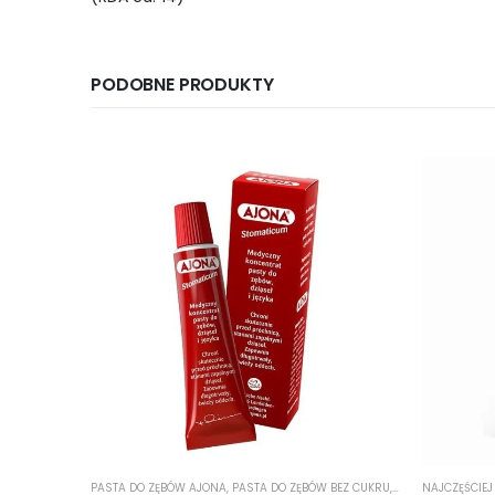
PODOBNE PRODUKTY
ZUKIWANE
,
PASTA ANTYBAKTERYJNA
PASTA DO ZĘBÓW AJONA
,
PASTA DO ZĘBÓW Z NISKIM RDA
,
PASTA DO ZĘBÓW BEZ CUKRU
,
PASTA NA KAMIEŃ I 
,
PASTA DO ZĘBÓW 
NAJCZĘŚCIE