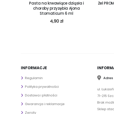
tyczna
Pasta na krwawiące dziąsła i
Żel PROM
nulkami
choroby przyzębia Ajona
Stomaticum 6 ml
4,90
zł
INFORMACJE
INFORM
Adres 
Regulamin
Polityka prywatności
ul. Łukasi
Dostawa i płatności
71-215 Szc
Brak możl
Gwarancja i reklamacje
Sklep sta
Zwroty