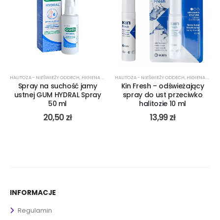
IA JAMY USTNEJ
DO PŁUKANIA JAMY USTNEJ NA PRÓCHNICĘ
HALITOZA - NIEŚWIEŻY ODDECH
,
PŁYN DO PŁUKANIA JAMY USTNEJ NA NADWRAŻLIWOŚĆ
,
PARADONTOZA
,
HIGIENA DOSTOSOWANA DO PROBLEMU
,
PLEŚNIAWKI
,
PŁYN DO PŁUKANIA JAMY USTNEJ NA STAN ZAPALNY DZIĄ
,
PŁYN DO PŁUKANIA JAMY USTNEJ
HALITOZA - NIEŚWIEŻY ODDECH
,
PŁYN DO PŁUKANIA JAMY U
,
KSEROSTOMIA SUCHO
,
,
PŁYN DO PŁUK
HIGIENA DOSTOSOWANA DO PROBLEMU
Spray na suchość jamy
Kin Fresh – odświeżający
ustnej GUM HYDRAL Spray
spray do ust przeciwko
50 ml
halitozie 10 ml
20,50
zł
13,99
zł
INFORMACJE
Regulamin