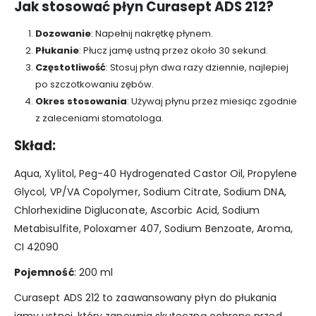
Jak stosować płyn Curasept ADS 212?
Dozowanie
: Napełnij nakrętkę płynem.
Płukanie
: Płucz jamę ustną przez około 30 sekund.
Częstotliwość
: Stosuj płyn dwa razy dziennie, najlepiej
po szczotkowaniu zębów.
Okres stosowania
: Używaj płynu przez miesiąc zgodnie
z zaleceniami stomatologa.
Skład:
Aqua, Xylitol, Peg-40 Hydrogenated Castor Oil, Propylene
Glycol, VP/VA Copolymer, Sodium Citrate, Sodium DNA,
Chlorhexidine Digluconate, Ascorbic Acid, Sodium
Metabisulfite, Poloxamer 407, Sodium Benzoate, Aroma,
CI 42090
Pojemność
: 200 ml
Curasept ADS 212 to zaawansowany płyn do płukania
jamy ustnej, który zapewnia skuteczną ochronę przed