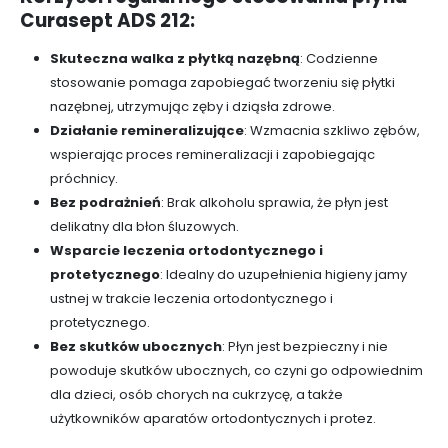
Curasept ADS 212:
Skuteczna walka z płytką nazębną
: Codzienne
stosowanie pomaga zapobiegać tworzeniu się płytki
nazębnej, utrzymując zęby i dziąsła zdrowe.
Działanie remineralizujące
: Wzmacnia szkliwo zębów,
wspierając proces remineralizacji i zapobiegając
próchnicy.
Bez podrażnień
: Brak alkoholu sprawia, że płyn jest
delikatny dla błon śluzowych.
Wsparcie leczenia ortodontycznego i
protetycznego
: Idealny do uzupełnienia higieny jamy
ustnej w trakcie leczenia ortodontycznego i
protetycznego.
Bez skutków ubocznych
: Płyn jest bezpieczny i nie
powoduje skutków ubocznych, co czyni go odpowiednim
dla dzieci, osób chorych na cukrzycę, a także
użytkowników aparatów ortodontycznych i protez.