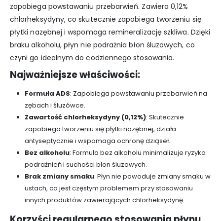
zapobiega powstawaniu przebarwień. Zawiera 0,12%
chlorheksydyny, co skutecznie zapobiega tworzeniu się
płytki nazębnej i wspomaga remineralizację szkliwa. Dzięki
braku alkoholu, płyn nie podrażnia błon śluzowych, co
czyni go idealnym do codziennego stosowania.
Najważniejsze właściwości:
Formuła ADS
: Zapobiega powstawaniu przebarwień na
zębach i śluzówce.
Zawartość chlorheksydyny (0,12%)
: Skutecznie
zapobiega tworzeniu się płytki nazębnej, działa
antyseptycznie i wspomaga ochronę dziąseł.
Bez alkoholu
: Formuła bez alkoholu minimalizuje ryzyko
podrażnień i suchości błon śluzowych.
Brak zmiany smaku
: Płyn nie powoduje zmiany smaku w
ustach, co jest częstym problemem przy stosowaniu
innych produktów zawierających chlorheksydynę.
Korzyści regularnego stosowania płynu