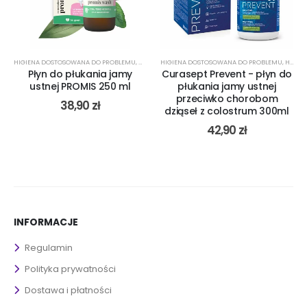
J ANTYBAKTERYJNY
IA JAMY USTNEJ
HIGIENA DOSTOSOWANA DO PROBLEMU
,
PŁYN DO PŁUKANIA JAMY USTNEJ NA NADWRAŻLIWOŚĆ
,
PŁYN DO PŁUKANIA JAMY USTNEJ NA NIEŚWIEŻY ODDECH
,
PARADONTOZA
,
PLEŚNIAWKI
,
MENTOL
,
PŁYN DO PŁUKANIA JAMY USTNEJ
HIGIENA DOSTOSOWANA DO PROBLEMU
,
NATURALNY PŁYN DO PŁUKANIA JAMY USTNEJ
,
PŁYN DO PŁUKANIA JAMY U
,
PŁYN DO PŁUKANIA JA
,
PŁYN DO PŁUK
,
HIGIENA JAMY USTNEJ PO ZABIEGU CHIRURGICZNYM
,
Płyn do płukania jamy
Curasept Prevent - płyn do
ustnej PROMIS 250 ml
płukania jamy ustnej
przeciwko chorobom
38,90
zł
dziąseł z colostrum 300ml
42,90
zł
INFORMACJE
Regulamin
Polityka prywatności
Dostawa i płatności