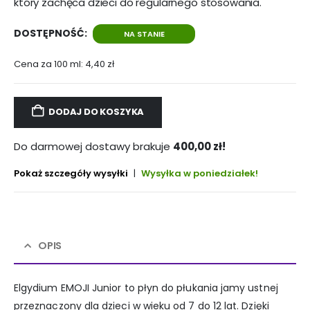
który zachęca dzieci do regularnego stosowania.
DOSTĘPNOŚĆ:
NA STANIE
Cena za 100 ml:
4,40
zł
DODAJ DO KOSZYKA
Do darmowej dostawy brakuje
400,00
zł
!
Pokaż szczegóły wysyłki
|
Wysyłka w poniedziałek!
OPIS
Elgydium EMOJI Junior to płyn do płukania jamy ustnej
przeznaczony dla dzieci w wieku od 7 do 12 lat. Dzięki