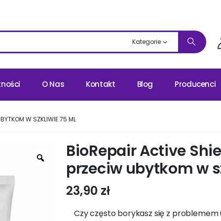
Kategorie
tności
O Nas
Kontakt
Blog
Producenci
UBYTKOM W SZKLIWIE 75 ML
BioRepair Active Shi
przeciw ubytkom w sz
23,90
zł
Czy często borykasz się z problemem