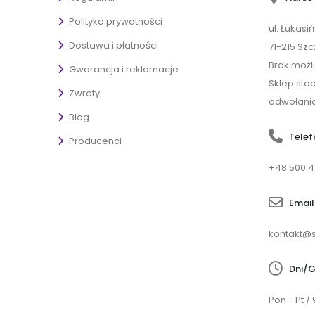
Polityka prywatności
ul. Łukasi
Dostawa i płatności
71-215 Szc
Brak możl
Gwarancja i reklamacje
Sklep sta
Zwroty
odwołania
Blog
Telef
Producenci
+48 500 4
Email
kontakt@s
Dni/G
Pon - Pt / 