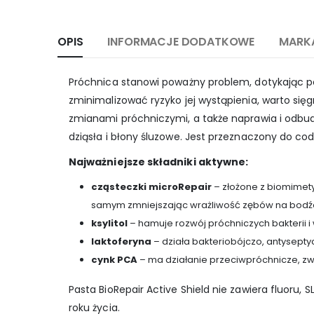
OPIS
INFORMACJE DODATKOWE
MARK
Próchnica stanowi poważny problem, dotykając po
zminimalizować ryzyko jej wystąpienia, warto się
zmianami próchniczymi, a także naprawia i odbu
dziąsła i błony śluzowe. Jest przeznaczony do co
Najważniejsze składniki aktywne:
cząsteczki microRepair
– złożone z biomimety
samym zmniejszając wrażliwość zębów na bodź
ksylitol
– hamuje rozwój próchniczych bakterii i
laktoferyna
– działa bakteriobójczo, antysepty
cynk PCA
– ma działanie przeciwpróchnicze, zw
Pasta BioRepair Active Shield nie zawiera fluoru
roku życia.