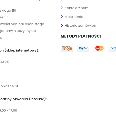
Kontakt z nami
ńskiego 110
Moje konto
zecin
iwości odbioru osobistego.
Historia zamówień
cjonarny nieczynny do
METODY PŁATNOŚCI
.
on (sklep internetowy):
30 217
:
oniczne.pl
odziny otwarcia (infolinia):
9:00 - 17:00