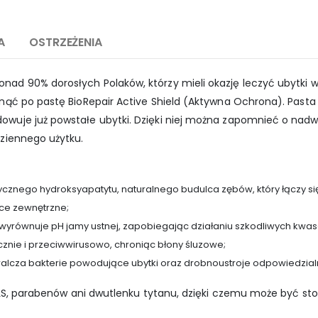
A
OSTRZEŻENIA
nad 90% dorosłych Polaków, którzy mieli okazję leczyć ubytki
gnąć po pastę BioRepair Active Shield (Aktywna Ochrona). Pasta
dowuje już powstałe ubytki. Dzięki niej można zapomnieć o nad
dziennego użytku.
cznego hydroksyapatytu, naturalnego budulca zębów, który łączy się 
ce zewnętrzne;
 wyrównuje pH jamy ustnej, zapobiegając działaniu szkodliwych kwa
cznie i przeciwwirusowo, chroniąc błony śluzowe;
alcza bakterie powodujące ubytki oraz drobnoustroje odpowiedzialn
, SLS, parabenów ani dwutlenku tytanu, dzięki czemu może być st