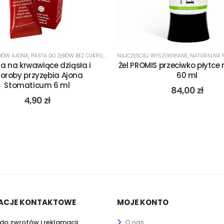
BÓW Z CHLORHEKSYDYNĄ
ĘBÓW AJONA
 ZĘBÓW Z WĘGLEM
,
PASTA DO ZĘBÓW BEZ CUKRU
,
PASTA DO ZĘBÓW Z WĘGLEM AKTYWNYM
,
PASTA DO ZĘBÓW Z NISKIM RDA
,
PASTA DO ZĘBÓW BEZ FLUORU
NAJCZĘŚCIEJ WYSZUKIWANE
,
PASTA NA KRWAWIĄCE DZIĄSŁA
,
PASTA DO ZĘBÓW Z WĘGLEM 
,
PASTA DO ZĘBÓW
,
NATURALNA PA
,
a na krwawiące dziąsła i
Żel PROMIS przeciwko płytce
oroby przyzębia Ajona
60 ml
Stomaticum 6 ml
84,00
zł
4,90
zł
ACJE KONTAKTOWE
MOJE KONTO
do zwrotów i reklamacji:
O nas