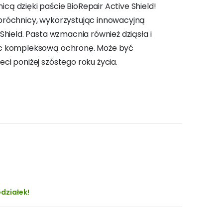
ą dzięki paście BioRepair Active Shield!
 próchnicy, wykorzystując innowacyjną
Shield. Pasta wzmacnia również dziąsła i
jąc kompleksową ochronę. Może być
ci poniżej szóstego roku życia.
działek!