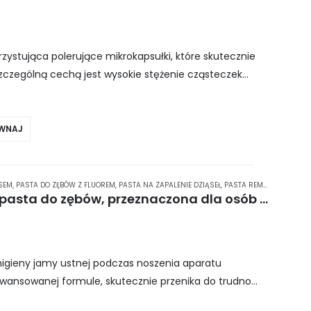
zystująca polerujące mikrokapsułki, które skutecznie
j szczególną cechą jest wysokie stężenie cząsteczek
mu pasta nie tylko nadaje…
WNAJ
ESEM
,
PASTA DO ZĘBÓW Z FLUOREM
,
PASTA NA ZAPALENIE DZIĄSEŁ
,
PASTA REMINERALIZUJĄCA
Vitis Orthodontic 100 ml – pasta do zębów, przeznaczona dla osób ze stałymi aparatami nazębnymi
igieny jamy ustnej podczas noszenia aparatu
awansowanej formule, skutecznie przenika do trudno
a aparatem, zapewniając dokładne czyszczenie.