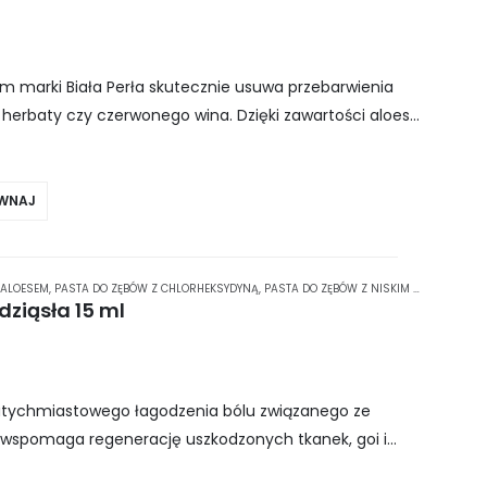
 marki Biała Perła skutecznie usuwa przebarwienia
rbaty czy czerwonego wina. Dzięki zawartości aloesu
 dziąseł, a…
WNAJ
 ALOESEM
,
PASTA DO ZĘBÓW Z CHLORHEKSYDYNĄ
,
PASTA DO ZĘBÓW Z NISKIM RDA
,
PASTA 
dziąsła 15 ml
natychmiastowego łagodzenia bólu związanego ze
 wspomaga regenerację uszkodzonych tkanek, goi i
ki specjalnej formule, KIN CARE skutecznie…