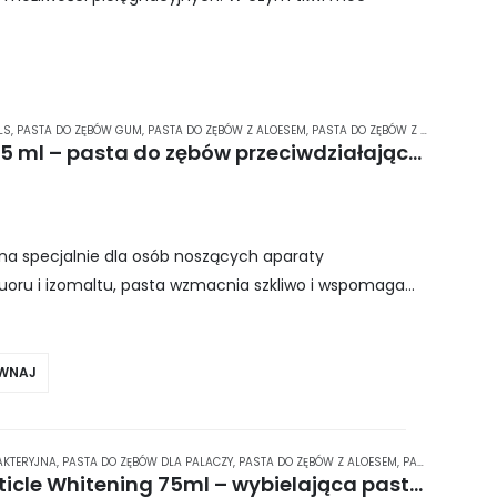
LS
,
PASTA DO ZĘBÓW GUM
,
PASTA DO ZĘBÓW Z ALOESEM
,
PASTA DO ZĘBÓW Z FLUOREM
,
PAS
GUM Butler Ortho (3080) 75 ml – pasta do zębów przeciwdziałająca próchnicy oraz kojąca podrażnioną jamę ustną
na specjalnie dla osób noszących aparaty
luoru i izomaltu, pasta wzmacnia szkliwo i wspomaga
ia spowodowane noszeniem aparatu są łagodzone…
WNAJ
AKTERYJNA
,
PASTA DO ZĘBÓW DLA PALACZY
,
PASTA DO ZĘBÓW Z ALOESEM
,
PASTA DO ZĘBÓW Z KSYLITOLEM
Nano Whitewash Gold Particle Whitening 75ml – wybielająca pasta do zębów z cząsteczkami złota