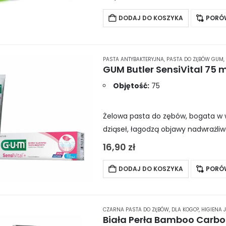
Składniki…
DODAJ DO KOSZYKA
PORÓ
PASTA ANTYBAKTERYJNA
,
PASTA DO ZĘBÓW GUM
,
Objętość:
75
Żelowa pasta do zębów, bogata w wita
dziąseł, łagodzą objawy nadwrażli
jest odpowiedni do codziennego st
16,90
zł
DODAJ DO KOSZYKA
PORÓ
CZARNA PASTA DO ZĘBÓW
,
DLA KOGO?
,
HIGIENA 