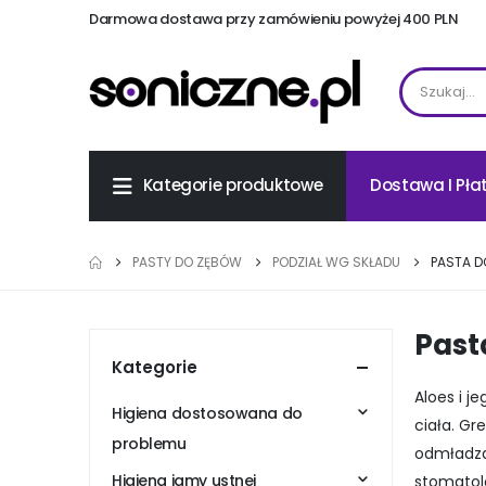
Darmowa dostawa przy zamówieniu powyżej 400 PLN
Dostawa I Pła
Kategorie produktowe
PASTY DO ZĘBÓW
PODZIAŁ WG SKŁADU
PASTA D
Past
Kategorie
Aloes i j
Higiena dostosowana do
ciała. Gr
problemu
odmładzaj
Higiena jamy ustnej
stomatol