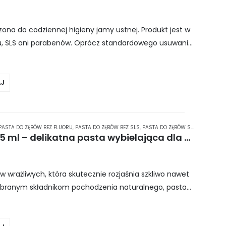
na do codziennej higieny jamy ustnej. Produkt jest w
oru, SLS ani parabenów. Oprócz standardowego usuwania
wilża błonę…
J
PASTA DO ZĘBÓW BEZ FLUORU
,
PASTA DO ZĘBÓW BEZ SLS
,
PASTA DO ZĘBÓW SPLAT
,
PASTA D
SPLAT Special MAGNOLIA 75 ml – delikatna pasta wybielająca dla osób z nadwrażliwością zębów
w wrażliwych, która skutecznie rozjaśnia szkliwo nawet
 dobranym składnikom pochodzenia naturalnego, pasta
 poleruje je, jednocześnie…