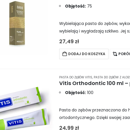
Objętość:
75
Wybielająca pasta do zębów, wykor
wybielają i wygładzają szkliwo. Je
złota, wynoszące aż 95%. Dzięki te
27,49
zł
DODAJ DO KOSZYKA
PORÓ
PASTA DO ZĘBÓW VITIS
,
PASTA DO ZĘBÓW Z ALO
Objętość:
100
Pasta do zębów przeznaczona do h
ortodontycznego. Dzięki swojej za
dostępnych miejsc między zębem 
24,99
zł