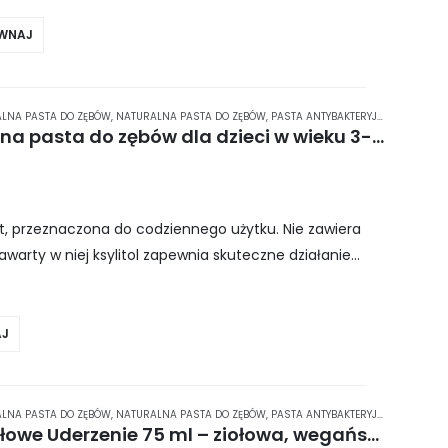
WNAJ
LNA PASTA DO ZĘBÓW
,
NATURALNA PASTA DO ZĘBÓW
,
PASTA ANTYBAKTERYJNA
,
PASTA DO
Azeta Bio 50 ml – organiczna pasta do zębów dla dzieci w wieku 3-7 lat o smaku pomarańczowym
at, przeznaczona do codziennego użytku. Nie zawiera
Zawarty w niej ksylitol zapewnia skuteczne działanie
ymulując pracę ślinianek….
J
LNA PASTA DO ZĘBÓW
,
NATURALNA PASTA DO ZĘBÓW
,
PASTA ANTYBAKTERYJNA
,
PASTA DO
L’Angelica Herbal Blast Ziołowe Uderzenie 75 ml – ziołowa, wegańska pasta do zębów o działaniu odświeżającym