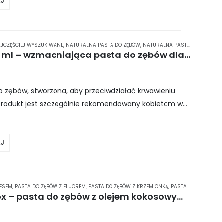
J
JCZĘŚCIEJ WYSZUKIWANE
,
NATURALNA PASTA DO ZĘBÓW
,
NATURALNA PASTA DO ZĘBÓW
,
SPLAT Special ORGANIC 75 ml – wzmacniająca pasta do zębów dla kobiet w ciąży i ludzi o wrażliwych zębach oraz dziąsłach
o zębów, stworzona, aby przeciwdziałać krwawieniu
 Produkt jest szczególnie rekomendowany kobietom w
bom z nadwrażliwością zębów i dziąseł….
J
OESEM
,
PASTA DO ZĘBÓW Z FLUOREM
,
PASTA DO ZĘBÓW Z KRZEMIONKĄ
,
PASTA DO ZĘBÓW Z KSYLITOLEM
L’Angelica Coco Gum Detox – pasta do zębów z olejem kokosowym 75 ml