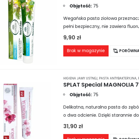
Objętość:
75
Wegańska pasta ziołowa przeznaczo
pełni bezpieczny, nie zawiera flu
bakterii i płytki nazębnej, pasta na
9,90
zł
Brak w magazynie
PORÓWNA
HIGIENA JAMY USTNEJ
,
PASTA ANTYBAKTERYJNA
,
Objętość:
75
Delikatna, naturalna pasta do zębó
o dwa odcienie. Dzięki starannie
nie tylko wybiela szkliwo, ale także
31,90
zł