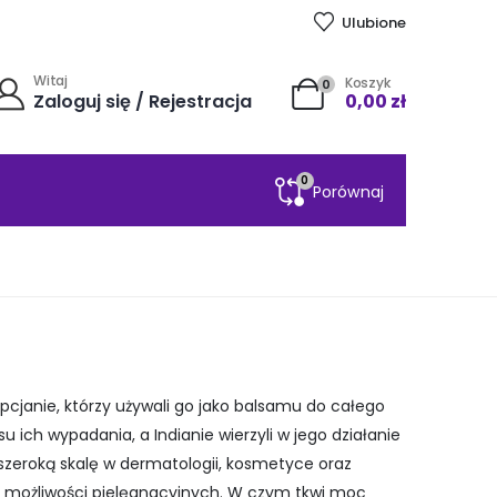
Ulubione
Witaj
Koszyk
0
Zaloguj się / Rejestracja
0,00
zł
0
Porównaj
gipcjanie, którzy używali go jako balsamu do całego
 ich wypadania, a Indianie wierzyli w jego działanie
szeroką skalę w dermatologii, kosmetyce oraz
o możliwości pielęgnacyjnych. W czym tkwi moc