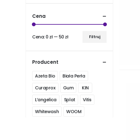
Cena
Cena:
0 zł
—
50 zł
Filtruj
Cena
Cena
min
max
Producent
Azeta Bio
Biała Perła
Curaprox
Gum
KIN
L’angelica
Splat
Vitis
Whitewash
WOOM