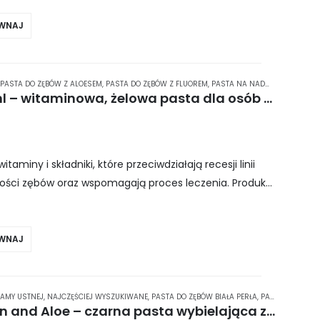
WNAJ
PASTA DO ZĘBÓW Z ALOESEM
,
PASTA DO ZĘBÓW Z FLUOREM
,
PASTA NA NADWRAŻLIWOŚĆ ZĘBÓW
GUM Butler SensiVital 75 ml – witaminowa, żelowa pasta dla osób z problemem wrażliwych zębów oraz kobiet w ciąży
miny i składniki, które przeciwdziałają recesji linii
wości zębów oraz wspomagają proces leczenia. Produkt
osowania, a dzięki…
WNAJ
JAMY USTNEJ
,
NAJCZĘŚCIEJ WYSZUKIWANE
,
PASTA DO ZĘBÓW BIAŁA PERŁA
,
PASTA DO ZĘBÓW DLA PALACZY
Biała Perła Bamboo Carbon and Aloe – czarna pasta wybielająca z węglem aktywnym i aloesem 75 ml