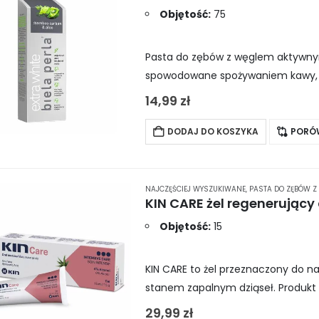
Objętość:
75
Pasta do zębów z węglem aktywnym
spowodowane spożywaniem kawy, he
i bisabololu, preparat dba o zdrowie
14,99
zł
DODAJ DO KOSZYKA
PORÓ
NAJCZĘŚCIEJ WYSZUKIWANE
,
PASTA DO ZĘBÓW Z
KIN CARE żel regenerujący 
Objętość:
15
KIN CARE to żel przeznaczony do 
stanem zapalnym dziąseł. Produkt
łagodzi wszelkie podrażnienia. Dzię
29,99
zł