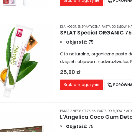
Brak w magazynie
PORÓWNA
DLA KOGO?
,
ENZYMATYCZNA PASTA DO ZĘBÓW
,
NA
Objętość:
75
Oto naturalna, organiczna pasta d
dziąseł i objawom nadwrażliwości.
ciąży, karmiącym matkom oraz oso
25,90
zł
Brak w magazynie
PORÓWNA
PASTA ANTYBAKTERYJNA
,
PASTA DO ZĘBÓW Z AL
Objętość:
75