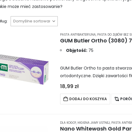
jakie może mieć zastosowanie?
ług:
PASTA ANTYBAKTERYJNA
,
PASTA DO ZĘBÓW BEZ S
Objętość:
75
GUM Butler Ortho to pasta stworzo
ortodontyczne. Dzięki zawartości f
jego remineralizację. Podrażnien
18,99
zł
DODAJ DO KOSZYKA
PORÓ
DLA KOGO?
,
HIGIENA JAMY USTNEJ
,
PASTA ANTYB