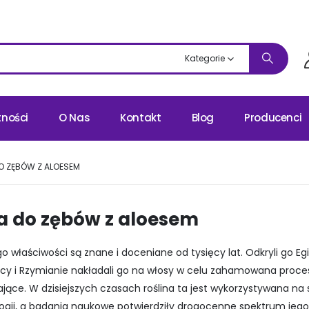
Kategorie
tności
O Nas
Kontakt
Blog
Producenci
O ZĘBÓW Z ALOESEM
a do zębów z aloesem
ego właściwości są znane i doceniane od tysięcy lat. Odkryli go E
ecy i Rzymianie nakładali go na włosy w celu zahamowana procesu
ące. W dzisiejszych czasach roślina ta jest wykorzystywana na 
ogii, a badania naukowe potwierdziły drogocenne spektrum jeg