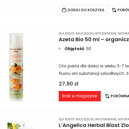
DODAJ DO KOSZYKA
PORÓ
DLA KOGO?
,
NAJCZĘŚCIEJ WYSZUKIWANE
,
NATURA
Objętość:
50
Oto pasta dla dzieci w wieku 3-7 l
fluoru ani substancji szkodliwych. 
przeciwbakteryjne, jednocześnie st
27,90
zł
Brak w magazynie
PORÓWNA
DLA KOGO?
,
NAJCZĘŚCIEJ WYSZUKIWANE
,
NATURA