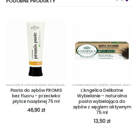
PODOBNE PRODUKTY
ZEZNACZENIA
ZĘBÓW Z NISKIM RDA
NAJCZĘŚCIEJ WYSZUKIWANE
,
PODZIAŁ WG MARKI
,
PASTA NA KAMIEŃ I OSAD NAZĘBNY
,
PASTA DO ZĘBÓW BEZ MIĘTY
,
,
PROBLEMY
NATURALNA PASTA DO ZĘBÓW
CZARNA PASTA DO ZĘBÓW
,
PASTA DO ZĘBÓW BEZ SLS
,
PASTA NA ZAPALENIE DZIĄSEŁ
,
NATURALNA PASTA DO ZĘBÓW
,
HIGIENA JAMY USTNEJ
,
PASTA DO ZĘBÓW 
,
PASTA PRZE
,
PAS
Pasta do zębów PROMIS
L’Angelica Delikatne
bez fluoru – przeciwko
Wybielanie – naturalna
płytce nazębnej 75 ml
pasta wybielająca do
zębów z węglem aktywnym
46,90
zł
75 ml
13,50
zł