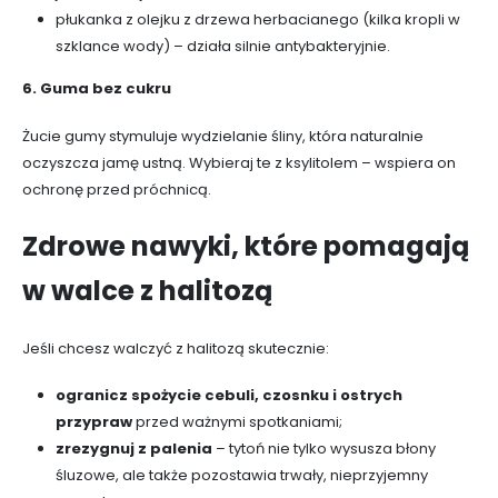
płukanka z olejku z drzewa herbacianego (kilka kropli w
szklance wody) – działa silnie antybakteryjnie.
6. Guma bez cukru
Żucie gumy stymuluje wydzielanie śliny, która naturalnie
oczyszcza jamę ustną. Wybieraj te z ksylitolem – wspiera on
ochronę przed próchnicą.
Zdrowe nawyki, które pomagają
w walce z halitozą
Jeśli chcesz walczyć z halitozą skutecznie:
ogranicz spożycie cebuli, czosnku i ostrych
przypraw
przed ważnymi spotkaniami;
zrezygnuj z palenia
– tytoń nie tylko wysusza błony
śluzowe, ale także pozostawia trwały, nieprzyjemny