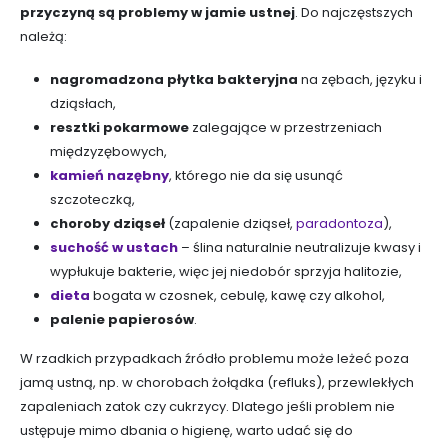
przyczyną są problemy w jamie ustnej
. Do najczęstszych
należą:
nagromadzona płytka bakteryjna
na zębach, języku i
dziąsłach,
resztki pokarmowe
zalegające w przestrzeniach
międzyzębowych,
kamień nazębny
, którego nie da się usunąć
szczoteczką,
choroby dziąseł
(zapalenie dziąseł,
paradontoza
),
suchość w ustach
– ślina naturalnie neutralizuje kwasy i
wypłukuje bakterie, więc jej niedobór sprzyja halitozie,
dieta
bogata w czosnek, cebulę, kawę czy alkohol,
palenie papierosów
.
W rzadkich przypadkach źródło problemu może leżeć poza
jamą ustną, np. w chorobach żołądka (refluks), przewlekłych
zapaleniach zatok czy cukrzycy. Dlatego jeśli problem nie
ustępuje mimo dbania o higienę, warto udać się do