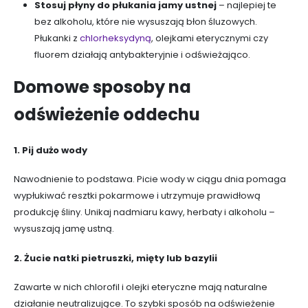
Stosuj płyny do płukania jamy ustnej
– najlepiej te
bez alkoholu, które nie wysuszają błon śluzowych.
Płukanki z
chlorheksydyną
, olejkami eterycznymi czy
fluorem działają antybakteryjnie i odświeżająco.
Domowe sposoby na
odświeżenie oddechu
1. Pij dużo wody
Nawodnienie to podstawa. Picie wody w ciągu dnia pomaga
wypłukiwać resztki pokarmowe i utrzymuje prawidłową
produkcję śliny. Unikaj nadmiaru kawy, herbaty i alkoholu –
wysuszają jamę ustną.
2. Żucie natki pietruszki, mięty lub bazylii
Zawarte w nich chlorofil i olejki eteryczne mają naturalne
działanie neutralizujące. To szybki sposób na odświeżenie