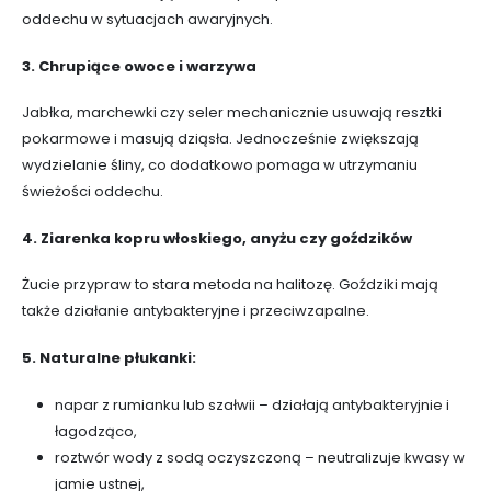
oddechu w sytuacjach awaryjnych.
3. Chrupiące owoce i warzywa
Jabłka, marchewki czy seler mechanicznie usuwają resztki
pokarmowe i masują dziąsła. Jednocześnie zwiększają
wydzielanie śliny, co dodatkowo pomaga w utrzymaniu
świeżości oddechu.
4. Ziarenka kopru włoskiego, anyżu czy goździków
Żucie przypraw to stara metoda na halitozę. Goździki mają
także działanie antybakteryjne i przeciwzapalne.
5. Naturalne płukanki:
napar z rumianku lub szałwii – działają antybakteryjnie i
łagodząco,
roztwór wody z sodą oczyszczoną – neutralizuje kwasy w
jamie ustnej,