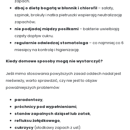
zapach;
dbaj o dietę bogatą w błonnik i chlorofil
– sałaty,
szpinak, brokuły i natka pietruszki wspierają neutralizację
zapachów;
nie podjadaj między posiłkami
– bakterie uwielbiają
częsty dopływ cukru;
regularnie odwiedzaj stomatologa
– co najmniej co 6
miesięcy na kontrolę i higienizację.
Kiedy domowe sposoby mogą nie wystarczyć?
Jeśli mimo stosowania powyższych zasad oddech nadal jest
nieświeży, warto sprawdzić, czy nie jest to objaw
poważniejszych problemów:
paradontozy
,
próchnicy pod wypełnieniami
,
stanów zapalnych dziąseł lub zatok
,
refluksu żołądkowego
,
cukrzycy
(słodkawy zapach z ust).