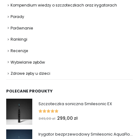
Kompendium wiedzy o szczoteczkach oraz irygatorach
Porady
Porównanie
Rankingi
Recenzje
Wybielanie zębów
Zdrowe zęby u dzieci
POLECANE PRODUKTY
Szczoteczka soniczna Smilesonic EX
5.00
out of 5
Pierwotna
Aktualna
299,00
zł
349,00
zł
cena
cena
wynosiła:
wynosi:
Irygator bezprzewodowy Smilesonic AquaFlow