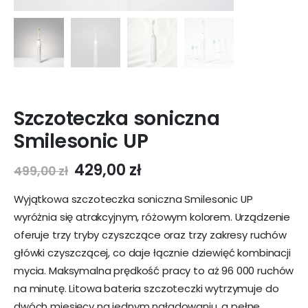
Szczoteczka soniczna
Smilesonic UP
Pierwotna
Aktualna
429,00
zł
499,00
zł
cena
cena
wynosiła:
wynosi:
Wyjątkowa szczoteczka soniczna Smilesonic UP
499,00 zł.
429,00 zł.
wyróżnia się atrakcyjnym, różowym kolorem. Urządzenie
oferuje trzy tryby czyszczące oraz trzy zakresy ruchów
główki czyszczącej, co daje łącznie dziewięć kombinacji
mycia. Maksymalna prędkość pracy to aż 96 000 ruchów
na minutę. Litowa bateria szczoteczki wytrzymuje do
dwóch miesięcy na jednym naładowaniu, a pełne