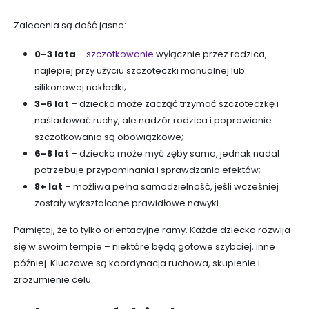
Zalecenia są dość jasne:
0–3 lata
–
szczotkowanie
wyłącznie przez rodzica,
najlepiej przy użyciu szczoteczki manualnej lub
silikonowej nakładki;
3–6 lat
– dziecko może zacząć trzymać szczoteczkę i
naśladować ruchy, ale nadzór rodzica i poprawianie
szczotkowania są obowiązkowe;
6–8 lat
– dziecko może myć zęby samo, jednak nadal
potrzebuje przypominania i sprawdzania efektów;
8+ lat
– możliwa pełna samodzielność, jeśli wcześniej
zostały wykształcone prawidłowe nawyki.
Pamiętaj, że to tylko orientacyjne ramy. Każde dziecko rozwija
się w swoim tempie – niektóre będą gotowe szybciej, inne
później. Kluczowe są koordynacja ruchowa, skupienie i
zrozumienie celu.