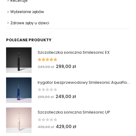
Recenzje
Wybielanie zębów
Zdrowe zęby u dzieci
POLECANE PRODUKTY
Szczoteczka soniczna Smilesonic EX
5.00
out of 5
Pierwotna
Aktualna
299,00
zł
349,00
zł
cena
cena
wynosiła:
wynosi:
Irygator bezprzewodowy Smilesonic AquaFlow
349,00 zł.
299,00 zł.
0
out of 5
Pierwotna
Aktualna
249,00
zł
299,00
zł
cena
cena
wynosiła:
wynosi:
Szczoteczka soniczna Smilesonic UP
299,00 zł.
249,00 zł.
0
out of 5
Pierwotna
Aktualna
429,00
zł
499,00
zł
cena
cena