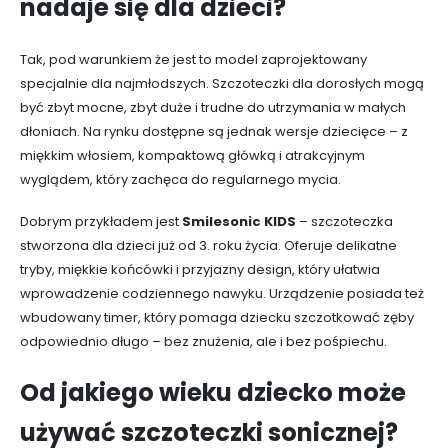
nadaje się dla dzieci?
Tak, pod warunkiem że jest to model zaprojektowany
specjalnie dla najmłodszych. Szczoteczki dla dorosłych mogą
być zbyt mocne, zbyt duże i trudne do utrzymania w małych
dłoniach. Na rynku dostępne są jednak wersje dziecięce – z
miękkim włosiem, kompaktową główką i atrakcyjnym
wyglądem, który zachęca do regularnego mycia.
Dobrym przykładem jest
Smilesonic KIDS
– szczoteczka
stworzona dla dzieci już od 3. roku życia. Oferuje delikatne
tryby, miękkie końcówki i przyjazny design, który ułatwia
wprowadzenie codziennego nawyku. Urządzenie posiada też
wbudowany timer, który pomaga dziecku szczotkować zęby
odpowiednio długo – bez znużenia, ale i bez pośpiechu.
Od jakiego wieku dziecko może
używać szczoteczki sonicznej?