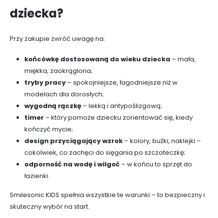
dziecka?
Przy zakupie zwróć uwagę na:
końcówkę dostosowaną do wieku dziecka
– mała,
miękka, zaokrąglona;
tryby pracy
– spokojniejsze, łagodniejsze niż w
modelach dla dorosłych;
wygodną rączkę
– lekką i antypoślizgową;
timer
– który pomoże dziecku zorientować się, kiedy
kończyć mycie;
design przyciągający wzrok
– kolory, buźki, naklejki –
cokolwiek, co zachęci do sięgania po szczoteczkę;
odporność na wodę i wilgoć
– w końcu to sprzęt do
łazienki.
Smilesonic KIDS spełnia wszystkie te warunki – to bezpieczny i
skuteczny wybór na start.