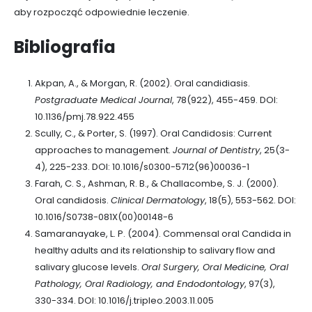
aby rozpocząć odpowiednie leczenie.
Bibliografia
Akpan, A., & Morgan, R. (2002). Oral candidiasis.
Postgraduate Medical Journal
, 78(922), 455-459. DOI:
10.1136/pmj.78.922.455
Scully, C., & Porter, S. (1997). Oral Candidosis: Current
approaches to management.
Journal of Dentistry
, 25(3-
4), 225-233. DOI: 10.1016/s0300-5712(96)00036-1
Farah, C. S., Ashman, R. B., & Challacombe, S. J. (2000).
Oral candidosis.
Clinical Dermatology
, 18(5), 553-562. DOI:
10.1016/S0738-081X(00)00148-6
Samaranayake, L. P. (2004). Commensal oral Candida in
healthy adults and its relationship to salivary flow and
salivary glucose levels.
Oral Surgery, Oral Medicine, Oral
Pathology, Oral Radiology, and Endodontology
, 97(3),
330-334. DOI: 10.1016/j.tripleo.2003.11.005