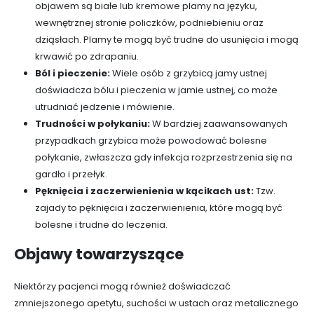
objawem są białe lub kremowe plamy na języku,
wewnętrznej stronie policzków, podniebieniu oraz
dziąsłach. Plamy te mogą być trudne do usunięcia i mogą
krwawić po zdrapaniu.
Ból i pieczenie:
Wiele osób z grzybicą jamy ustnej
doświadcza bólu i pieczenia w jamie ustnej, co może
utrudniać jedzenie i mówienie.
Trudności w połykaniu:
W bardziej zaawansowanych
przypadkach grzybica może powodować bolesne
połykanie, zwłaszcza gdy infekcja rozprzestrzenia się na
gardło i przełyk.
Pęknięcia i zaczerwienienia w kącikach ust:
Tzw.
zajady to pęknięcia i zaczerwienienia, które mogą być
bolesne i trudne do leczenia.
Objawy towarzyszące
Niektórzy pacjenci mogą również doświadczać
zmniejszonego apetytu, suchości w ustach oraz metalicznego