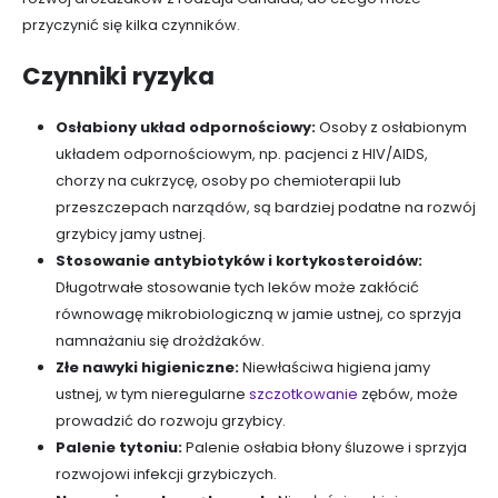
przyczynić się kilka czynników.
Czynniki ryzyka
Osłabiony układ odpornościowy:
Osoby z osłabionym
układem odpornościowym, np. pacjenci z HIV/AIDS,
chorzy na cukrzycę, osoby po chemioterapii lub
przeszczepach narządów, są bardziej podatne na rozwój
grzybicy jamy ustnej.
Stosowanie antybiotyków i kortykosteroidów:
Długotrwałe stosowanie tych leków może zakłócić
równowagę mikrobiologiczną w jamie ustnej, co sprzyja
namnażaniu się drożdżaków.
Złe nawyki higieniczne:
Niewłaściwa higiena jamy
ustnej, w tym nieregularne
szczotkowanie
zębów, może
prowadzić do rozwoju grzybicy.
Palenie tytoniu:
Palenie osłabia błony śluzowe i sprzyja
rozwojowi infekcji grzybiczych.