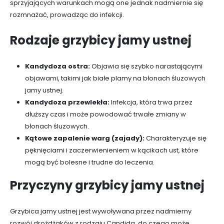
sprzyjających warunkach mogą one jednak nadmiernie się
rozmnażać, prowadząc do infekcji.
Rodzaje grzybicy jamy ustnej
Kandydoza ostra:
Objawia się szybko narastającymi
objawami, takimi jak białe plamy na błonach śluzowych
jamy ustnej.
Kandydoza przewlekła:
Infekcja, która trwa przez
dłuższy czas i może powodować trwałe zmiany w
błonach śluzowych.
Kątowe zapalenie warg (zajady):
Charakteryzuje się
pęknięciami i zaczerwienieniem w kącikach ust, które
mogą być bolesne i trudne do leczenia.
Przyczyny grzybicy jamy ustnej
Grzybica jamy ustnej jest wywoływana przez nadmierny
rozwój drożdżaków z rodzaju Candida, do czego może