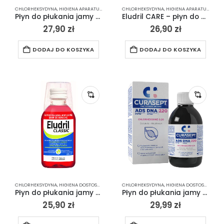
CHLORHEKSYDYNA
,
HIGIENA APARATU ORTODONTYCZNEGO
CHLORHEKSYDYNA
,
HIGIENA DOSTOSOWANA DO PR
,
HIGIENA APARATU ORTODONTYCZNEGO
Płyn do płukania jamy ustnej Curasept ADS 212 z chlorheksydyną 0.12% 200ml
Eludril CARE – płyn do płukania jamy ustnej przeciw płytce nazębnej z chlorheksydyną 0,05% 500 ml
27,90
zł
26,90
zł
DODAJ DO KOSZYKA
DODAJ DO KOSZYKA
CHLORHEKSYDYNA
,
HIGIENA DOSTOSOWANA DO PROBLEMU
CHLORHEKSYDYNA
,
HIGIENA JAMY USTNEJ PO ZABI
,
HIGIENA DOSTOSOWANA DO PROBLEMU
Płyn do płukania jamy ustnej z chlorheksydyną Eludril Classic 0,10% 200ml
Płyn do płukania jamy ustnej Curasept ADS 220 z chlorheksydyną 0.20% 200ml
25,90
zł
29,99
zł