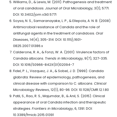
Williams, D., & Lewis, M. (2011). Pathogenesis and treatment
of oral candidosis.
Journal of Oral Microbiology
, 3(1), 5771.
DOI:
10.3402/jom.v3i0.5771
Soysa, N. S., Samaranayake, L. P., & Ellepola, A. N. B. (2008).
Antimicrobial resistance of Candida and the role of
antifungal agents in the treatment of candidosis.
Oral
Diseases
, 14(4), 305-314. DOI: 10.1111/j.1601-
0825.2007.01386.x
Calderone, R. A., & Fonzi, W. A. (2001). Virulence factors of
Candida albicans.
Trends in Microbiology
, 9(7), 327-335.
DOI: 10.1016/S0966-842X(01)02094-7
Fidel, P. L., Vazquez, J. A., & Sobel, J. D. (1999). Candida
glabrata: Review of epidemiology, pathogenesis, and
clinical disease with comparison to C. albicans.
Clinical
Microbiology Reviews
, 12(1), 80-96. DOI:
10.1128/CMR.12.1.80
Patil, S., Rao, R. S., Majumdar, B., & Anil, S. (2015). Clinical
appearance of oral Candida infection and therapeutic
strategies.
Frontiers in Microbiology
, 6, 1391. DOI:
10.3389/fmicb.2015.01391