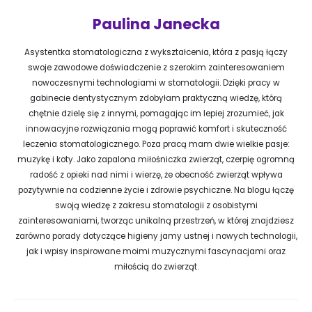
Paulina Janecka
Asystentka stomatologiczna z wykształcenia, która z pasją łączy
swoje zawodowe doświadczenie z szerokim zainteresowaniem
nowoczesnymi technologiami w stomatologii. Dzięki pracy w
gabinecie dentystycznym zdobyłam praktyczną wiedzę, którą
chętnie dzielę się z innymi, pomagając im lepiej zrozumieć, jak
innowacyjne rozwiązania mogą poprawić komfort i skuteczność
leczenia stomatologicznego. Poza pracą mam dwie wielkie pasje:
muzykę i koty. Jako zapalona miłośniczka zwierząt, czerpię ogromną
radość z opieki nad nimi i wierzę, że obecność zwierząt wpływa
pozytywnie na codzienne życie i zdrowie psychiczne. Na blogu łączę
swoją wiedzę z zakresu stomatologii z osobistymi
zainteresowaniami, tworząc unikalną przestrzeń, w której znajdziesz
zarówno porady dotyczące higieny jamy ustnej i nowych technologii,
jak i wpisy inspirowane moimi muzycznymi fascynacjami oraz
miłością do zwierząt.