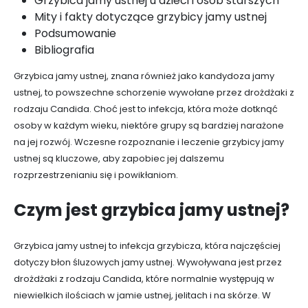
Grzybica jamy ustnej u dzieci i osób starszych
Mity i fakty dotyczące grzybicy jamy ustnej
Podsumowanie
Bibliografia
Grzybica jamy ustnej, znana również jako kandydoza jamy
ustnej, to powszechne schorzenie wywołane przez drożdżaki z
rodzaju Candida. Choć jest to infekcja, która może dotknąć
osoby w każdym wieku, niektóre grupy są bardziej narażone
na jej rozwój. Wczesne rozpoznanie i leczenie grzybicy jamy
ustnej są kluczowe, aby zapobiec jej dalszemu
rozprzestrzenianiu się i powikłaniom.
Czym jest grzybica jamy ustnej?
Grzybica jamy ustnej to infekcja grzybicza, która najczęściej
dotyczy błon śluzowych jamy ustnej. Wywoływana jest przez
drożdżaki z rodzaju Candida, które normalnie występują w
niewielkich ilościach w jamie ustnej, jelitach i na skórze. W