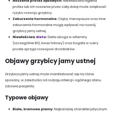
Noszenie protez zębowych:
Niewłaściwa higiena
protez lub ich noszenie przez całą dobę może zwiększać
ryzyko rozwoju grzybicy.
Zaburzenia hormonalne:
Ciąża, menopauza oraz inne
zaburzenia hormonalne mogą wpływać na rozwój
grzybicy jamy ustnej.
Niewłaściwa
dieta
:
Dieta uboga w witaminy
(szczególnie B12, kwas foliowy) oraz bogata w cukry
proste sprzyja rozwojowi drożdżaków.
Objawy grzybicy jamy ustnej
Grzybica jamy ustnej może manifestować się na różne
sposoby, w zależności od rodzaju infekcji i ogólnego stanu
zdrowia pacjenta.
Typowe objawy
Białe, kremowe plamy:
Najbardziej charakterystycznym