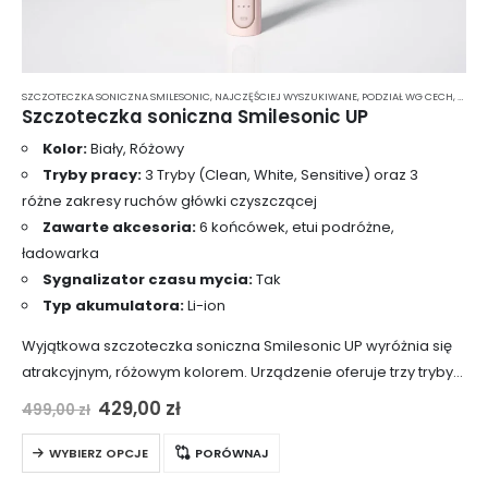
SZCZOTECZKA SONICZNA SMILESONIC
,
NAJCZĘŚCIEJ WYSZUKIWANE
,
PODZIAŁ WG CECH
,
PODZI
Szczoteczka soniczna Smilesonic UP
Kolor:
Biały, Różowy
Tryby pracy:
3 Tryby (Clean, White, Sensitive) oraz 3
różne zakresy ruchów główki czyszczącej
Zawarte akcesoria:
6 końcówek, etui podróżne,
ładowarka
Sygnalizator czasu mycia:
Tak
Typ akumulatora:
Li-ion
Wyjątkowa szczoteczka soniczna Smilesonic UP wyróżnia się
atrakcyjnym, różowym kolorem. Urządzenie oferuje trzy tryby
czyszczące oraz trzy zakresy ruchów główki czyszczącej, co
Pierwotna
Aktualna
429,00
zł
499,00
zł
cena
cena
daje łącznie dziewięć kombinacji mycia. Maksymalna
wynosiła:
wynosi:
Ten
prędkość pracy…
WYBIERZ OPCJE
PORÓWNAJ
499,00 zł.
429,00 zł.
produkt