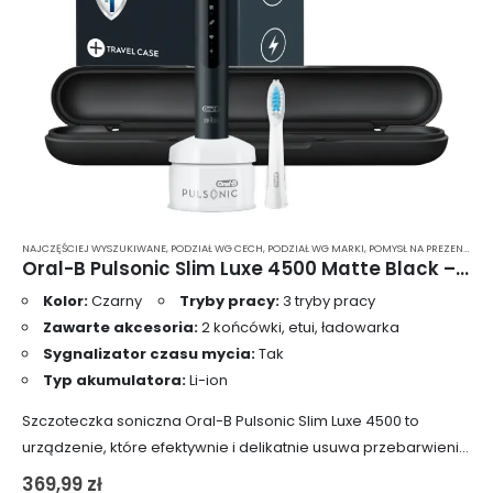
NAJCZĘŚCIEJ WYSZUKIWANE
,
PODZIAŁ WG CECH
,
PODZIAŁ WG MARKI
,
POMYSŁ NA PREZENT
,
PRE
Oral-B Pulsonic Slim Luxe 4500 Matte Black – szczoteczka soniczna do zębów
Kolor:
Czarny
Tryby pracy:
3 tryby pracy
Zawarte akcesoria:
2 końcówki, etui, ładowarka
Sygnalizator czasu mycia:
Tak
Typ akumulatora:
Li-ion
Szczoteczka soniczna Oral-B Pulsonic Slim Luxe 4500 to
urządzenie, które efektywnie i delikatnie usuwa przebarwienia
powierzchniowe oraz eliminuje do 100% więcej płytki nazębnej
369,99
zł