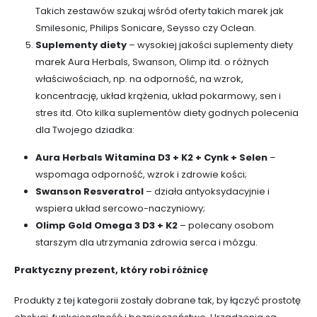
Takich zestawów szukaj wśród oferty takich marek jak
Smilesonic, Philips Sonicare, Seysso czy Oclean.
Suplementy diety
– wysokiej jakości suplementy diety
marek Aura Herbals, Swanson, Olimp itd. o różnych
właściwościach, np. na odporność, na wzrok,
koncentrację, układ krążenia, układ pokarmowy, sen i
stres itd. Oto kilka suplementów diety godnych polecenia
dla Twojego dziadka:
Aura Herbals Witamina D3 + K2 + Cynk + Selen
–
wspomaga odporność, wzrok i zdrowie kości;
Swanson Resveratrol
– działa antyoksydacyjnie i
wspiera układ sercowo-naczyniowy;
Olimp Gold Omega 3 D3 + K2
– polecany osobom
starszym dla utrzymania zdrowia serca i mózgu.
Praktyczny prezent, który robi różnicę
Produkty z tej kategorii zostały dobrane tak, by łączyć prostotę