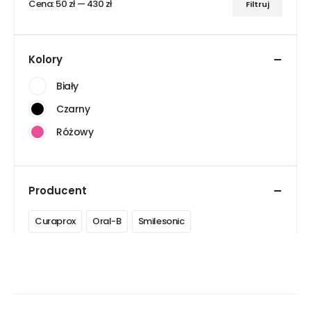
Cena:
50 zł
—
430 zł
Filtruj
Cena
Cena
min
max
Kolory
Biały
Czarny
Różowy
Producent
Curaprox
Oral-B
Smilesonic