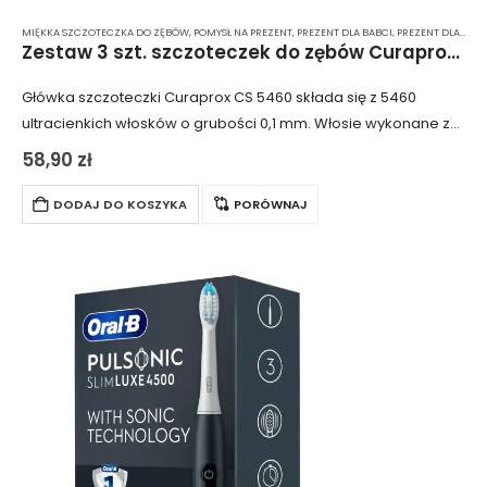
MIĘKKA SZCZOTECZKA DO ZĘBÓW
,
POMYSŁ NA PREZENT
,
PREZENT DLA BABCI
,
PREZENT DLA CHŁOPAKA
Zestaw 3 szt. szczoteczek do zębów Curaprox CS 5460
Główka szczoteczki Curaprox CS 5460 składa się z 5460
ultracienkich włosków o grubości 0,1 mm. Włosie wykonane z
materiału Curen skutecznie czyści powierzchnie zębów oraz
58,90
zł
przestrzenie wokół zębów i dziąseł,…
DODAJ DO KOSZYKA
PORÓWNAJ