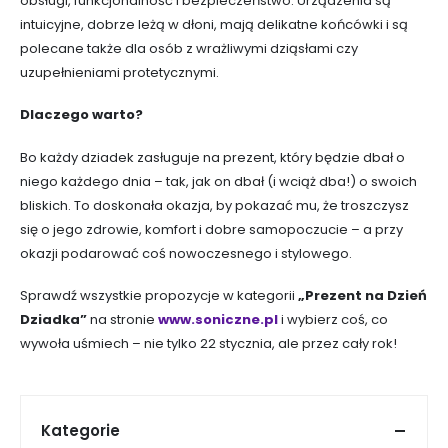
obsługi, funkcjonalność i bezpieczeństwo. Urządzenia są
intuicyjne, dobrze leżą w dłoni, mają delikatne końcówki i są
polecane także dla osób z wrażliwymi dziąsłami czy
uzupełnieniami protetycznymi.
Dlaczego warto?
Bo każdy dziadek zasługuje na prezent, który będzie dbał o
niego każdego dnia – tak, jak on dbał (i wciąż dba!) o swoich
bliskich. To doskonała okazja, by pokazać mu, że troszczysz
się o jego zdrowie, komfort i dobre samopoczucie – a przy
okazji podarować coś nowoczesnego i stylowego.
Sprawdź wszystkie propozycje w kategorii
„Prezent na Dzień
Dziadka”
na stronie
www.soniczne.pl
i wybierz coś, co
wywoła uśmiech – nie tylko 22 stycznia, ale przez cały rok!
Kategorie