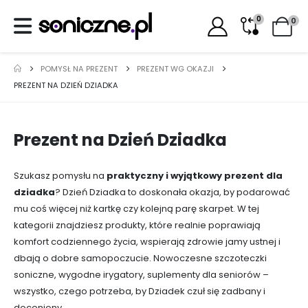
0
0
POMYSŁ NA PREZENT
PREZENT WG OKAZJI
PREZENT NA DZIEŃ DZIADKA
Prezent na Dzień Dziadka
Szukasz pomysłu na
praktyczny i wyjątkowy prezent dla
dziadka
? Dzień Dziadka to doskonała okazja, by podarować
mu coś więcej niż kartkę czy kolejną parę skarpet. W tej
kategorii znajdziesz produkty, które realnie poprawiają
komfort codziennego życia, wspierają zdrowie jamy ustnej i
dbają o dobre samopoczucie. Nowoczesne szczoteczki
soniczne, wygodne irygatory, suplementy dla seniorów –
wszystko, czego potrzeba, by Dziadek czuł się zadbany i
doceniony.