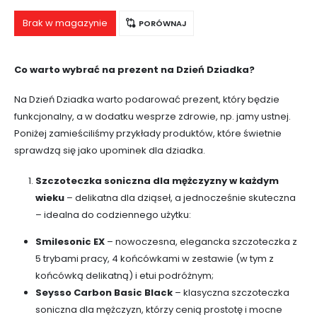
niż szczoteczka manualna. Dodatkowo, szczoteczka
poprawia kondycję…
Brak w magazynie
PORÓWNAJ
Co warto wybrać na prezent na Dzień Dziadka?
Na Dzień Dziadka warto podarować prezent, który będzie
funkcjonalny, a w dodatku wesprze zdrowie, np. jamy ustnej.
Poniżej zamieściliśmy przykłady produktów, które świetnie
sprawdzą się jako upominek dla dziadka.
Szczoteczka soniczna dla mężczyzny w każdym
wieku
– delikatna dla dziąseł, a jednocześnie skuteczna
– idealna do codziennego użytku:
Smilesonic EX
– nowoczesna, elegancka szczoteczka z
5 trybami pracy, 4 końcówkami w zestawie (w tym z
końcówką delikatną) i etui podróżnym;
Seysso Carbon Basic Black
– klasyczna szczoteczka
soniczna dla mężczyzn, którzy cenią prostotę i mocne