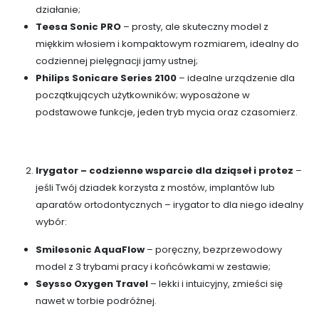
działanie;
Teesa Sonic PRO
– prosty, ale skuteczny model z
miękkim włosiem i kompaktowym rozmiarem, idealny do
codziennej pielęgnacji jamy ustnej;
Philips Sonicare Series 2100
– idealne urządzenie dla
początkujących użytkowników; wyposażone w
podstawowe funkcje, jeden tryb mycia oraz czasomierz.
Irygator – codzienne wsparcie dla dziąseł i protez
–
jeśli Twój dziadek korzysta z mostów, implantów lub
aparatów ortodontycznych – irygator to dla niego idealny
wybór:
Smilesonic AquaFlow
– poręczny, bezprzewodowy
model z 3 trybami pracy i końcówkami w zestawie;
Seysso Oxygen Travel
– lekki i intuicyjny, zmieści się
nawet w torbie podróżnej.