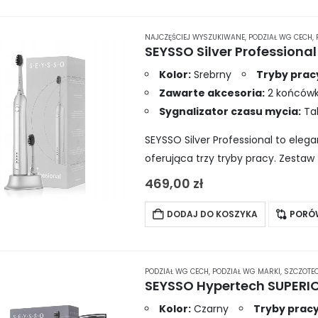
NAJCZĘŚCIEJ WYSZUKIWANE
,
PODZIAŁ WG CECH
,
Kolor:
Srebrny
Tryby prac
Zawarte akcesoria:
2 końcówki
Sygnalizator czasu mycia:
Ta
SEYSSO Silver Professional to eleg
oferująca trzy tryby pracy. Zestaw
oraz etui podróżne z funkcją ładow
469,00
zł
DODAJ DO KOSZYKA
PORÓ
PODZIAŁ WG CECH
,
PODZIAŁ WG MARKI
,
SZCZOTE
Kolor:
Czarny
Tryby pracy