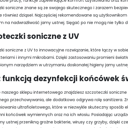
trybów pracy, funkcje zapewniające komfort użytkowania oraz k
ki soniczne znane są ze swojego skutecznego i zarazem bezpiecz
le również dziąseł. Najczęściej rekomendowane są użytkowniko
m na nadwrażliwość jamy ustnej. Sięgać po nie mogą nie tylko dor
oteczki soniczne z UV
ki soniczne z UV to innowacyjne rozwiązanie, które łączy w so
teriami i innymi mikrobami. Dzięki zastosowaniu promieni świat
pionym narzędziem w utrzymaniu doskonałej higieny jamy ustnej
 z funkcją dezynfekcji końcówek 
e naszego sklepu internetowego
znajdziesz szczoteczki soniczne
ego przechowywania, ale dodatkowo odgrywa rolę sanitizera. Zn
iowania ultrafioletowego, które w niezwykle skuteczny sposób e
ni końcówek wymiennych oraz na ich włosiu. Posiadając urządzen
my ustnej przenikną groźne bakterie, wirusy czy grzyby, dzięk