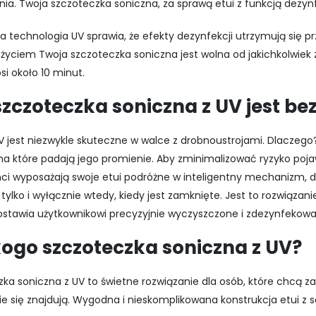
ia. Twoja szczoteczka soniczna, za sprawą etui z funkcją dezyn
a technologia UV sprawia, że efekty dezynfekcji utrzymują się p
życiem Twoja szczoteczka soniczna jest wolna od jakichkolwiek
si około 10 minut.
szczoteczka soniczna z UV jest be
V jest niezwykle skuteczne w walce z drobnoustrojami. Dlaczego
na które padają jego promienie. Aby zminimalizować ryzyko poj
ci wyposażają swoje etui podróżne w inteligentny mechanizm, d
tylko i wyłącznie wtedy, kiedy jest zamknięte. Jest to rozwiązani
ostawia użytkownikowi precyzyjnie wyczyszczone i zdezynfeko
kogo szczoteczka soniczna z UV?
ka soniczna z UV to świetne rozwiązanie dla osób, które chcą za
ie się znajdują. Wygodna i nieskomplikowana konstrukcja etui z