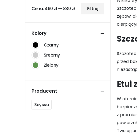
w kilka 
Szczotecz
Cena:
460 zł
—
830 zł
Filtruj
Cena
Cena
zębów, a
min
max
cierpiący
Kolory
Szcz
Czarny
Szczotecz
Srebrny
przed bak
Zielony
niezastą
Etui
Producent
W oferci
Seysso
bezpieczn
z promien
powierzch
Twojej ja