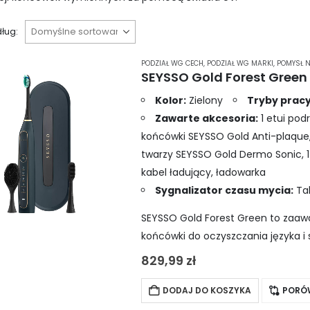
ług:
PODZIAŁ WG CECH
,
PODZIAŁ WG MARKI
,
POMYSŁ N
Kolor:
Zielony
Tryby pracy
Zawarte akcesoria:
1 etui pod
końcówki SEYSSO Gold Anti-plaque
twarzy SEYSSO Gold Dermo Sonic, 
kabel ładujący, ładowarka
Sygnalizator czasu mycia:
Ta
SEYSSO Gold Forest Green to zaa
końcówki do oczyszczania języka i 
innowacyjne etui podróżne z funkc
829,99
zł
DODAJ DO KOSZYKA
PORÓ