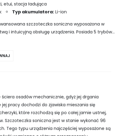
, etui, stacja ładująca
k
Typ akumulatora:
Li-ion
awansowana szczoteczka soniczna wyposażona w
twą i intuicyjną obsługę urządzenia. Posiada 5 trybów
tor. W zestawie znajdują się…
WNAJ
e ściera osadów mechanicznie, gdyż jej drgania
 jej pracy dochodzi do zjawiska mieszania się
erzyki, które rozchodzą się po całej jamie ustnej,
dów. Szczoteczka soniczna jest w stanie wykonać 96
h. Tego typu urządzenia najczęściej wyposażone są