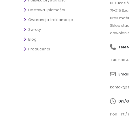
Polityka prywatności
ul. Łukasi
Dostawa i płatności
71-215 Szc
Brak możl
Gwarancja i reklamacje
Sklep sta
Zwroty
odwołania
Blog
Telef
Producenci
+48 500 4
Email
kontakt@s
Dni/G
Pon - Pt / 