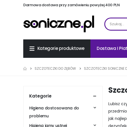
Darmowa dostawa przy zamówieniu powyżej 400 PLN
Dostawa I Pła
Kategorie produktowe
SZCZOTECZKI DO ZĘBÓW
SZCZOTECZKI SONICZNE 
Szcz
Kategorie
Lubisz cz
Higiena dostosowana do
przedmiot
problemu
jak najle
Higiena jamy ustnej
dezynfek