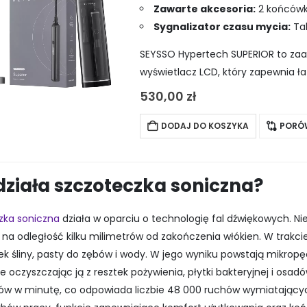
Zawarte akcesoria:
2 końcówki
Sygnalizator czasu mycia:
Ta
SEYSSO Hypertech SUPERIOR to za
wyświetlacz LCD, który zapewnia ła
pracy oraz bardzo wydajny akumula
530,00
zł
DODAJ DO KOSZYKA
PORÓ
działa szczoteczka soniczna?
zka soniczna
działa w oparciu o technologię fal dźwiękowych. Ni
 na odległość kilku milimetrów od zakończenia włókien. W trakcie
k śliny, pasty do zębów i wody. W jego wyniku powstają mikropęch
e oczyszczając ją z resztek pożywienia, płytki bakteryjnej i osa
ów w minutę, co odpowiada liczbie 48 000 ruchów wymiatającyc