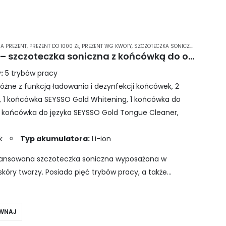
A PREZENT
,
PREZENT DO 1000 ZŁ
,
PREZENT WG KWOTY
,
SZCZOTECZKA SONICZNA SEYSSO
,
S
SEYSSO Gold Forest Green – szczoteczka soniczna z końcówką do oczyszczania twarzy
:
5 trybów pracy
różne z funkcją ładowania i dezynfekcji końcówek, 2
, 1 końcówka SEYSSO Gold Whitening, 1 końcówka do
1 końcówka do języka SEYSSO Gold Tongue Cleaner,
k
Typ akumulatora:
Li-ion
wansowana szczoteczka soniczna wyposażona w
skóry twarzy. Posiada pięć trybów pracy, a także
ją ładowania i…
WNAJ