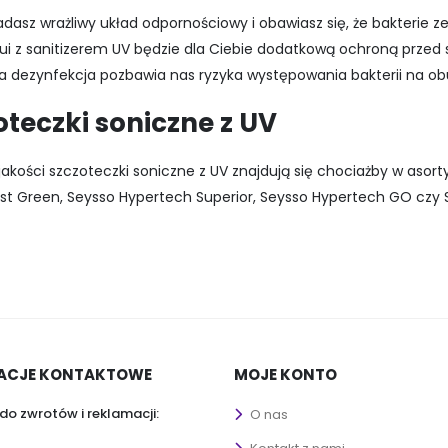
iadasz wrażliwy układ odpornościowy i obawiasz się, że bakterie z
tui z sanitizerem UV będzie dla Ciebie dodatkową ochroną przed
a dezynfekcja pozbawia nas ryzyka występowania bakterii na ob
oteczki soniczne z UV
jakości szczoteczki soniczne z UV znajdują się chociażby w asor
st Green, Seysso Hypertech Superior, Seysso Hypertech GO czy Se
ACJE KONTAKTOWE
MOJE KONTO
do zwrotów i reklamacji:
O nas