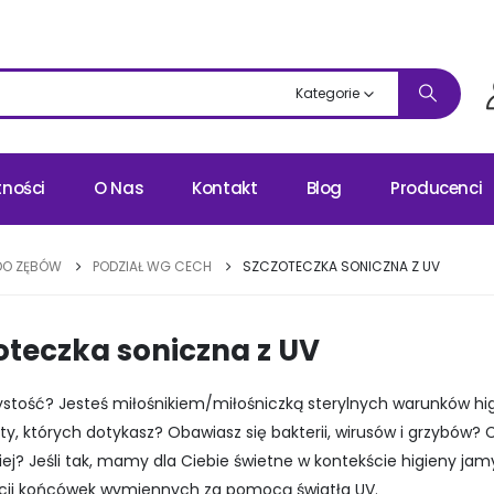
Kategorie
tności
O Nas
Kontakt
Blog
Producenci
DO ZĘBÓW
PODZIAŁ WG CECH
SZCZOTECZKA SONICZNA Z UV
oteczka soniczna z UV
ystość? Jesteś miłośnikiem/miłośniczką sterylnych warunków hi
y, których dotykasz? Obawiasz się bakterii, wirusów
i grzybów? C
piej? Jeśli tak, mamy dla Ciebie świetne w kontekście higieny ja
cji końcówek wymiennych za pomocą światła UV.