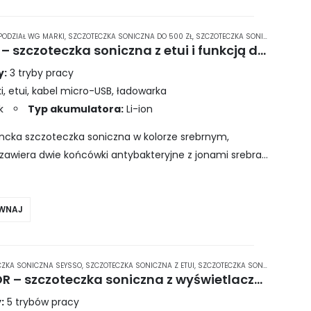
PODZIAŁ WG MARKI
,
SZCZOTECZKA SONICZNA DO 500 ZŁ
,
SZCZOTECZKA SONICZNA SEYSSO
SEYSSO Silver Professional – szczoteczka soniczna z etui i funkcją dezynfekcji końcówek
y:
3 tryby pracy
, etui, kabel micro-USB, ładowarka
k
Typ akumulatora:
Li-ion
ancka szczoteczka soniczna w kolorze srebrnym,
 zawiera dwie końcówki antybakteryjne z jonami srebra
ania i dezynfekcji…
WNAJ
CZKA SONICZNA SEYSSO
,
SZCZOTECZKA SONICZNA Z ETUI
,
SZCZOTECZKA SONICZNA Z FUNKCJĄ WYBIELANIA
SEYSSO Hypertech SUPERIOR – szczoteczka soniczna z wyświetlaczem LCD
:
5 trybów pracy