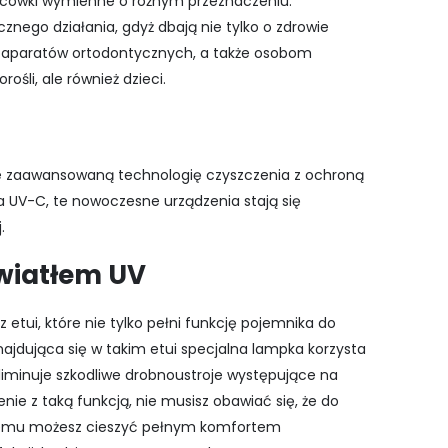
ońcówki wymienne o różnym przeznaczeniu.
nego działania, gdyż dbają nie tylko o zdrowie
m aparatów ortodontycznych, a także osobom
ośli, ale również dzieci.
bie zaawansowaną technologię czyszczenia z ochroną
ła UV-C, te nowoczesne urządzenia stają się
.
światłem UV
z etui, które nie tylko pełni funkcję pojemnika do
ajdująca się w takim etui specjalna lampka korzysta
liminuje szkodliwe drobnoustroje występujące na
ie z taką funkcją, nie musisz obawiać się, że do
i czemu możesz cieszyć pełnym komfortem