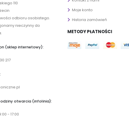
Kontakt z nami
ńskiego 110
Moje konto
zecin
iwości odbioru osobistego.
Historia zamówień
cjonarny nieczynny do
METODY PŁATNOŚCI
.
on (sklep internetowy):
30 217
:
oniczne.pl
odziny otwarcia (infolinia):
9:00 - 17:00