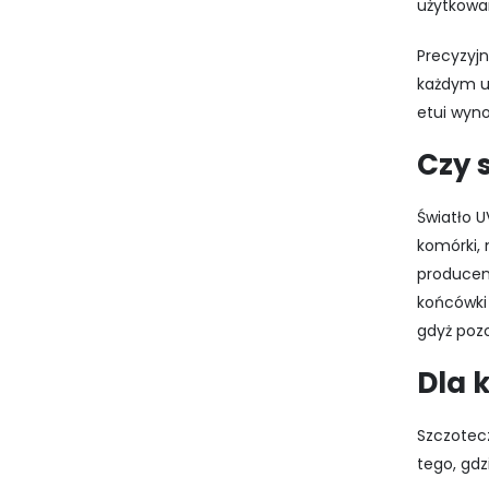
użytkowan
Precyzyjn
każdym u
etui wyno
Czy 
Światło U
komórki, 
producen
końcówki 
gdyż poz
Dla 
Szczotecz
tego, gdz