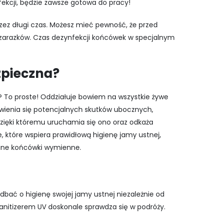
fekcji, będzie zawsze gotowa do pracy!
rzez długi czas. Możesz mieć pewność, że przed
 zarazków. Czas dezynfekcji końcówek w specjalnym
zpieczna?
? To proste! Oddziałuje bowiem na wszystkie żywe
awienia się potencjalnych skutków ubocznych,
zięki któremu uruchamia się ono oraz odkaża
e, które wspiera prawidłową higienę jamy ustnej,
wane końcówki wymienne.
dbać o higienę swojej jamy ustnej niezależnie od
 sanitizerem UV doskonale sprawdza się w podróży.