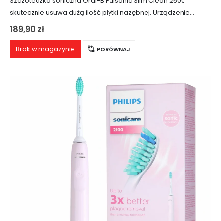
Szczoteczka soniczna Oral-B Pulsonic Slim Clean 2500
skutecznie usuwa dużą ilość płytki nazębnej. Urządzenie
wyposażone jest w dwa tryby pracy, a maksymalna prędkość,
189,90
zł
z jaką porusza się jego głowica, wynosi…
Brak w magazynie
PORÓWNAJ