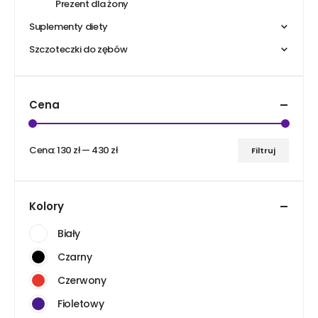
Prezent dla żony
Suplementy diety
Szczoteczki do zębów
Cena
Cena:
130 zł
—
430 zł
Filtruj
Cena
Cena
min
max
Kolory
Biały
Czarny
Czerwony
Fioletowy