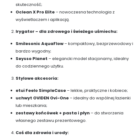
skuteczność;
Oclean X Pro Elite
– nowoczesna technologia z
wyświetlaczem i aplikacją.
Irygator – dla zdrowego i świeżego uśmiechu:
Smilesonic AquaFlow
– kompaktowy, bezprzewodowy i
bardzo wygodny;
Seysso Planet
– elegancki model stacjonarny, idealny
do codziennego użytku.
Stylowe akcesoria:
etui Feelo SimpleCase
– lekkie, praktyczne i kobiece;
uchwyt OVIDEN Ovi-One
– idealny do wspólnej łazienki
lub mieszkania;
zestawy końcówek + pasta i płyn
– do stworzenia
własnego zestawu prezentowego.
Coś dla zdrowia i urody: