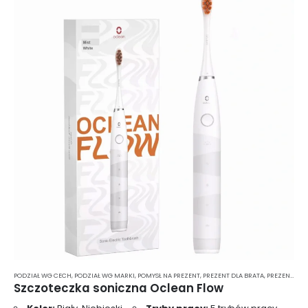
PODZIAŁ WG CECH
,
PODZIAŁ WG MARKI
,
POMYSŁ NA PREZENT
,
PREZENT DLA BRATA
,
PREZENT DLA CHŁOPAKA
Szczoteczka soniczna Oclean Flow