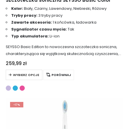
Kolor:
Biały, Czarny, Lawendowy, Niebieski, Różowy
Tryby pracy:
3 tryby pracy
Zawarte akcesoria:
1 końcówka, ładowarka
Sygnalizator czasu mycia:
Tak
Typ akumulatora:
Li-ion
SEYSSO Basic Edition to nowoczesna szczoteczka soniczna,
charakteryzująca się wyjątkową skutecznością czyszczenia,
najwyższą jakością wykonania oraz eleganckim wyglądem.
259,99
zł
Urządzenie posiada trzy różne tryby pracy, które znajdują
Ten
szerokie zastosowanie i oferują…
WYBIERZ OPCJE
PORÓWNAJ
produkt
ma
wiele
wariantów.
-17%
Opcje
można
wybrać
na