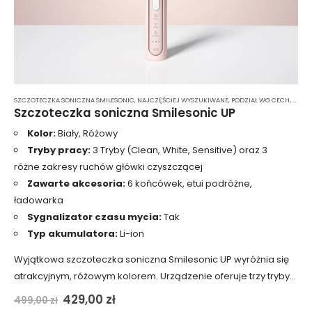
SZCZOTECZKA SONICZNA SMILESONIC
,
NAJCZĘŚCIEJ WYSZUKIWANE
,
PODZIAŁ WG CECH
,
PODZI
Szczoteczka soniczna Smilesonic UP
Kolor:
Biały, Różowy
Tryby pracy:
3 Tryby (Clean, White, Sensitive) oraz 3
różne zakresy ruchów główki czyszczącej
Zawarte akcesoria:
6 końcówek, etui podróżne,
ładowarka
Sygnalizator czasu mycia:
Tak
Typ akumulatora:
Li-ion
Wyjątkowa szczoteczka soniczna Smilesonic UP wyróżnia się
atrakcyjnym, różowym kolorem. Urządzenie oferuje trzy tryby
czyszczące oraz trzy zakresy ruchów główki czyszczącej, co
Pierwotna
Aktualna
429,00
zł
499,00
zł
cena
cena
daje łącznie dziewięć kombinacji mycia. Maksymalna