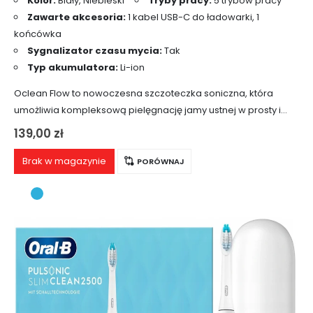
Kolor:
Biały, Niebieski
Tryby pracy:
5 trybów pracy
Zawarte akcesoria:
1 kabel USB-C do ładowarki, 1
końcówka
Sygnalizator czasu mycia:
Tak
Typ akumulatora:
Li-ion
Oclean Flow to nowoczesna szczoteczka soniczna, która
umożliwia kompleksową pielęgnację jamy ustnej w prosty i
skuteczny sposób. Dzięki pięciu trybom pracy, dostępnym za
139,00
zł
pomocą jednego przycisku, Oclean Flow jest doskonałym…
Ten
Brak w magazynie
PORÓWNAJ
produkt
ma
wiele
wariantów.
Opcje
można
wybrać
na
stronie