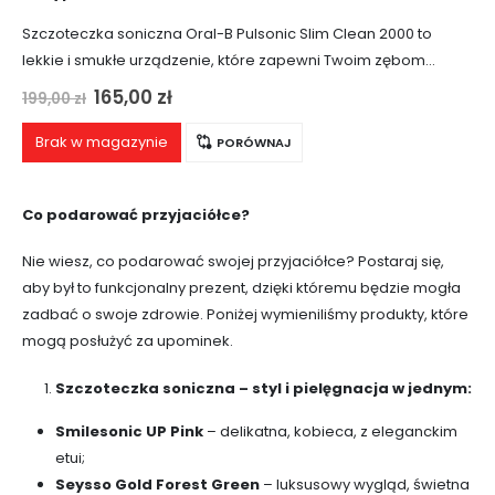
Szczoteczka soniczna Oral-B Pulsonic Slim Clean 2000 to
lekkie i smukłe urządzenie, które zapewni Twoim zębom
bielszy wygląd, a dziąsłom zdrowie. Dostępna w eleganckim,
Pierwotna
Aktualna
165,00
zł
199,00
zł
cena
cena
różowym kolorze, szczoteczka została wyposażona w…
wynosiła:
wynosi:
Brak w magazynie
PORÓWNAJ
199,00 zł.
165,00 zł.
Co podarować przyjaciółce?
Nie wiesz, co podarować swojej przyjaciółce? Postaraj się,
aby był to funkcjonalny prezent, dzięki któremu będzie mogła
zadbać o swoje zdrowie. Poniżej wymieniliśmy produkty, które
mogą posłużyć za upominek.
Szczoteczka soniczna – styl i pielęgnacja w jednym:
Smilesonic UP Pink
– delikatna, kobieca, z eleganckim
etui;
Seysso Gold Forest Green
– luksusowy wygląd, świetna