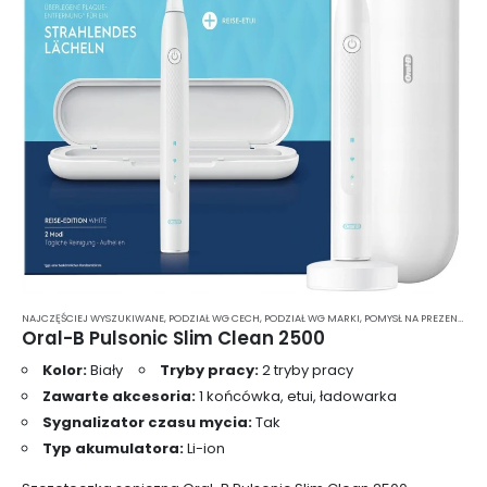
produktu
NAJCZĘŚCIEJ WYSZUKIWANE
,
PODZIAŁ WG CECH
,
PODZIAŁ WG MARKI
,
POMYSŁ NA PREZENT
,
PRE
Oral-B Pulsonic Slim Clean 2500
Kolor:
Biały
Tryby pracy:
2 tryby pracy
Zawarte akcesoria:
1 końcówka, etui, ładowarka
Sygnalizator czasu mycia:
Tak
Typ akumulatora:
Li-ion