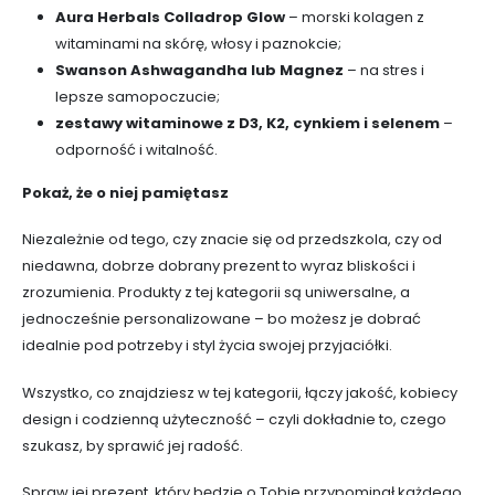
Aura Herbals Colladrop Glow
– morski kolagen z
witaminami na skórę, włosy i paznokcie;
Swanson Ashwagandha lub Magnez
– na stres i
lepsze samopoczucie;
zestawy witaminowe z D3, K2, cynkiem i selenem
–
odporność i witalność.
Pokaż, że o niej pamiętasz
Niezależnie od tego, czy znacie się od przedszkola, czy od
niedawna, dobrze dobrany prezent to wyraz bliskości i
zrozumienia. Produkty z tej kategorii są uniwersalne, a
jednocześnie personalizowane – bo możesz je dobrać
idealnie pod potrzeby i styl życia swojej przyjaciółki.
Wszystko, co znajdziesz w tej kategorii, łączy jakość, kobiecy
design i codzienną użyteczność – czyli dokładnie to, czego
szukasz, by sprawić jej radość.
Spraw jej prezent, który będzie o Tobie przypominał każdego