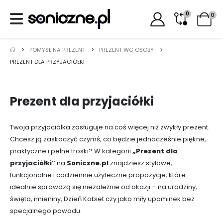
0
0
POMYSŁ NA PREZENT
PREZENT WG OSOBY
PREZENT DLA PRZYJACIÓŁKI
Prezent dla przyjaciółki
Twoja przyjaciółka zasługuje na coś więcej niż zwykły prezent.
Chcesz ją zaskoczyć czymś, co będzie jednocześnie piękne,
praktyczne i pełne troski? W kategorii
„Prezent dla
przyjaciółki”
na
Soniczne.pl
znajdziesz stylowe,
funkcjonalne i codziennie użyteczne propozycje, które
idealnie sprawdzą się niezależnie od okazji – na urodziny,
święta, imieniny, Dzień Kobiet czy jako miły upominek bez
specjalnego powodu.