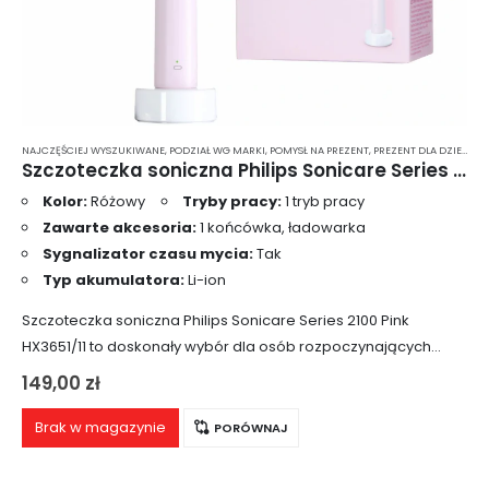
NAJCZĘŚCIEJ WYSZUKIWANE
,
PODZIAŁ WG MARKI
,
POMYSŁ NA PREZENT
,
PREZENT DLA DZIEWCZYNY
Szczoteczka soniczna Philips Sonicare Series 2100 Pink HX3651/11
Kolor:
Różowy
Tryby pracy:
1 tryb pracy
Zawarte akcesoria:
1 końcówka, ładowarka
Sygnalizator czasu mycia:
Tak
Typ akumulatora:
Li-ion
Szczoteczka soniczna Philips Sonicare Series 2100 Pink
HX3651/11 to doskonały wybór dla osób rozpoczynających
swoją przygodę z tego typu urządzeniami. Posiada
149,00
zł
podstawowe funkcje, takie jak jeden tryb mycia, czasomierz
oraz…
Brak w magazynie
PORÓWNAJ