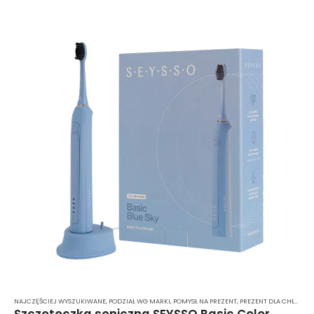
NAJCZĘŚCIEJ WYSZUKIWANE
,
PODZIAŁ WG MARKI
,
POMYSŁ NA PREZENT
,
PREZENT DLA CHŁOPAKA
Szczoteczka soniczna SEYSSO Basic Color