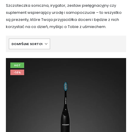
Szczoteczka soniczna, irygator, zestaw pielęgnacyjny czy
suplement wspierający urodę i samopoczucie – to wszystko
są prezenty, które Twoja przyjaciółka doceni i będzie z nich
korzystać na co dzień, myśląc o Tobie z uśmiechem.
HOT
-14%