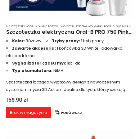
NAJCZĘŚCIEJ WYSZUKIWANE
,
PODZIAŁ WG CECH
,
PODZIAŁ WG MARKI
,
PODZIAŁ WG MARKI
,
POD
Szczoteczka elektryczna Oral-B PRO 750 Pink 3D White
Kolor:
Różowy
Tryby pracy:
1 tryb pracy
Zawarte akcesoria:
1 końcówka 3D White, ładowarka,
etui podrózne
Sygnalizator czasu mycia:
Tak
Typ akumulatora:
NiMH
Szczoteczka łącząca wyjątkowy design z nowoczesnym
systemem mycia 3D Action. Idealna dla tych, którzy szukają
uniwersalnego i dobrze wyposażonego zestawu w unikalnej
159,90
zł
kolorystyce.
Brak w magazynie
PORÓWNAJ