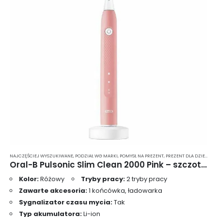
stronie
produktu
NAJCZĘŚCIEJ WYSZUKIWANE
,
PODZIAŁ WG MARKI
,
POMYSŁ NA PREZENT
,
PREZENT DLA DZIEWCZYNY
Oral-B Pulsonic Slim Clean 2000 Pink – szczoteczka soniczna do zębów
Kolor:
Różowy
Tryby pracy:
2 tryby pracy
Zawarte akcesoria:
1 końcówka, ładowarka
Sygnalizator czasu mycia:
Tak
Typ akumulatora:
Li-ion