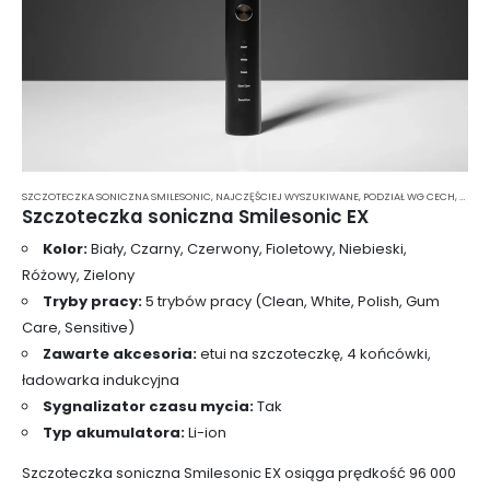
SZCZOTECZKA SONICZNA SMILESONIC
,
NAJCZĘŚCIEJ WYSZUKIWANE
,
PODZIAŁ WG CECH
,
PODZI
Szczoteczka soniczna Smilesonic EX
Kolor:
Biały, Czarny, Czerwony, Fioletowy, Niebieski,
Różowy, Zielony
Tryby pracy:
5 trybów pracy (Clean, White, Polish, Gum
Care, Sensitive)
Zawarte akcesoria:
etui na szczoteczkę, 4 końcówki,
ładowarka indukcyjna
Sygnalizator czasu mycia:
Tak
Typ akumulatora:
Li-ion
Szczoteczka soniczna Smilesonic EX osiąga prędkość 96 000