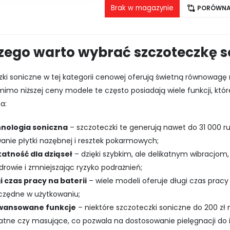
wynosiła:
wynosi:
Brak w magazynie
PORÓWNA
199,00 zł.
149,99 zł.
zego warto wybrać szczoteczkę so
zki soniczne w tej kategorii cenowej oferują świetną równowa
imo niższej ceny modele te często posiadają wiele funkcji, któ
a:
nologia soniczna
– szczoteczki te generują nawet do 31 000 r
anie płytki nazębnej i resztek pokarmowych;
katność dla dziąseł
– dzięki szybkim, ale delikatnym wibracjom,
zdrowie i zmniejszając ryzyko podrażnień;
i czas pracy na baterii
– wiele modeli oferuje długi czas prac
zczędne w użytkowaniu;
wansowane funkcje
– niektóre szczoteczki soniczne do 200 zł 
katne czy masujące, co pozwala na dostosowanie pielęgnacji do 