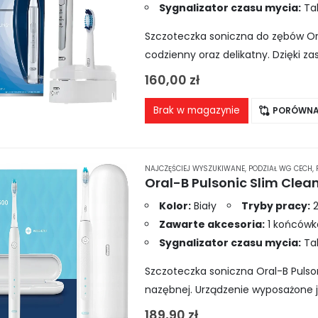
Sygnalizator czasu mycia:
Ta
Szczoteczka soniczna do zębów Ora
codzienny oraz delikatny. Dzięki z
biel zębów, a wbudowane czasomi
160,00
zł
Brak w magazynie
PORÓWNA
NAJCZĘŚCIEJ WYSZUKIWANE
,
PODZIAŁ WG CECH
,
Oral-B Pulsonic Slim Clea
Kolor:
Biały
Tryby pracy:
2
Zawarte akcesoria:
1 końcówka
Sygnalizator czasu mycia:
Ta
Szczoteczka soniczna Oral-B Pulson
nazębnej. Urządzenie wyposażone j
porusza się jego głowica, wynosi…
189,90
zł