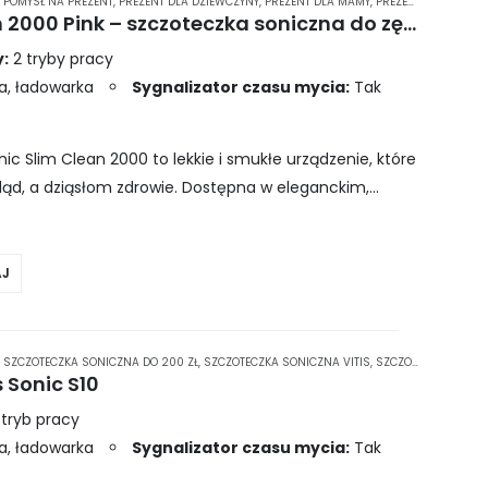
,
POMYSŁ NA PREZENT
,
PREZENT DLA DZIEWCZYNY
,
PREZENT DLA MAMY
,
PREZENT DLA PRZYJACIÓŁKI
Oral-B Pulsonic Slim Clean 2000 Pink – szczoteczka soniczna do zębów
:
2 tryby pracy
a, ładowarka
Sygnalizator czasu mycia:
Tak
ic Slim Clean 2000 to lekkie i smukłe urządzenie, które
ąd, a dziąsłom zdrowie. Dostępna w eleganckim,
tała wyposażona w…
J
,
SZCZOTECZKA SONICZNA DO 200 ZŁ
,
SZCZOTECZKA SONICZNA VITIS
,
SZCZOTECZKI DO ZĘBÓW
 Sonic S10
 tryb pracy
a, ładowarka
Sygnalizator czasu mycia:
Tak