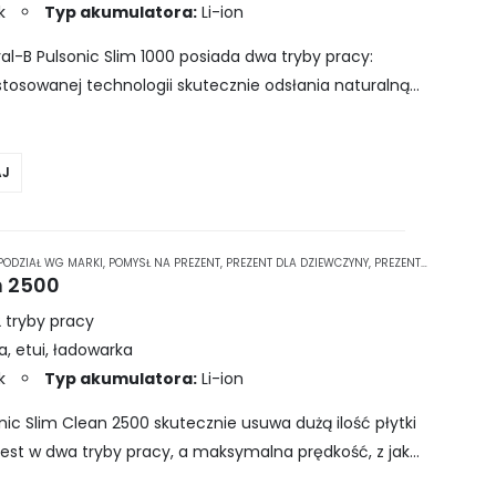
k
Typ akumulatora:
Li-ion
l-B Pulsonic Slim 1000 posiada dwa tryby pracy:
astosowanej technologii skutecznie odsłania naturalną
erze pomagają kontrolować czas szczotkowania,…
J
PODZIAŁ WG MARKI
,
POMYSŁ NA PREZENT
,
PREZENT DLA DZIEWCZYNY
,
PREZENT DLA MAMY
,
P
n 2500
 tryby pracy
, etui, ładowarka
k
Typ akumulatora:
Li-ion
ic Slim Clean 2500 skutecznie usuwa dużą ilość płytki
est w dwa tryby pracy, a maksymalna prędkość, z jaką