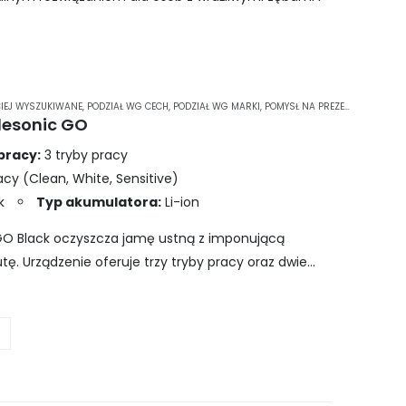
IEJ WYSZUKIWANE
,
PODZIAŁ WG CECH
,
PODZIAŁ WG MARKI
,
POMYSŁ NA PREZENT
,
PREZENT 
lesonic GO
pracy:
3 tryby pracy
acy (Clean, White, Sensitive)
k
Typ akumulatora:
Li-ion
GO Black oczyszcza jamę ustną z imponującą
ę. Urządzenie oferuje trzy tryby pracy oraz dwie
 zwiększa jego…
J