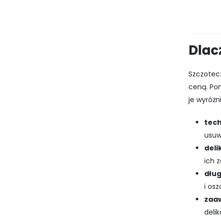
Dlac
Szczotec
ceną. Pom
je wyróżni
tech
usuw
deli
ich 
dług
i os
zaa
deli