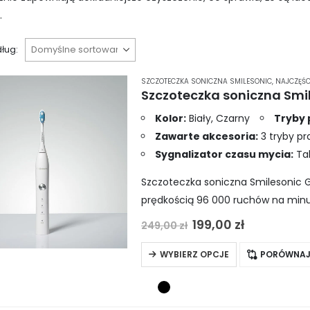
.
ług:
SZCZOTECZKA SONICZNA SMILESONIC
,
NAJCZĘŚC
Szczoteczka soniczna Smi
Kolor:
Biały, Czarny
Tryby 
Zawarte akcesoria:
3 tryby pr
Sygnalizator czasu mycia:
Ta
Szczoteczka soniczna Smilesonic 
prędkością 96 000 ruchów na minut
wymienne końcówki w zestawie, co
Pierwotna
Aktualna
199,00
zł
249,00
zł
cena
cena
wynosiła:
wynosi:
Ten
WYBIERZ OPCJE
PORÓWNA
249,00 zł.
199,00 zł.
produkt
ma
wiele