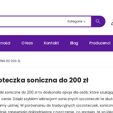
Kategorie
tności
O Nas
Kontakt
Blog
Producenci
NA DO 200 ZŁ
oteczka soniczna do 200 zł
ki soniczne do 200 zł to doskonała opcja dla osób, które szuk
 cenie. Dzięki szybkim wibracjom sonicznych szczoteczki te skut
amy ustnej. W porównaniu do tradycyjnych szczoteczek, soniczne 
nie zapewniają dokładniejsze czyszczenie, co sprawia, że są id