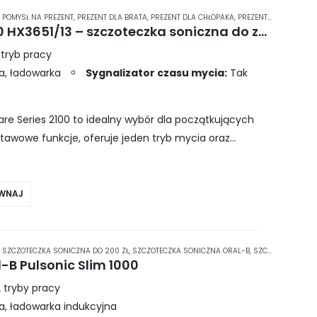
,
POMYSŁ NA PREZENT
,
PREZENT DLA BRATA
,
PREZENT DLA CHŁOPAKA
,
PREZENT DLA DZIEWCZYNY
Philips Sonicare Series 2100 HX3651/13 – szczoteczka soniczna do zębów
 tryb pracy
a, ładowarka
Sygnalizator czasu mycia:
Tak
are Series 2100 to idealny wybór dla początkujących
awowe funkcje, oferuje jeden tryb mycia oraz
ć odpowiedni czas szczotkowania. Dodatkowo, dzięki…
WNAJ
,
SZCZOTECZKA SONICZNA DO 200 ZŁ
,
SZCZOTECZKA SONICZNA ORAL-B
,
SZCZOTECZKI DO ZĘBÓW
-B Pulsonic Slim 1000
 tryby pracy
, ładowarka indukcyjna