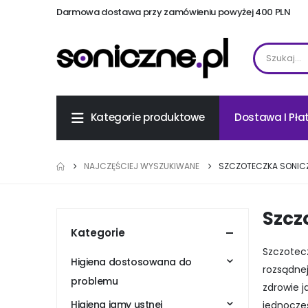
Darmowa dostawa przy zamówieniu powyżej 400 PLN
Dostawa I Pła
Kategorie produktowe
NAJCZĘŚCIEJ WYSZUKIWANE
SZCZOTECZKA SONICZ
Szcz
Kategorie
Szczotecz
Higiena dostosowana do
rozsądnej
problemu
zdrowie j
Higiena jamy ustnej
jednocześ