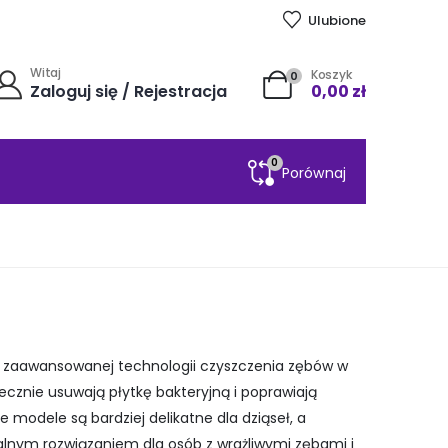
Ulubione
Witaj
Koszyk
0
Zaloguj się / Rejestracja
0,00
zł
0
Porównaj
ają zaawansowanej technologii czyszczenia zębów w
ecznie usuwają płytkę bakteryjną i poprawiają
modele są bardziej delikatne dla dziąseł, a
ealnym rozwiązaniem dla osób z wrażliwymi zębami i