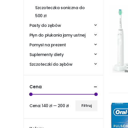
Szczoteczka soniczna do
500 zł
Pasty do zębów
Płyn do płukania jamy ustnej
Pomysł na prezent
Suplementy diety
Szczoteczki do zębów
Cena
Cena:
140 zł
—
200 zł
Filtruj
Cena
Cena
min
max