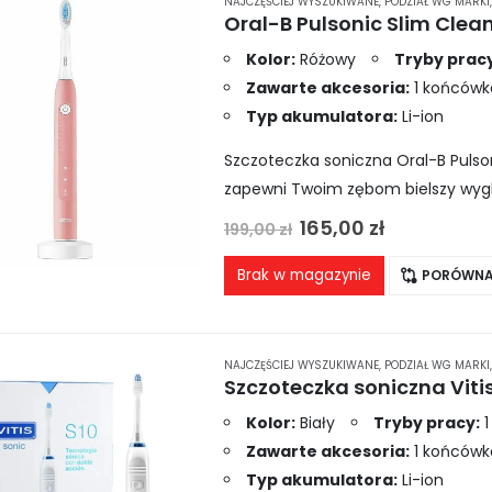
NAJCZĘŚCIEJ WYSZUKIWANE
,
PODZIAŁ WG MARKI
Kolor:
Różowy
Tryby pracy
Zawarte akcesoria:
1 końcówk
Typ akumulatora:
Li-ion
Szczoteczka soniczna Oral-B Pulson
zapewni Twoim zębom bielszy wygl
różowym kolorze, szczoteczka zos
Pierwotna
Aktualna
165,00
zł
199,00
zł
cena
cena
wynosiła:
wynosi:
Brak w magazynie
PORÓWNA
199,00 zł.
165,00 zł.
NAJCZĘŚCIEJ WYSZUKIWANE
,
PODZIAŁ WG MARKI
Szczoteczka soniczna Vitis
Kolor:
Biały
Tryby pracy:
1
Zawarte akcesoria:
1 końcówk
Typ akumulatora:
Li-ion