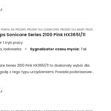
J
,
POMYSŁ NA PREZENT
,
PREZENT DLA DZIEWCZYNY
,
PREZENT DLA MAMY
,
PREZENT DLA PRZYJACIÓŁKI
ps Sonicare Series 2100 Pink HX3651/11
:
1 tryb pracy
a, ładowarka
Sygnalizator czasu mycia:
Tak
re Series 2100 Pink HX3651/11 to doskonały wybór dla
godę z tego typu urządzeniami. Posiada podstawowe
, czasomierz oraz…
J