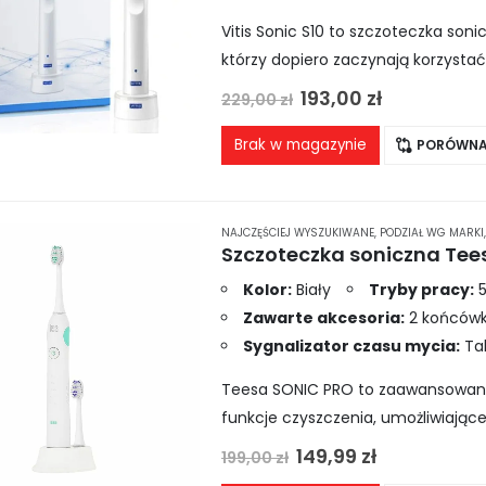
Vitis Sonic S10 to szczoteczka son
którzy dopiero zaczynają korzysta
obsłudze urządzenia do codziennej
Pierwotna
Aktualna
193,00
zł
229,00
zł
cena
cena
wynosiła:
wynosi:
Brak w magazynie
PORÓWNA
229,00 zł.
193,00 zł.
NAJCZĘŚCIEJ WYSZUKIWANE
,
PODZIAŁ WG MARKI
Szczoteczka soniczna Tee
Kolor:
Biały
Tryby pracy:
5
Zawarte akcesoria:
2 końcówki
Sygnalizator czasu mycia:
Ta
Teesa SONIC PRO to zaawansowan
funkcje czyszczenia, umożliwiają
potrzeb. Urządzenie oferuje aż 5 tr
Pierwotna
Aktualna
149,99
zł
199,00
zł
cena
cena
delikatne mycie wrażliwych…