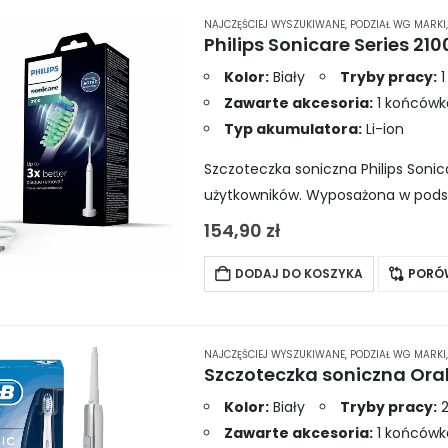
wariantów.
NAJCZĘŚCIEJ WYSZUKIWANE
,
PODZIAŁ WG MARKI
Opcje
można
Kolor:
Biały
Tryby pracy:
1
wybrać
Zawarte akcesoria:
1 końcówk
na
Typ akumulatora:
Li-ion
stronie
Szczoteczka soniczna Philips Sonic
produktu
użytkowników. Wyposażona w podst
czasomierz, który pomaga utrzyma
154,90
zł
DODAJ DO KOSZYKA
PORÓ
NAJCZĘŚCIEJ WYSZUKIWANE
,
PODZIAŁ WG MARKI
Szczoteczka soniczna Oral
Kolor:
Biały
Tryby pracy:
2
Zawarte akcesoria:
1 końcówka