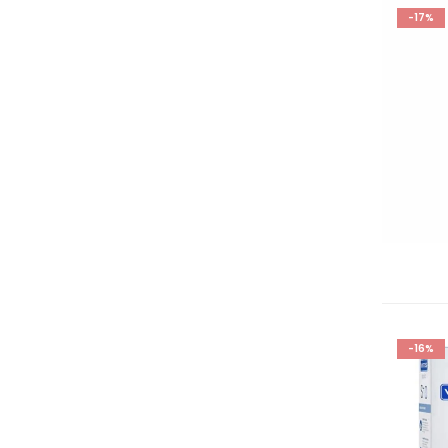
-17%
-16%