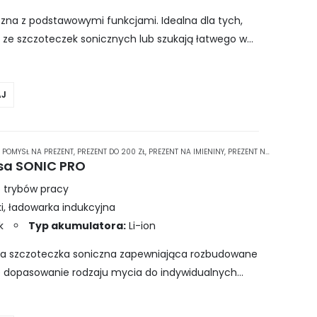
iczna z podstawowymi funkcjami. Idealna dla tych,
ć ze szczoteczek sonicznych lub szukają łatwego w
 higieny jamy ustnej….
J
,
POMYSŁ NA PREZENT
,
PREZENT DO 200 ZŁ
,
PREZENT NA IMIENINY
,
PREZENT NA MIKOŁAJKI
,
P
sa SONIC PRO
 trybów pracy
, ładowarka indukcyjna
k
Typ akumulatora:
Li-ion
a szczoteczka soniczna zapewniająca rozbudowane
ce dopasowanie rodzaju mycia do indywidualnych
ybów pracy: tradycyjne czyszczenie, wybielanie,