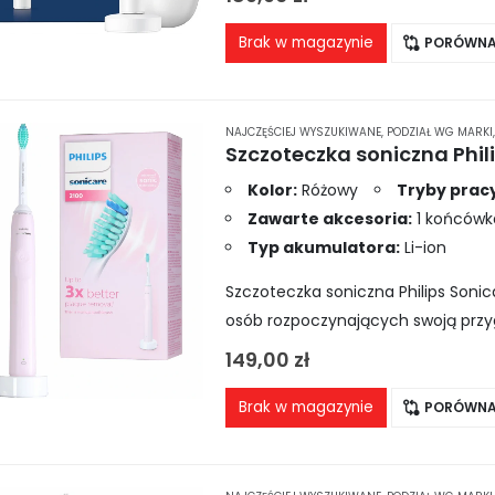
Brak w magazynie
PORÓWNA
NAJCZĘŚCIEJ WYSZUKIWANE
,
PODZIAŁ WG MARKI
Szczoteczka soniczna Phili
Kolor:
Różowy
Tryby pracy
Zawarte akcesoria:
1 końcówk
Typ akumulatora:
Li-ion
Szczoteczka soniczna Philips Sonica
osób rozpoczynających swoją przy
funkcje, takie jak jeden tryb mycia
149,00
zł
Brak w magazynie
PORÓWNA