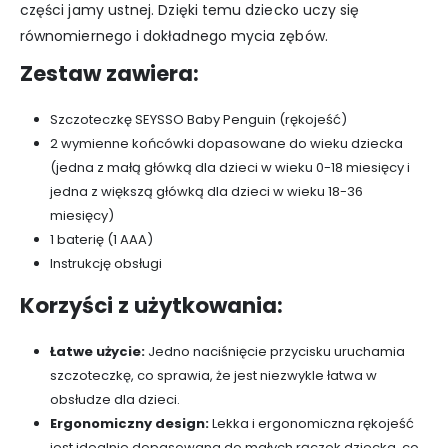
części jamy ustnej. Dzięki temu dziecko uczy się
równomiernego i dokładnego mycia zębów.
Zestaw zawiera:
Szczoteczkę SEYSSO Baby Penguin (rękojeść)
2 wymienne końcówki dopasowane do wieku dziecka
(jedna z małą główką dla dzieci w wieku 0-18 miesięcy i
jedna z większą główką dla dzieci w wieku 18-36
miesięcy)
1 baterię (1 AAA)
Instrukcję obsługi
Korzyści z użytkowania:
Łatwe użycie:
Jedno naciśnięcie przycisku uruchamia
szczoteczkę, co sprawia, że jest niezwykle łatwa w
obsłudze dla dzieci.
Ergonomiczny design:
Lekka i ergonomiczna rękojeść
jest idealnie dopasowana do małych rączek dziecka, co