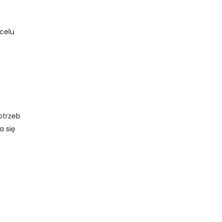
celu
otrzeb
a się