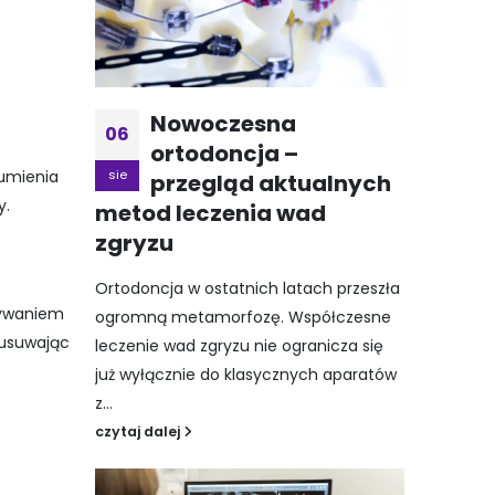
Nowoczesna
06
ortodoncja –
sie
rumienia
przegląd aktualnych
y.
metod leczenia wad
zgryzu
Ortodoncja w ostatnich latach przeszła
żywaniem
ogromną metamorfozę. Współczesne
 usuwając
leczenie wad zgryzu nie ogranicza się
już wyłącznie do klasycznych aparatów
z...
czytaj dalej