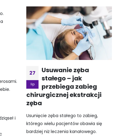
o.
na
Usuwanie zęba
27
stałego – jak
erosami.
lip
przebiega zabieg
ebie.
chirurgicznej ekstrakcji
zęba
Usunięcie zęba stałego to zabieg,
iąseł i
którego wielu pacjentów obawia się
bardziej niż leczenia kanałowego.
c