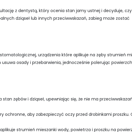
tację z dentystą, który ocenia stan jamy ustnej i decyduje, czy
palnych dziąseł lub innych przeciwwskazań, zabieg może zostać
tomatologicznej, urządzenia które aplikuje na zęby strumień m
n usuwa osady i przebarwienia, jednocześnie polerując powierzc
 stan zębów i dziąseł, upewniając się, że nie ma przeciwwskaza
ry ochronne, aby zabezpieczyć oczy przed drobinkami proszku. 
plikuje strumień mieszanki wody, powietrza i proszku na powier