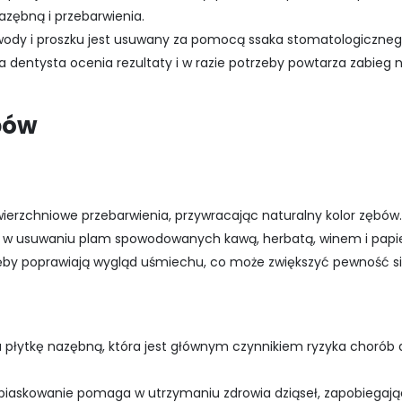
azębną i przebarwienia.
wody i proszku jest usuwany za pomocą ssaka stomatologiczneg
 dentysta ocenia rezultaty i w razie potrzeby powtarza zabieg 
bów
erzchniowe przebarwienia, przywracając naturalny kolor zębów.
y w usuwaniu plam spowodowanych kawą, herbatą, winem i papi
zęby poprawiają wygląd uśmiechu, co może zwiększyć pewność si
płytkę nazębną, która jest głównym czynnikiem ryzyka chorób dz
piaskowanie pomaga w utrzymaniu zdrowia dziąseł, zapobiegają