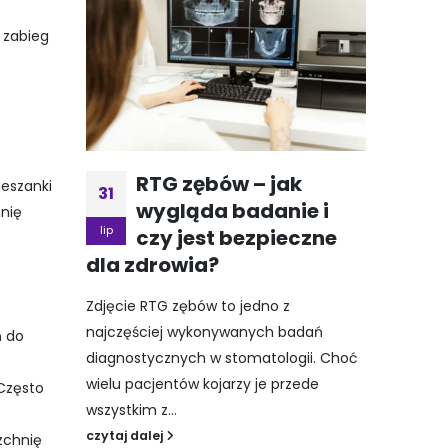
 zabieg
RTG zębów – jak
ieszanki
31
wygląda badanie i
hnię
lip
czy jest bezpieczne
dla zdrowia?
Zdjęcie RTG zębów to jedno z
najczęściej wykonywanych badań
ń do
diagnostycznych w stomatologii. Choć
wielu pacjentów kojarzy je przede
Często
wszystkim z...
czytaj dalej
zchnię