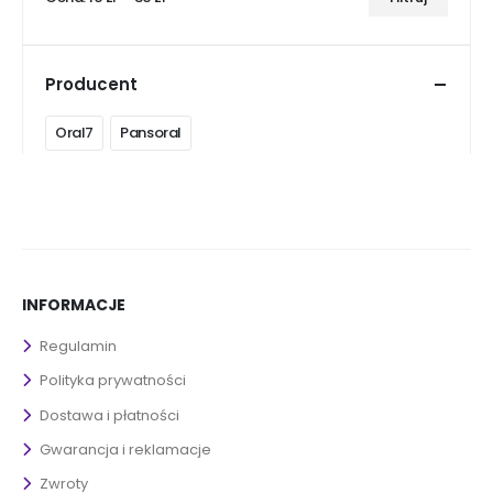
Cena
Cena
min
max
Producent
Oral7
Pansoral
INFORMACJE
Regulamin
Polityka prywatności
Dostawa i płatności
Gwarancja i reklamacje
Zwroty