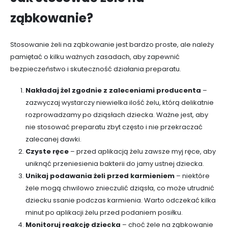
ząbkowanie?
Stosowanie żeli na ząbkowanie jest bardzo proste, ale należy
pamiętać o kilku ważnych zasadach, aby zapewnić
bezpieczeństwo i skuteczność działania preparatu.
Nakładaj żel zgodnie z zaleceniami producenta
–
zazwyczaj wystarczy niewielka ilość żelu, którą delikatnie
rozprowadzamy po dziąsłach dziecka. Ważne jest, aby
nie stosować preparatu zbyt często i nie przekraczać
zalecanej dawki.
Czyste ręce
– przed aplikacją żelu zawsze myj ręce, aby
uniknąć przeniesienia bakterii do jamy ustnej dziecka.
Unikaj podawania żeli przed karmieniem
– niektóre
żele mogą chwilowo znieczulić dziąsła, co może utrudnić
dziecku ssanie podczas karmienia. Warto odczekać kilka
minut po aplikacji żelu przed podaniem posiłku.
Monitoruj reakcję dziecka
– choć żele na ząbkowanie