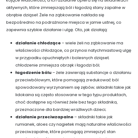
kojące właściwości, a ich działanie opiera się na składnikach
aktywnych, które zmniejszają ból i łagodzą stany zapalne w
obrębie dziąseł. Żele na ząbkowanie nakłada się
bezpośrednio na podrażnione miejsca w jamie ustnej, co
zapewnia szybkie działanie i ulgę. Oto, jak działają:
działanie chłodzące
– wiele żeli na ząbkowanie ma
właściwości chłodzące, co przynosi natychmiastową ulgę
w przypadku opuchniętych i bolesnych dziąseł;
chłodzenie zmniejsza obrzęk i łagodzi ból;
łagodzenie bólu
– żele zawierają substancje o działaniu
przeciwbólowym, które pomagają zredukować ból
spowodowany wyrzynaniem się zębów; składniki takie jak
lidokaina są często stosowane w tego typu produktach,
choć dostępne są również żele bez tego składnika,
przeznaczone dla bardziej wrażliwych dzieci;
działanie przeciwzapalne
– składniki takie jak
rumianek, aloes czy nagietek mają naturalne właściwości
przeciwzapalne, które pomagają zmniejszyć stan