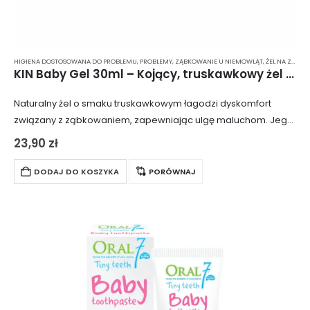
HIGIENA DOSTOSOWANA DO PROBLEMU
,
PROBLEMY
,
ZĄBKOWANIE U NIEMOWLĄT
,
ŻEL NA ZĄBKOWANIE
KIN Baby Gel 30ml – Kojący, truskawkowy żel dla niemowląt na dolegliwości związane z ząbkowaniem
Naturalny żel o smaku truskawkowym łagodzi dyskomfort
związany z ząbkowaniem, zapewniając ulgę maluchom. Jego
składniki aktywne, takie jak rumianek, szałwia oraz
23,90
zł
prowitaminy B5, działają przeciwzapalnie i przyspieszają
regenerację podrażnionych dziąseł….
DODAJ DO KOSZYKA
PORÓWNAJ