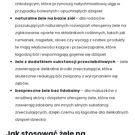
chłodzącym, które przynoszą natychmiastową ulgę w
przypadku bolesnych i opuchniętych dziąseł;
naturalne żele na bazie ziół
– dla rodziców
poszukujących naturalnych rozwiązań oferujemy żele na
ząbkowanie oparte na składnikach roślinnych, takich jak
rumianek, nagietek, aloes czy wyciąg z szałwii; produkty
te mają właściwości kojące i przeciwzapalne, które
łagodzą ból i wspomagają gojenie się dziąseł;
żele z dodatkiem substancji przeciwbólowych
– żele
zawierające delikatne środki znieczulające, które
skutecznie redukują ból związany z wyrzynaniem się
zębów;
bezpieczne żele bez lidokainy
– dla maluszków z
wrażliwą skórą i dziąsłami oferujemy żele, które nie
zawierają lidokainy ani innych silnych substancji
znieczulających, dzięki czemu są łagodne dla delikatnych
dziąseł dziecka.
Jak stosować żele na