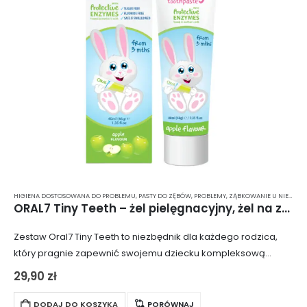
HIGIENA DOSTOSOWANA DO PROBLEMU
,
PASTY DO ZĘBÓW
,
PROBLEMY
,
ZĄBKOWANIE U NIEMOWLĄT
ORAL7 Tiny Teeth – żel pielęgnacyjny, żel na ząbkowanie + silikonowa szczoteczka 48 ml
Zestaw Oral7 Tiny Teeth to niezbędnik dla każdego rodzica,
który pragnie zapewnić swojemu dziecku kompleksową
ochronę przed pleśniawkami i chorobami błon śluzowych. Żel
29,90
zł
pielęgnacyjny zawiera naturalne enzymy, podobne do tych…
DODAJ DO KOSZYKA
PORÓWNAJ