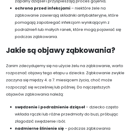
zapalny dziąseł i przyspieszają proces gojenia;
ochrona przed infekcjami
– niektóre żele na
ząbkowanie zawierają składniki antybakteryjne, które
pomagają zapobiegać infekcjom wynikającym z
podrażnień lub małych ranek, które mogą pojawiać się
podczas ząbkowania.
Jakie są objawy ząbkowania?
Zanim zdecydujemy się na użycie żelu na ząbkowanie, warto
rozpoznać objawy tego etapu u dziecka. Ząbkowanie zwykle
zaczyna się między 4. a 7. miesiącem życia, choć może
rozpocząć się wcześniej lub później. Do najczęstszych
objawów ząbkowania należą:
swędzenie i podrażnienie dziąseł
– dziecko często
wkłada rączki lub różne przedmioty do buzi, próbując
złagodzić swędzenie i ból;
nadmierne ślinienie się
– podczas ząbkowania