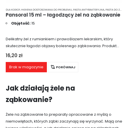
DLA KOGO?
,
HIGIENA DOSTOSOWANA DO PROBLEMU
,
PASTA ANTYBAKTERYJNA
,
PASTA DO ZĘBÓW DLA 2-LATKA
Pansoral 15 ml – łagodzący żel na ząbkowanie
Objętość:
15
Delikatny żel z rumiankiem i prawoślazem lekarskim, który
skutecznie łagodzi objawy bolesnego ząbkowania. Produkt
można stosować tak często, jak jest to potrzebne. Po
16,20
zł
delikatnym wmasowaniu w podrażnione dziąsło, żel przynosi…
Brak w magazynie
PORÓWNAJ
Jak działają żele na
ząbkowanie?
Żele na ząbkowanie to preparaty opracowane z myślą o
niemowlętach, których ząbki zaczynają się wyrzynać. Mają one