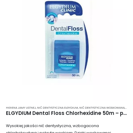
HIGIENA JAMY USTNEJ
,
NIĆ DENTYSTYCZNA ELGYDIUM
,
NIĆ DENTYSTYCZNA WOSKOWANA
,
NIĆ 
ELGYDIUM Dental Floss Chlorhexidine 50m – pozbawiona mięty nić dentystyczna z chlorheksydyną
Wysokiej jakości nić dentystyczna, wzbogacona
chlorheksydyną i pokryta woskiem. Dzięki woskowanej