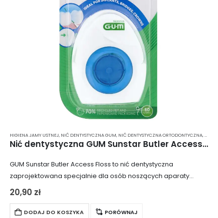
HIGIENA JAMY USTNEJ
,
NIĆ DENTYSTYCZNA GUM
,
NIĆ DENTYSTYCZNA ORTODONTYCZNA
,
NIĆ D
Nić dentystyczna GUM Sunstar Butler Access Floss
GUM Sunstar Butler Access Floss to nić dentystyczna
zaprojektowana specjalnie dla osób noszących aparaty
ortodontyczne, mostki, implanty i korony. Jej unikalna
20,90
zł
konstrukcja zapewnia skuteczne i delikatne czyszczenie
trudnodostępnych miejsc, gwarantując…
DODAJ DO KOSZYKA
PORÓWNAJ