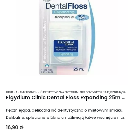
HIGIENA JAMY USTNEJ
,
NIĆ DENTYSTYCZNA ELGYDIUM
,
NIĆ DENTYSTYCZNA PĘCZNIEJĄCA
,
NIĆ 
Elgydium Clinic Dental Floss Expanding 25m – pęczniejąca, miętowa nić dentystyczna
Pęczniejąca, delikatna nić dentystyczna o miętowym smaku.
Delikatne, splecione włókna umożliwiają łatwe wsunięcie nici
między zęby, ponieważ pęcznieje ona dopiero podczas
16,90
zł
nitkowania. Nić nie podrażnia dziąseł, co czyni ją idealną…