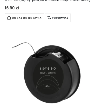
powierzchni, nitkowanie przestrzeni międzyzębowych jest
16,90
zł
delikatne i wygodne, minimalizując ryzyko podrażnień dziąseł
spowodowanych zbyt dużym naciskiem. Chlorheksydyna
DODAJ DO KOSZYKA
PORÓWNAJ
obecna w…