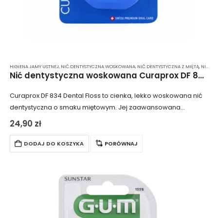
HIGIENA JAMY USTNEJ
,
NIĆ DENTYSTYCZNA WOSKOWANA
,
NIĆ DENTYSTYCZNA Z MIĘTĄ
,
NICI DENTYSTYCZNE
Nić dentystyczna woskowana Curaprox DF 834 Dental Floss 50m
Curaprox DF 834 Dental Floss to cienka, lekko woskowana nić
dentystyczna o smaku miętowym. Jej zaawansowana
konstrukcja sprawia, że produkt nie strzępi się ani nie
24,90
zł
rozwarstwia, co zapewnia najwyższy komfort…
DODAJ DO KOSZYKA
PORÓWNAJ