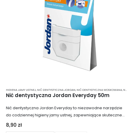
HIGIENA JAMY USTNEJ
,
NIĆ DENTYSTYCZNA JORDAN
,
NIĆ DENTYSTYCZNA WOSKOWANA
,
NIĆ DENTYSTYCZNA Z MIĘTĄ
Nić dentystyczna Jordan Everyday 50m
Nić dentystyczna Jordan Everyday to niezawodne narzędzie
do codziennej higieny jamy ustnej, zapewniające skuteczne
usuwanie płytki nazębnej i resztek jedzenia z trudno
8,90
zł
dostępnych przestrzeni międzyzębowych. Dzięki swojej