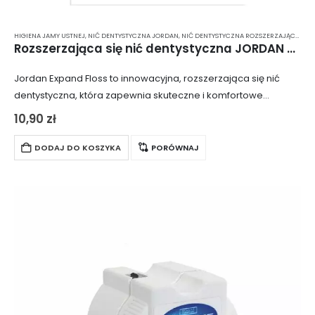
HIGIENA JAMY USTNEJ
,
NIĆ DENTYSTYCZNA JORDAN
,
NIĆ DENTYSTYCZNA ROZSZERZAJĄCA SIĘ
,
Rozszerzająca się nić dentystyczna JORDAN Expand Floss
Jordan Expand Floss to innowacyjna, rozszerzająca się nić
dentystyczna, która zapewnia skuteczne i komfortowe
czyszczenie przestrzeni międzyzębowych. Dzięki swojej
10,90
zł
unikalnej właściwości rozszerzania się pod wpływem kontaktu
ze śliną, nić ta…
DODAJ DO KOSZYKA
PORÓWNAJ