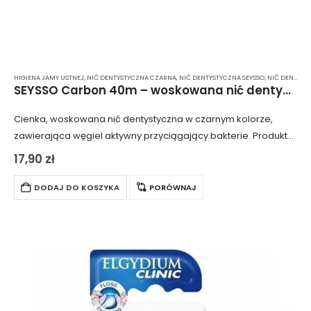
HIGIENA JAMY USTNEJ
,
NIĆ DENTYSTYCZNA CZARNA
,
NIĆ DENTYSTYCZNA SEYSSO
,
NIĆ DENTYSTYCZNA WOSKOWANA
SEYSSO Carbon 40m – woskowana nić dentystyczna z aktywnym węglem i miętą
Cienka, woskowana nić dentystyczna w czarnym kolorze,
zawierająca węgiel aktywny przyciągający bakterie. Produkt
jest w pełni bezpieczny dla dziąseł i szkliwa, usuwając
17,90
zł
zauważalnie więcej zanieczyszczeń niż standardowe nici
dentystyczne. Czarny…
DODAJ DO KOSZYKA
PORÓWNAJ