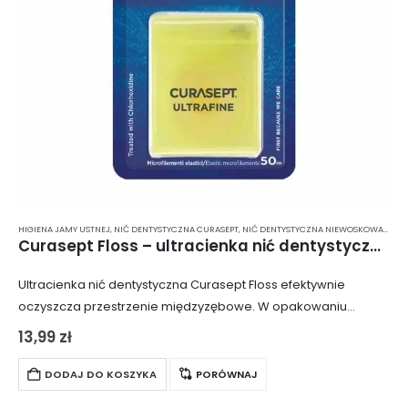
HIGIENA JAMY USTNEJ
,
NIĆ DENTYSTYCZNA CURASEPT
,
NIĆ DENTYSTYCZNA NIEWOSKOWANA
,
N
Curasept Floss – ultracienka nić dentystyczna 50 m
Ultracienka nić dentystyczna Curasept Floss efektywnie
oczyszcza przestrzenie międzyzębowe. W opakowaniu
znajduje się 50 metrów nici, która jest nasączona
13,99
zł
chlorheksydyną, substancją o właściwościach
antybakteryjnych.
DODAJ DO KOSZYKA
PORÓWNAJ