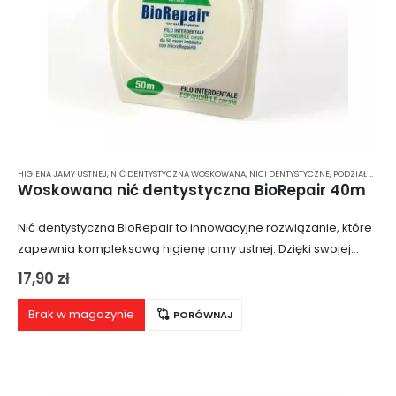
HIGIENA JAMY USTNEJ
,
NIĆ DENTYSTYCZNA WOSKOWANA
,
NICI DENTYSTYCZNE
,
PODZIAŁ WG RODZAJU
Woskowana nić dentystyczna BioRepair 40m
Nić dentystyczna BioRepair to innowacyjne rozwiązanie, które
zapewnia kompleksową higienę jamy ustnej. Dzięki swojej
woskowanej powierzchni oraz unikalnym właściwościom, nić
17,90
zł
ta skutecznie usuwa płytkę nazębną i resztki jedzenia z
trudno…
Brak w magazynie
PORÓWNAJ