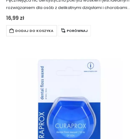
Pęczniejąca nić dentystyczna pokryta woskiem jest idealnym
rozwiązaniem dla osób z delikatnymi dziąsłami i chorobami
przyzębia. Jej specjalna konstrukcja i właściwości sprawiają,
16,99
zł
że jest zarówno delikatna, jak i skuteczna w…
DODAJ DO KOSZYKA
PORÓWNAJ