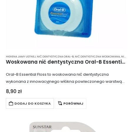
HIGIENA JAMY USTNEJ
,
NIĆ DENTYSTYCZNA ORAL-B
,
NIĆ DENTYSTYCZNA WOSKOWANA
,
NIĆ DENTYSTYCZNA Z MIĘTĄ
Woskowana nić dentystyczna Oral-B Essential Floss
Oral-B Essential Floss to woskowana nić dentystyczna
wykonana z innowacyjnego włókna powleczonego warstwą
polimeru, która zapewnia efektywne i delikatne usuwanie
8,90
zł
płytki nazębnej. Dzięki swojej konstrukcji, nić jest odporna na
strzępienie…
DODAJ DO KOSZYKA
PORÓWNAJ