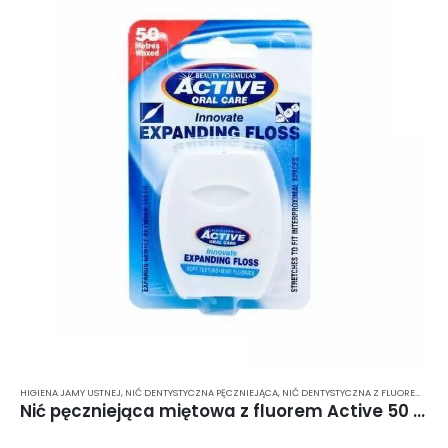
HIGIENA JAMY USTNEJ
,
NIĆ DENTYSTYCZNA PĘCZNIEJĄCA
,
NIĆ DENTYSTYCZNA Z FLUOREM
,
NIĆ
Nić pęczniejąca miętowa z fluorem Active 50 m