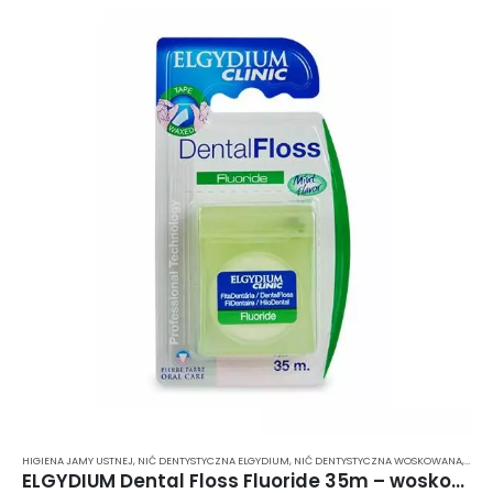
HIGIENA JAMY USTNEJ
,
NIĆ DENTYSTYCZNA ELGYDIUM
,
NIĆ DENTYSTYCZNA WOSKOWANA
,
NIĆ 
ELGYDIUM Dental Floss Fluoride 35m – woskowana nić dentystyczna, nasączona fluorem