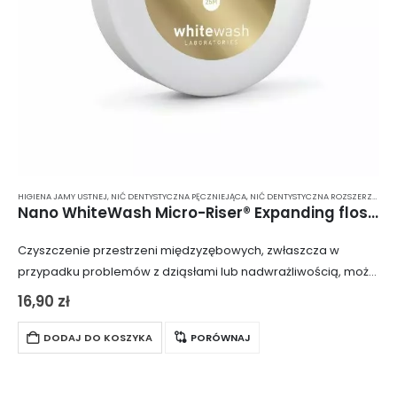
HIGIENA JAMY USTNEJ
,
NIĆ DENTYSTYCZNA PĘCZNIEJĄCA
,
NIĆ DENTYSTYCZNA ROZSZERZAJĄCA SIĘ
Nano WhiteWash Micro-Riser® Expanding floss – Rozszerzająca się nić dentystyczna z nanohydroksyapatytem
Czyszczenie przestrzeni międzyzębowych, zwłaszcza w
przypadku problemów z dziąsłami lub nadwrażliwością, może
być trudnym zadaniem, które często przynosi więcej szkody
16,90
zł
niż pożytku. Niskiej jakości materiały mogą kaleczyć zęby i
dziąsła…
DODAJ DO KOSZYKA
PORÓWNAJ