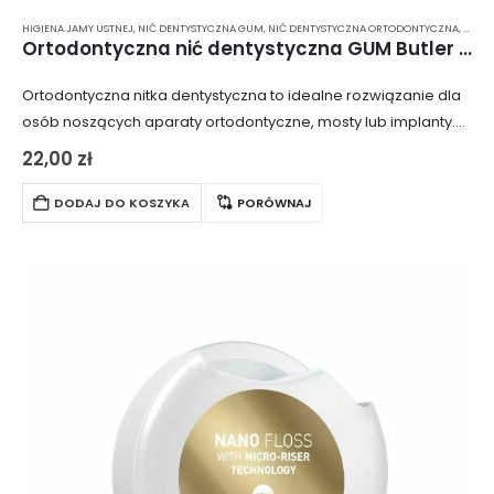
HIGIENA JAMY USTNEJ
,
NIĆ DENTYSTYCZNA GUM
,
NIĆ DENTYSTYCZNA ORTODONTYCZNA
,
NICI 
Ortodontyczna nić dentystyczna GUM Butler OrthoFloss 3220 (50 szt.)
Ortodontyczna nitka dentystyczna to idealne rozwiązanie dla
osób noszących aparaty ortodontyczne, mosty lub implanty.
Dzięki specjalnej konstrukcji, umożliwia dokładne czyszczenie
22,00
zł
trudno dostępnych miejsc, pomagając utrzymać higienę jamy
ustnej na wysokim…
DODAJ DO KOSZYKA
PORÓWNAJ