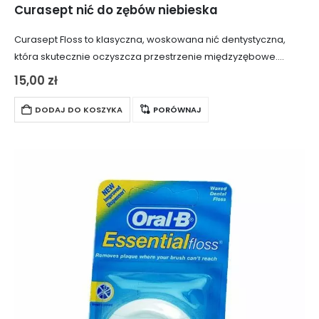
Curasept nić do zębów niebieska
Curasept Floss to klasyczna, woskowana nić dentystyczna,
która skutecznie oczyszcza przestrzenie międzyzębowe.
Opakowanie zawiera 50 metrów nici nasączonej
15,00
zł
chlorheksydyną, substancją o działaniu antybakteryjnym,
zapewniającą skuteczną ochronę przed bakteriami i płytką…
DODAJ DO KOSZYKA
PORÓWNAJ