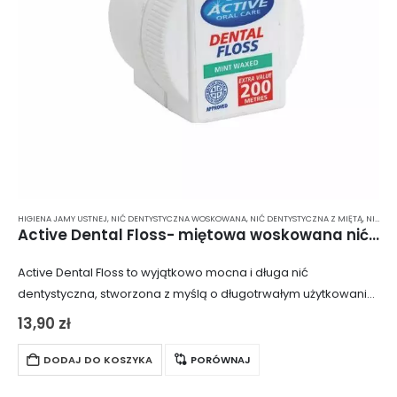
HIGIENA JAMY USTNEJ
,
NIĆ DENTYSTYCZNA WOSKOWANA
,
NIĆ DENTYSTYCZNA Z MIĘTĄ
,
NICI DENTYSTYCZNE
Active Dental Floss- miętowa woskowana nić dentystyczna
Active Dental Floss to wyjątkowo mocna i długa nić
dentystyczna, stworzona z myślą o długotrwałym użytkowaniu.
Pokryta woskiem, idealnie mieści się w przestrzeniach
13,90
zł
międzyzębowych, umożliwiając bezpieczne i skuteczne
czyszczenie bez…
DODAJ DO KOSZYKA
PORÓWNAJ