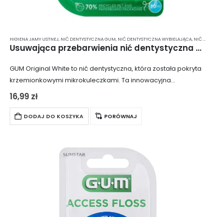
HIGIENA JAMY USTNEJ
,
NIĆ DENTYSTYCZNA GUM
,
NIĆ DENTYSTYCZNA WYBIELAJĄCA
,
NIĆ DENTYSTYCZNA Z FLUOREM
Usuwająca przebarwienia nić dentystyczna GUM Original White 2040 (30m)
GUM Original White to nić dentystyczna, która została pokryta
krzemionkowymi mikrokuleczkami. Ta innowacyjna
technologia zapewnia dokładne czyszczenie przestrzeni
16,99
zł
międzyzębowych, eliminując płytkę bakteryjną i resztki
jedzenia. Dodatek fluorku sodu odkwasza jamę…
DODAJ DO KOSZYKA
PORÓWNAJ