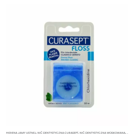
HIGIENA JAMY USTNEJ
,
NIĆ DENTYSTYCZNA CURASEPT
,
NIĆ DENTYSTYCZNA WOSKOWANA
,
NIĆ 