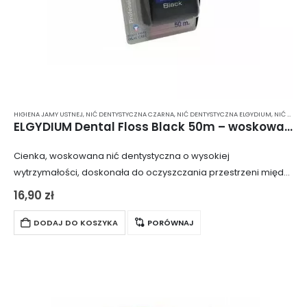
HIGIENA JAMY USTNEJ
,
NIĆ DENTYSTYCZNA CZARNA
,
NIĆ DENTYSTYCZNA ELGYDIUM
,
NIĆ DENTYSTYCZNA WOSKOWANA
ELGYDIUM Dental Floss Black 50m – woskowana, czarna nić dentystyczna bez mentolu
Cienka, woskowana nić dentystyczna o wysokiej
wytrzymałości, doskonała do oczyszczania przestrzeni między
najbardziej stłoczonymi zębami. Dzięki cienkiej strukturze i
16,90
zł
woskowanej powierzchni, nić łatwo przesuwa się między
zębami, skutecznie usuwając osad…
DODAJ DO KOSZYKA
PORÓWNAJ