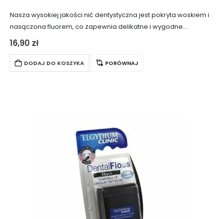
Nasza wysokiej jakości nić dentystyczna jest pokryta woskiem i
nasączona fluorem, co zapewnia delikatne i wygodne
oczyszczenie przestrzeni międzyzębowych bez ryzyka
16,90
zł
podrażnienia dziąseł. Wosk pozwala na łatwe wsunięcie nici
między…
DODAJ DO KOSZYKA
PORÓWNAJ