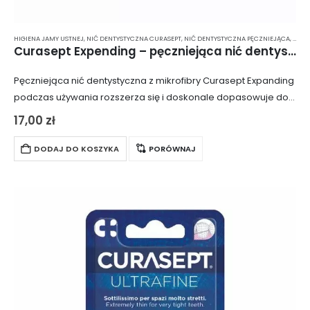
HIGIENA JAMY USTNEJ
,
NIĆ DENTYSTYCZNA CURASEPT
,
NIĆ DENTYSTYCZNA PĘCZNIEJĄCA
,
NIĆ 
Curasept Expending – pęczniejąca nić dentystyczna z mikrofibry 30 m
Pęczniejąca nić dentystyczna z mikrofibry Curasept Expanding
podczas używania rozszerza się i doskonale dopasowuje do
przestrzeni międzyzębowych. W opakowaniu znajduje się 30
17,00
zł
metrów nici nasączonej chlorheksydyną.
DODAJ DO KOSZYKA
PORÓWNAJ