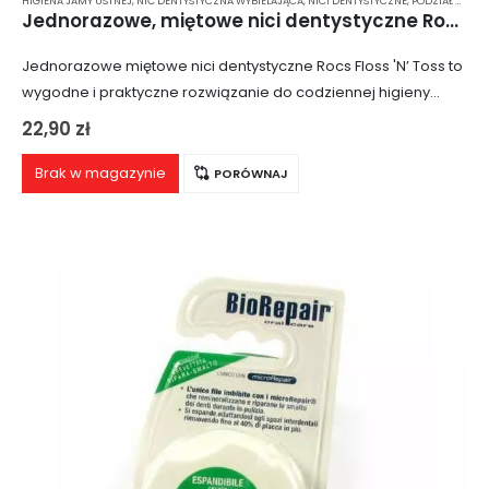
HIGIENA JAMY USTNEJ
,
NIĆ DENTYSTYCZNA WYBIELAJĄCA
,
NICI DENTYSTYCZNE
,
PODZIAŁ WG RODZAJU
Jednorazowe, miętowe nici dentystyczne Rocs Floss`N`Toss 40 szt.
Jednorazowe miętowe nici dentystyczne Rocs Floss 'N’ Toss to
wygodne i praktyczne rozwiązanie do codziennej higieny
jamy ustnej. Zestaw zawiera 40 sztuk jednorazowych nici
22,90
zł
dentystycznych, które są idealne do użytku…
Brak w magazynie
PORÓWNAJ