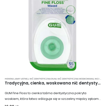
HIGIENA JAMY USTNEJ
,
NIĆ DENTYSTYCZNA GUM
,
NIĆ DENTYSTYCZNA WOSKOWANA
,
NICI DENTYSTYCZNE
Tradycyjna, cienka, woskowana nić dentystyczna GUM Fine Floss 1555 (55m)
GUM Fine Floss to cienka taśma dentystyczna pokryta
woskiem, która łatwo wślizguje się w szczeliny między zębami.
Produkt jest idealny dla osób posiadających wąskie