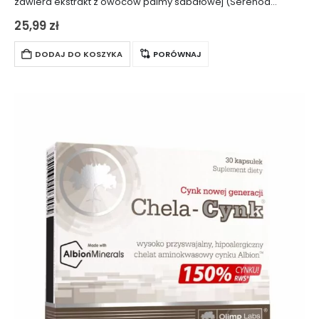
zawiera ekstrakt z owoców palmy sabałowej (Serenoa
repens). Produkt jest szczególnie rekomendowany
25,99
zł
mężczyznom po 45. roku życia, ponieważ wspiera zdrowie
prostaty…
DODAJ DO KOSZYKA
PORÓWNAJ