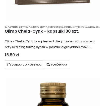
SUPLEMENTY DIETY
,
SUPLEMENTY DIETY NA ODPORNOŚĆ
,
SUPLEMENTY DIETY NA WŁOSY, SKÓRĘ I PAZNOKCIE
Olimp Chela-Cynk – kapsułki 30 szt.
Olimp Chela-Cynk to suplement diety zawierający wysoko
przyswajalną formę cynku w postaci diglicynianu cynku
Albion™ (chelat aminokwasowy), co zapewnia efektywne
15,50
zł
wchłanianie i działanie. Cynk jest niezbędnym minerałem,
który odgrywa kluczową…
DODAJ DO KOSZYKA
PORÓWNAJ