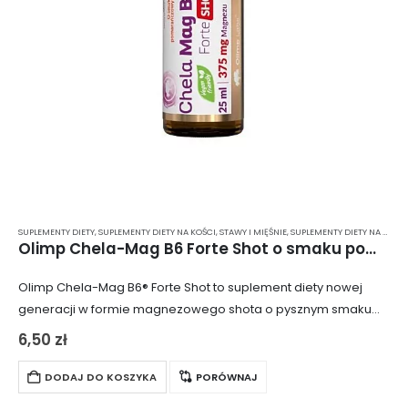
SUPLEMENTY DIETY
,
SUPLEMENTY DIETY NA KOŚCI, STAWY I MIĘŚNIE
,
SUPLEMENTY DIETY NA ODPORNOŚĆ
Olimp Chela-Mag B6 Forte Shot o smaku pomarańczy – szklana ampułka 25 ml
Olimp Chela-Mag B6® Forte Shot to suplement diety nowej
generacji w formie magnezowego shota o pysznym smaku
pomarańczowym. Każda szklana buteleczka zawiera 375 mg
6,50
zł
magnezu w formie wysoko przyswajalnego i…
DODAJ DO KOSZYKA
PORÓWNAJ