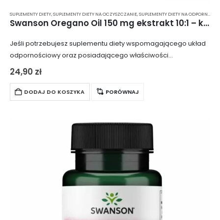
SUPLEMENTY DIETY
,
SUPLEMENTY DIETY NA OCZYSZCZANIE
,
SUPLEMENTY DIETY NA ODPORNOŚĆ
,
Swanson Oregano Oil 150 mg ekstrakt 10:1 – kapsułki 120 szt.
Jeśli potrzebujesz suplementu diety wspomagającego układ
odpornościowy oraz posiadającego właściwości
przeciwgrzybicze i przeciwzapalne, wybierz Swanson
24,90
zł
Oregano Oil. Opakowanie zawiera 120 kapsułek, z których
każda dostarcza 150 mg oleju z oregano.
DODAJ DO KOSZYKA
PORÓWNAJ