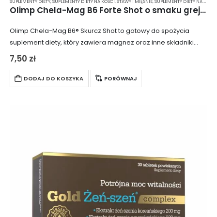
SUPLEMENTY DIETY
,
SUPLEMENTY DIETY NA KOŚCI, STAWY I MIĘŚNIE
,
SUPLEMENTY DIETY NA ODPORNOŚĆ
Olimp Chela-Mag B6 Forte Shot o smaku grejpfrutowym– szklana ampułka 25 ml
Olimp Chela-Mag B6® Skurcz Shot to gotowy do spożycia
suplement diety, który zawiera magnez oraz inne składniki
kluczowe dla prawidłowego funkcjonowania mięśni i układu
7,50
zł
nerwowego. Produkt jest dostępny w poręcznej…
DODAJ DO KOSZYKA
PORÓWNAJ