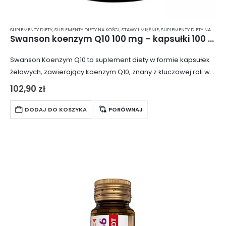
SUPLEMENTY DIETY
,
SUPLEMENTY DIETY NA KOŚCI, STAWY I MIĘŚNIE
,
SUPLEMENTY DIETY NA ODPORNOŚĆ
Swanson koenzym Q10 100 mg – kapsułki 100 szt.
Swanson Koenzym Q10 to suplement diety w formie kapsułek
żelowych, zawierający koenzym Q10, znany z kluczowej roli w
zapewnianiu prawidłowego funkcjonowania tkanek i
102,90
zł
narządów. Koenzym Q10 dostarcza niezbędną energię do…
DODAJ DO KOSZYKA
PORÓWNAJ