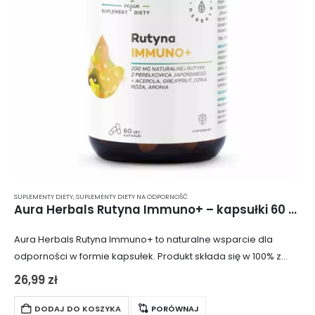
SUPLEMENTY DIETY
,
SUPLEMENTY DIETY NA ODPORNOŚĆ
Aura Herbals Rutyna Immuno+ – kapsułki 60 szt.
Aura Herbals Rutyna Immuno+ to naturalne wsparcie dla
odporności w formie kapsułek. Produkt składa się w 100% z
naturalnych składników, oferując 200 mg naturalnej rutyny w
26,99
zł
dziennej dawce oraz ekstrakty…
DODAJ DO KOSZYKA
PORÓWNAJ