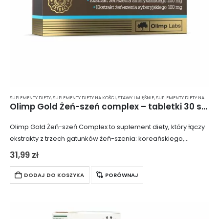
SUPLEMENTY DIETY
,
SUPLEMENTY DIETY NA KOŚCI, STAWY I MIĘŚNIE
,
SUPLEMENTY DIETY NA ODPORNOŚĆ
Olimp Gold Żeń-szeń complex – tabletki 30 szt.
Olimp Gold Żeń-szeń Complex to suplement diety, który łączy
ekstrakty z trzech gatunków żeń-szenia: koreańskiego,
amerykańskiego i syberyjskiego. Produkt jest przeznaczony
31,99
zł
dla osób pragnących utrzymać wysoką sprawność fizyczną i
umysłową….
DODAJ DO KOSZYKA
PORÓWNAJ