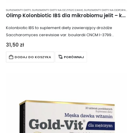
SUPLEMENTY DIETY
,
SUPLEMENTY DIETY NA OCZYSZCZANIE
,
SUPLEMENTY DIETY NA ODPORNOŚĆ
,
Olimp Kolonbiotic IBS dla mikrobiomu jelit – kapsułki 20 szt.
Kolonbiotic IBS to suplement diety zawierający drożdże
Saccharomyces cerevisiae var. boulardii CNCM I-3799
(Lynside®) oraz ekstrakt z owoców słodkiej pomarańczy i
31,50
zł
grejpfruta – MicrobiomeX, które wspierają zdrowie flory
bakteryjnej jelit….
DODAJ DO KOSZYKA
PORÓWNAJ