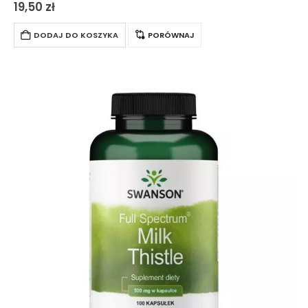
swoich wszechstronnych właściwości wspierających
19,50
zł
organizm. Pomaga w procesach trawiennych, stymulując
apetyt, a także wzmacnia skórę, włosy…
DODAJ DO KOSZYKA
PORÓWNAJ