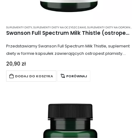
SUPLEMENTY DIETY
,
SUPLEMENTY DIETY NA OCZYSZCZANIE
,
SUPLEMENTY DIETY NA ODPORNOŚĆ
,
Swanson Full Spectrum Milk Thistle (ostropest plamisty) – kapsułki 100 szt.
Przedstawiamy Swanson Full Spectrum Milk Thistle, suplement
diety w formie kapsułek zawierających ostropest plamisty.
Ostropest jest znany ze swoich właściwości wspomagających
20,90
zł
wątrobę i układ trawienny, działając żółciopędnie i
usprawniając procesy…
DODAJ DO KOSZYKA
PORÓWNAJ