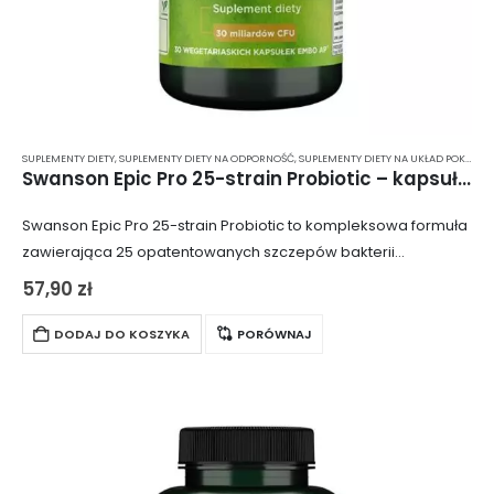
SUPLEMENTY DIETY
,
SUPLEMENTY DIETY NA ODPORNOŚĆ
,
SUPLEMENTY DIETY NA UKŁAD POKARMOWY
Swanson Epic Pro 25-strain Probiotic – kapsułki 30 szt.
Swanson Epic Pro 25-strain Probiotic to kompleksowa formuła
zawierająca 25 opatentowanych szczepów bakterii
probiotycznych oraz prebiotyk FOS (fruktooligosacharydy).
57,90
zł
Ten zaawansowany synbiotyk wspomaga funkcjonowanie
układu trawiennego i korzystnie wpływa na układ…
DODAJ DO KOSZYKA
PORÓWNAJ