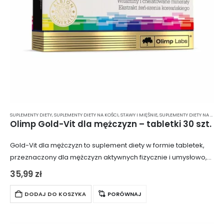
SUPLEMENTY DIETY
,
SUPLEMENTY DIETY NA KOŚCI, STAWY I MIĘŚNIE
,
SUPLEMENTY DIETY NA ODPORNOŚĆ
Olimp Gold-Vit dla mężczyzn – tabletki 30 szt.
Gold-Vit dla mężczyzn to suplement diety w formie tabletek,
przeznaczony dla mężczyzn aktywnych fizycznie i umysłowo,
którzy pragną utrzymać prawidłowy poziom witalności.
35,99
zł
Produkt zawiera kompleks witamin i minerałów, które
wspierają…
DODAJ DO KOSZYKA
PORÓWNAJ