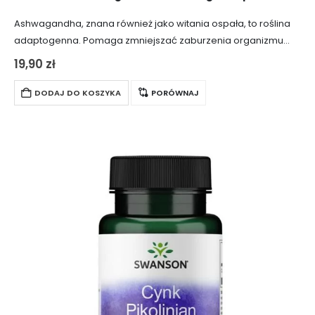
Ashwagandha, znana również jako witania ospała, to roślina
adaptogenna. Pomaga zmniejszać zaburzenia organizmu
spowodowane stresem, korzystnie wpływa na układ nerwowy
19,90
zł
i odpornościowy oraz redukuje uczucie zmęczenia. Każda
kapsułka zawiera 450…
DODAJ DO KOSZYKA
PORÓWNAJ