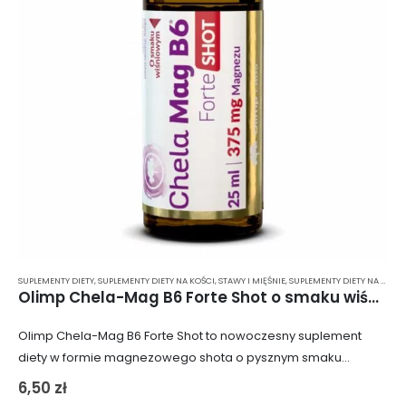
SUPLEMENTY DIETY
,
SUPLEMENTY DIETY NA KOŚCI, STAWY I MIĘŚNIE
,
SUPLEMENTY DIETY NA ODPORNOŚĆ
Olimp Chela-Mag B6 Forte Shot o smaku wiśniowym – szklana ampułka 25 ml
Olimp Chela-Mag B6 Forte Shot to nowoczesny suplement
diety w formie magnezowego shota o pysznym smaku
wiśniowym. Każda szklana buteleczka dostarcza 375 mg
6,50
zł
magnezu w postaci wysoko przyswajalnego i