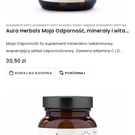
SUPLEMENTY DIETY
,
SUPLEMENTY DIETY NA KOŚCI, STAWY I MIĘŚNIE
,
SUPLEMENTY DIETY NA ODPORNOŚĆ
Aura Herbals Moja Odporność, minerały i witaminy – kapsułki 60 szt.
Moja Odporność to suplement mineralno-witaminowy
wspierający układ odpornościowy. Zawiera witaminy C i D
oraz selen i cynk, które wzmacniają kości, stawy i poprawiają
30,50
zł
samopoczucie. Opakowanie zawiera 60 kapsułek.
DODAJ DO KOSZYKA
PORÓWNAJ