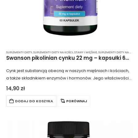
SUPLEMENTY DIETY
,
SUPLEMENTY DIETY NA KOŚCI, STAWY I MIĘŚNIE
,
SUPLEMENTY DIETY NA ODPORNOŚĆ
Swanson pikolinian cynku 22 mg – kapsułki 60 szt.
Cynk jest substancją obecną w naszych mięśniach i kościach,
a także składnikiem enzymów i hormonów. Jego właściwości
wspierają zdrowie włosów, skóry i paznokci. Każda kapsułka
14,90
zł
zawiera 22 mg pikolinianu cynku….
DODAJ DO KOSZYKA
PORÓWNAJ