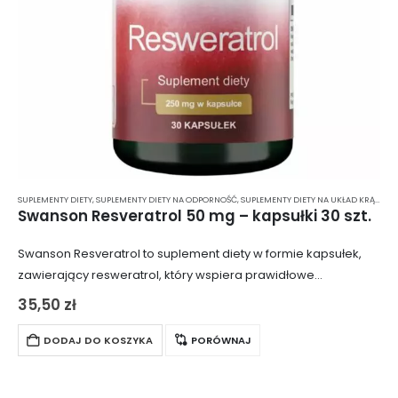
SUPLEMENTY DIETY
,
SUPLEMENTY DIETY NA ODPORNOŚĆ
,
SUPLEMENTY DIETY NA UKŁAD KRĄŻENIA
Swanson Resveratrol 50 mg – kapsułki 30 szt.
Swanson Resveratrol to suplement diety w formie kapsułek,
zawierający resweratrol, który wspiera prawidłowe
funkcjonowanie serca. Resweratrol pomaga w wydzielaniu
35,50
zł
tlenku azotu, co przyczynia się do poprawy krążenia i
zapobiega niedokrwieniu….
DODAJ DO KOSZYKA
PORÓWNAJ