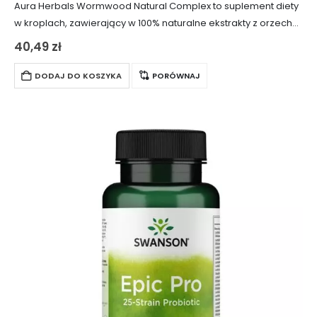
Aura Herbals Wormwood Natural Complex to suplement diety
w kroplach, zawierający w 100% naturalne ekstrakty z orzecha
włoskiego, piołunu, goździków i grejpfruta. Ten kompleks
40,49
zł
składników wspomaga zdrowie układu pokarmowego i…
DODAJ DO KOSZYKA
PORÓWNAJ