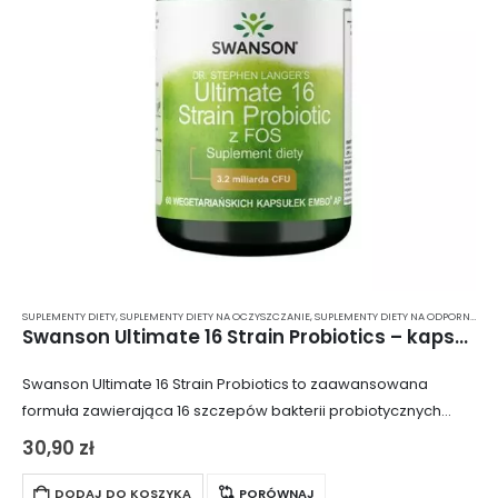
SUPLEMENTY DIETY
,
SUPLEMENTY DIETY NA OCZYSZCZANIE
,
SUPLEMENTY DIETY NA ODPORNOŚĆ
,
Swanson Ultimate 16 Strain Probiotics – kapsułki 60 szt.
Swanson Ultimate 16 Strain Probiotics to zaawansowana
formuła zawierająca 16 szczepów bakterii probiotycznych
oraz prebiotyk FOS (fruktooligosacharydy). Kapsułki te
30,90
zł
wspierają zdrowie układu pokarmowego, wspomagają
oczyszczanie organizmu i promują równowagę mikroflory…
DODAJ DO KOSZYKA
PORÓWNAJ