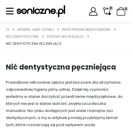
0
0
HIGIENA JAMY USTNEJ
PRZESTRZENIE MIĘDZYZĘBOWE
NICI DENTYSTYCZNE
PODZIAŁ WG RODZAJU
NIĆ DENTYSTYCZNA PĘCZNIEJĄCA
Nić dentystyczna pęczniejąca
Prawidłowe nitkowanie zębów jest kluczowe dla utrzymania
odpowiedniej higieny jamy ustnej. Dzięki tej czynności
jesteśmy w stanie doczyścić przestrzenie międzyzębowe, do
których nie jest w stanie dotrzeć zwykła szczoteczka
manualna. Na rynku dostępnych jest wiele rodzajów nici
dentystycznych, a my w artykule poniżej przybliżymy temat
tych, które rozszerzają się pod wpływem wody.