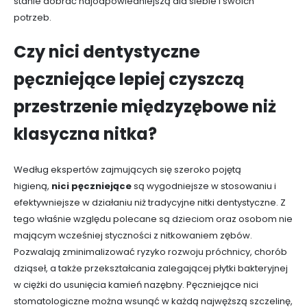
stanie dobrać najodpowiedniejszą dla siebie i swoich
potrzeb.
Czy nici dentystyczne
pęczniejące lepiej czyszczą
przestrzenie międzyzębowe niż
klasyczna nitka?
Według ekspertów zajmujących się szeroko pojętą
higieną,
nici pęczniejące
są wygodniejsze w stosowaniu i
efektywniejsze w działaniu niż tradycyjne nitki dentystyczne. Z
tego właśnie względu polecane są dzieciom oraz osobom nie
mającym wcześniej styczności z nitkowaniem zębów.
Pozwalają zminimalizować ryzyko rozwoju próchnicy, chorób
dziąseł, a także przekształcania zalegającej płytki bakteryjnej
w ciężki do usunięcia kamień nazębny. Pęczniejące nici
stomatologiczne można wsunąć w każdą najwęższą szczelinę,