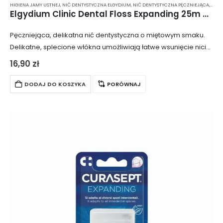
HIGIENA JAMY USTNEJ
,
NIĆ DENTYSTYCZNA ELGYDIUM
,
NIĆ DENTYSTYCZNA PĘCZNIEJĄCA
,
NIĆ 
Elgydium Clinic Dental Floss Expanding 25m – pęczniejąca, miętowa nić dentystyczna
Pęczniejąca, delikatna nić dentystyczna o miętowym smaku.
Delikatne, splecione włókna umożliwiają łatwe wsunięcie nici
między zęby, ponieważ pęcznieje ona dopiero podczas
16,90
zł
nitkowania. Nić nie podrażnia dziąseł, co czyni ją idealną…
DODAJ DO KOSZYKA
PORÓWNAJ