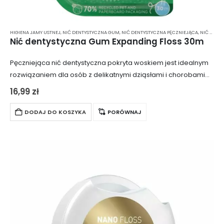
HIGIENA JAMY USTNEJ
,
NIĆ DENTYSTYCZNA GUM
,
NIĆ DENTYSTYCZNA PĘCZNIEJĄCA
,
NIĆ DENTYSTYCZNA WOSKOWANA
Nić dentystyczna Gum Expanding Floss 30m
Pęczniejąca nić dentystyczna pokryta woskiem jest idealnym
rozwiązaniem dla osób z delikatnymi dziąsłami i chorobami
przyzębia. Jej specjalna konstrukcja i właściwości sprawiają,
16,99
zł
że jest zarówno delikatna, jak i skuteczna w…
DODAJ DO KOSZYKA
PORÓWNAJ