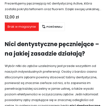
Prezentujemy pęczniejącą nić dentystyczną Active, która
została pokryta teflonem oraz fluorem. Dzięki swojej unikalnej
strukturze, nić ta umożliwia łagodne i skuteczne czyszczenie
12,00
zł
trudno dostępnych miejsc, zapewniając kompleksową higienę
jamy ustnej.
Brak w magazynie
PORÓWNAJ
Nici dentystyczne pęczniejące –
na jakiej zasadzie działają?
Wybór nitki do zębów uzależniony jest przede wszystkim od
naszych indywidualnych preferencji. Osoby z bardzo ciasno
stłoczonymi zębami powinny stosować taśmy dentystyczne,
ponieważ są znacznie cieńsze od nici, a to zapewnia im
penetrację każdej szczeliny w jamie ustnej, a także wysoki
poziom efektywności w oczyszczaniu zębów. Jeśli natomiast
posiadamy zęby znajdujące się w znacznej odległości od
siebie, to najlepszym rozwiązaniem będą
nici dentystyczne