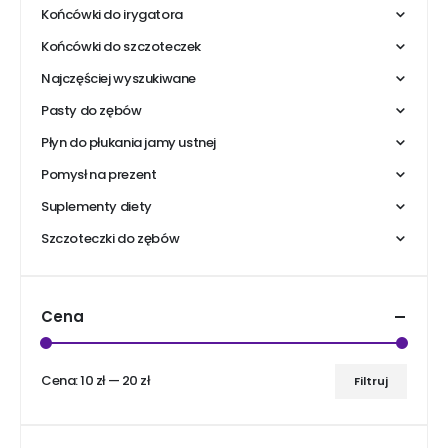
Końcówki do irygatora
Końcówki do szczoteczek
Najczęściej wyszukiwane
Pasty do zębów
Płyn do płukania jamy ustnej
Pomysł na prezent
Suplementy diety
Szczoteczki do zębów
Cena
Cena:
10 zł
—
20 zł
Filtruj
Cena
Cena
min
max