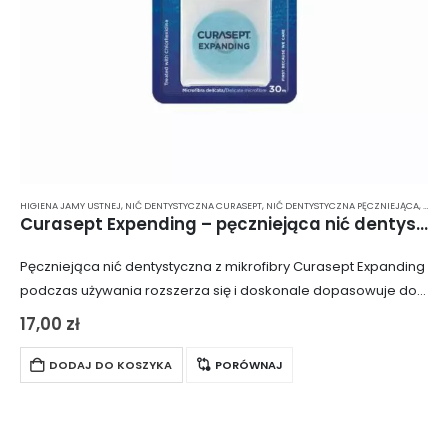
HIGIENA JAMY USTNEJ
,
NIĆ DENTYSTYCZNA CURASEPT
,
NIĆ DENTYSTYCZNA PĘCZNIEJĄCA
,
NIĆ 
Curasept Expending – pęczniejąca nić dentystyczna z mikrofibry 30 m
Pęczniejąca nić dentystyczna z mikrofibry Curasept Expanding
podczas używania rozszerza się i doskonale dopasowuje do
przestrzeni międzyzębowych. W opakowaniu znajduje się 30
17,00
zł
metrów nici nasączonej chlorheksydyną.
DODAJ DO KOSZYKA
PORÓWNAJ