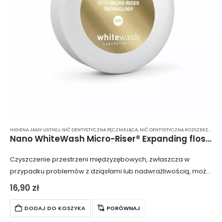
HIGIENA JAMY USTNEJ
,
NIĆ DENTYSTYCZNA PĘCZNIEJĄCA
,
NIĆ DENTYSTYCZNA ROZSZERZAJĄCA SIĘ
Nano WhiteWash Micro-Riser® Expanding floss – Rozszerzająca się nić dentystyczna z nanohydroksyapatytem
Czyszczenie przestrzeni międzyzębowych, zwłaszcza w
przypadku problemów z dziąsłami lub nadwrażliwością, może
być trudnym zadaniem, które często przynosi więcej szkody
16,90
zł
niż pożytku. Niskiej jakości materiały mogą kaleczyć zęby i
dziąsła…
DODAJ DO KOSZYKA
PORÓWNAJ