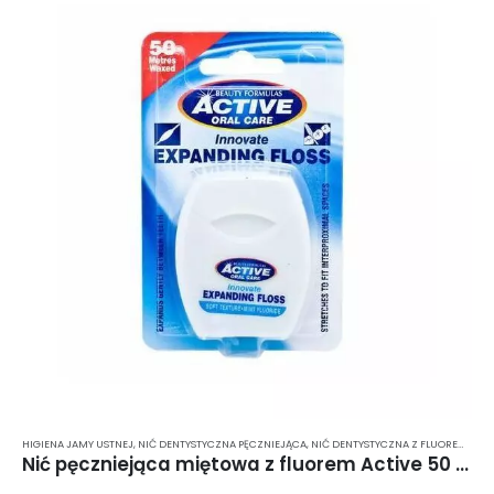
HIGIENA JAMY USTNEJ
,
NIĆ DENTYSTYCZNA PĘCZNIEJĄCA
,
NIĆ DENTYSTYCZNA Z FLUOREM
,
NIĆ
Nić pęczniejąca miętowa z fluorem Active 50 m