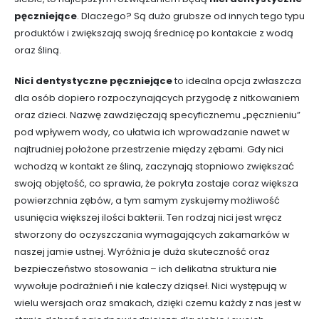
pęczniejące
. Dlaczego? Są dużo grubsze od innych tego typu
produktów i zwiększają swoją średnicę po kontakcie z wodą
oraz śliną.
Nici dentystyczne pęczniejące
to idealna opcja zwłaszcza
dla osób dopiero rozpoczynających przygodę z nitkowaniem
oraz dzieci. Nazwę zawdzięczają specyficznemu „pęcznieniu”
pod wpływem wody, co ułatwia ich wprowadzanie nawet w
najtrudniej położone przestrzenie między zębami. Gdy nici
wchodzą w kontakt ze śliną, zaczynają stopniowo zwiększać
swoją objętość, co sprawia, że pokryta zostaje coraz większa
powierzchnia zębów, a tym samym zyskujemy możliwość
usunięcia większej ilości bakterii. Ten rodzaj nici jest wręcz
stworzony do oczyszczania wymagających zakamarków w
naszej jamie ustnej. Wyróżnia je duża skuteczność oraz
bezpieczeństwo stosowania – ich delikatna struktura nie
wywołuje podrażnień i nie kaleczy dziąseł. Nici występują w
wielu wersjach oraz smakach, dzięki czemu każdy z nas jest w