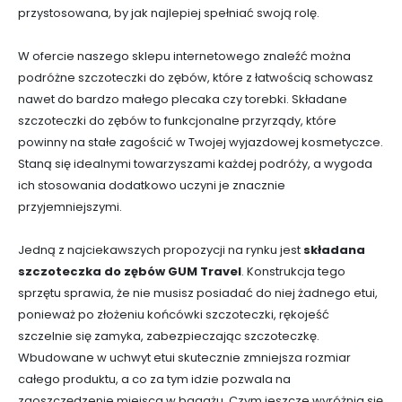
przystosowana, by jak najlepiej spełniać swoją rolę.
W ofercie naszego sklepu internetowego znaleźć można
podróżne szczoteczki do zębów, które z łatwością schowasz
nawet do bardzo małego plecaka czy torebki. Składane
szczoteczki do zębów to funkcjonalne przyrządy, które
powinny na stałe zagościć w Twojej wyjazdowej kosmetyczce.
Staną się idealnymi towarzyszami każdej podróży, a wygoda
ich stosowania dodatkowo uczyni je znacznie
przyjemniejszymi.
Jedną z najciekawszych propozycji na rynku jest
składana
szczoteczka do zębów GUM Travel
. Konstrukcja tego
sprzętu sprawia, że nie musisz posiadać do niej żadnego etui,
ponieważ po złożeniu końcówki szczoteczki, rękojeść
szczelnie się zamyka, zabezpieczając szczoteczkę.
Wbudowane w uchwyt etui skutecznie zmniejsza rozmiar
całego produktu, a co za tym idzie pozwala na
zaoszczędzenie miejsca w bagażu. Czym jeszcze wyróżnia się