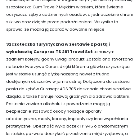
szczoteczka Gum Travel? Miękkim włosiem, które świetnie
oczyszcza zęby z codziennych osadów, a jednocześnie chroni
szkliwo oraz dziąsła przed podrażnieniami. Wszystko to
sprawia, że można ją zabrać w dowolne miejsce.
Szczoteczka turystyczna w zestawie z pastą i
wykałaczką Curaprox TS 261 Travel Set
to naszym
zdaniem kolejny, godny uwagi produkt. Została ona stworzona
na bazie tworzywa Curen, dzięki któremu główka czyszcząca
jest w stanie usunąć płytkę nazębną nawet z trudno
dostępnych obszarów w jamie ustnej. Dołączona do zestawu
pasta do zębów Curasept ADS 705 doskonale chroni wrażliwe
dziąsła, a także hamuje rozwój groźnych dla zdrowia bakterii.
Pasta nie zawiera alkoholu i z powodzenie mogą ją
bezpiecznie stosować osoby noszące aparaty
ortodontyczne, mosty, korony, implanty czy inne wypełniania
protetyczne. Obecność wykałaczek TP 945 o anatomicznym
kształcie, pozwala doczyścić przestrzenie międzyzębowe, a