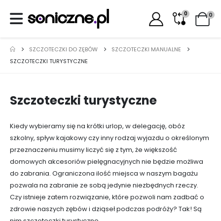
0
0
SZCZOTECZKI DO ZĘBÓW
SZCZOTECZKI MANUALNE
SZCZOTECZKI TURYSTYCZNE
Szczoteczki turystyczne
Kiedy wybieramy się na krótki urlop, w delegację, obóz
szkolny, spływ kajakowy czy inny rodzaj wyjazdu o określonym
przeznaczeniu musimy liczyć się z tym, że większość
domowych akcesoriów pielęgnacyjnych nie będzie możliwa
do zabrania. Ograniczona ilość miejsca w naszym bagażu
pozwala na zabranie ze sobą jedynie niezbędnych rzeczy.
Czy istnieje zatem rozwiązanie, które pozwoli nam zadbać o
zdrowie naszych zębów i dziąseł podczas podróży? Tak! Są
nim szczoteczki turystyczne.