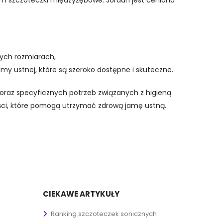
ym szczoteczki międzyzębowe. Jordan jest ceniona
nych rozmiarach,
my ustnej, które są szeroko dostępne i skuteczne.
 oraz specyficznych potrzeb związanych z higieną
ości, które pomogą utrzymać zdrową jamę ustną.
CIEKAWE ARTYKUŁY
Ranking szczoteczek sonicznych