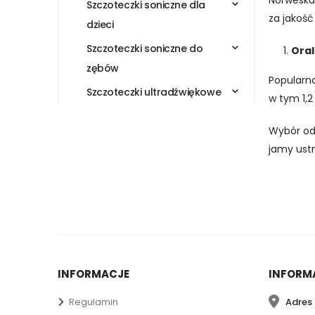
Norweska
Szczoteczki soniczne dla
za jakość
dzieci
Szczoteczki soniczne do
Oral
zębów
Popularn
Szczoteczki ultradźwiękowe
w tym 1,2
Wybór odp
jamy ust
INFORMACJE
INFORM
Adres 
Regulamin