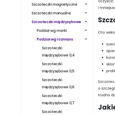
oczyścić
Szczoteczki magnetyczne
i mniejs
Szczoteczki manualne
Szcz
Szczoteczki międzyzębowe
Podział wg marki
Oto wska
Podział wg rozmiaru
szer
Szczoteczki
apar
międzyzębowe 0,4
koro
Szczoteczki
skło
prob
międzyzębowe 0,5
Szczoteczki
Szczotec
międzyzębowe 0,6
o szczeg
trudno d
Szczoteczki
międzyzębowe 0,7
Jaki
Szczoteczki