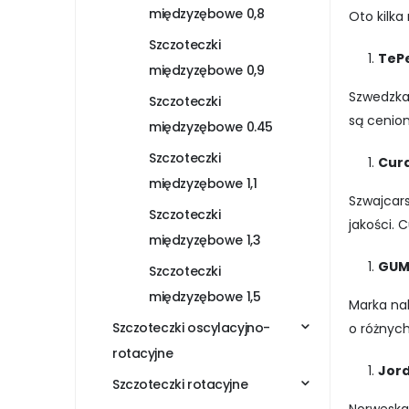
międzyzębowe 0,8
Oto kilka
Szczoteczki
TeP
międzyzębowe 0,9
Szwedzka
Szczoteczki
są cenion
międzyzębowe 0.45
Szczoteczki
Cur
międzyzębowe 1,1
Szwajcars
Szczoteczki
jakości. 
międzyzębowe 1,3
GU
Szczoteczki
międzyzębowe 1,5
Marka na
Szczoteczki oscylacyjno-
o różnych
rotacyjne
Jor
Szczoteczki rotacyjne