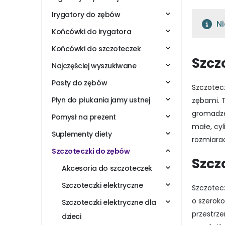
Irygatory do zębów
Ni
Końcówki do irygatora
Końcówki do szczoteczek
Szcz
Najczęściej wyszukiwane
Pasty do zębów
Szczotecz
Płyn do płukania jamy ustnej
zębami. 
gromadzen
Pomysł na prezent
małe, cyl
Suplementy diety
rozmiara
Szczoteczki do zębów
Szcz
Akcesoria do szczoteczek
Szczoteczki elektryczne
Szczotec
o szeroko
Szczoteczki elektryczne dla
przestrze
dzieci