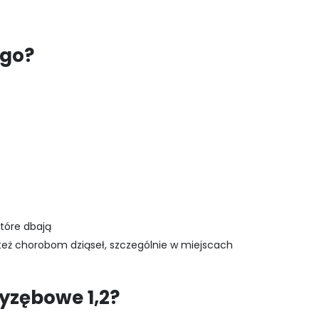
ogo?
tóre dbają
też chorobom dziąseł, szczególnie w miejscach
zyzębowe 1,2?