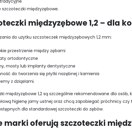
 tradycyjne
ze szczoteczki międzyzębowe
.
oteczki międzyzębowe 1,2 – dla k
zania do użytku szczoteczek międzyzębowych 1,2 mm:
okie przestrzenie między zębami
aty ortodontyczne
ny, mosty lub implanty dentystyczne
nność do tworzenia się płytki nazębnej i kamienia
lemy z dziąsłami.
zki międzyzębowe 1,2 są szczególnie rekomendowane dla osób, k
ółową higienę jamy ustnej oraz chcą zapobiegać próchnicy czy 
ostępnych dla standardowej szczoteczki do zębów.
e marki oferują szczoteczki międ