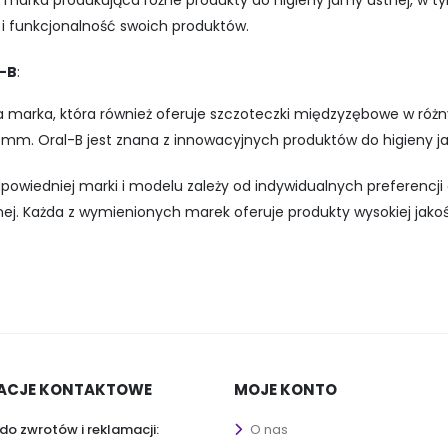
 marka produkująca różne produkty do higieny jamy ustnej, w t
 i funkcjonalność swoich produktów.
-B
:
a marka, która również oferuje szczoteczki międzyzębowe w róż
 mm. Oral-B jest znana z innowacyjnych produktów do higieny ja
owiedniej marki i modelu zależy od indywidualnych preferencji
nej. Każda z wymienionych marek oferuje produkty wysokiej jak
ACJE KONTAKTOWE
MOJE KONTO
do zwrotów i reklamacji:
O nas