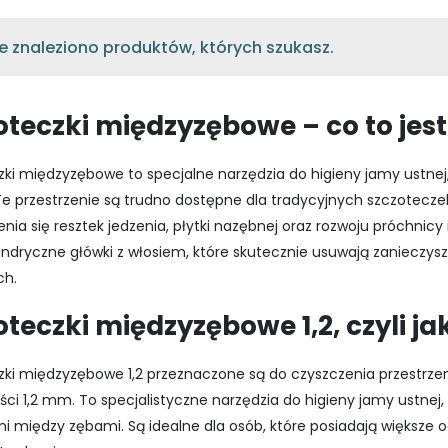
e znaleziono produktów, których szukasz.
oteczki międzyzębowe – co to jest
ki międzyzębowe to specjalne narzędzia do higieny jamy ustnej,
Te przestrzenie są trudno dostępne dla tradycyjnych szczotecz
ia się resztek jedzenia, płytki nazębnej oraz rozwoju próchnic
indryczne główki z włosiem, które skutecznie usuwają zanieczys
ch.
oteczki międzyzębowe 1,2, czyli ja
zki międzyzębowe 1,2 przeznaczone są do czyszczenia przestrz
ści 1,2 mm. To specjalistyczne narzędzia do higieny jamy ustnej, 
ni między zębami. Są idealne dla osób, które posiadają większe