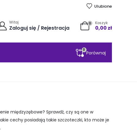
Ulubione
Witaj
Koszyk
0
Zaloguj się / Rejestracja
0,00
zł
0
Porównaj
rzenie międzyzębowe? Sprawdź, czy są one w
jakie cechy posiadają takie szczoteczki, kto może je
.