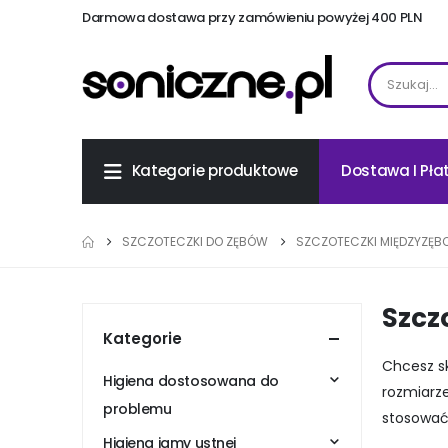
Darmowa dostawa przy zamówieniu powyżej 400 PLN
Dostawa I Pła
Kategorie produktowe
SZCZOTECZKI DO ZĘBÓW
SZCZOTECZKI MIĘDZYZĘB
Szcz
Kategorie
Chcesz s
Higiena dostosowana do
rozmiarze
problemu
stosować 
Higiena jamy ustnej