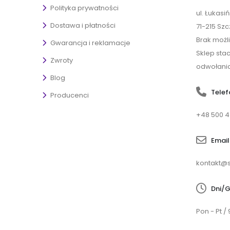
Polityka prywatności
ul. Łukasi
Dostawa i płatności
71-215 Szc
Brak możl
Gwarancja i reklamacje
Sklep sta
Zwroty
odwołania
Blog
Telef
Producenci
+48 500 4
Email
kontakt@s
Dni/G
Pon - Pt / 