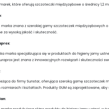
 marek, które oferują szczoteczki międzyzębowe o średnicy 1,2 
e
:
 marka znana z szerokiej gamy szczoteczek międzyzębowych o 
e za wysoką jakość i skuteczność.
aprox
:
ka marka specjalizująca się w produktach do higieny jamy ustn
Curaprox jest znana z innowacyjnych rozwiązań i skuteczności s
M
:
leżąca do firmy Sunstar, oferująca szeroką gamę szczoteczek
 rozmiarach i kształtach. Produkty GUM są zaprojektowane, aby s
dan
: