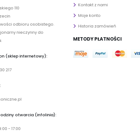
Kontakt z nami
ńskiego 110
Moje konto
zecin
iwości odbioru osobistego.
Historia zamówień
cjonarny nieczynny do
METODY PŁATNOŚCI
.
on (sklep internetowy):
30 217
:
oniczne.pl
odziny otwarcia (infolinia):
9:00 - 17:00