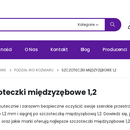
Kategorie
tności
O Nas
Kontakt
Blog
Producenci
OWE
PODZIAŁ WG ROZMIARU
SZCZOTECZKI MIĘDZYZĘBOWE 1,2
oteczki międzyzębowe 1,2
kutecznie i zarazem bezpieczne oczyścić swoje szerokie przest
 1,2 mm i sięgnij po szczoteczkę międzyzębową 1,2. Dowiedz się, 
oraz jakie marki oferują najlepsze szczoteczki międzyzębowe 1,2