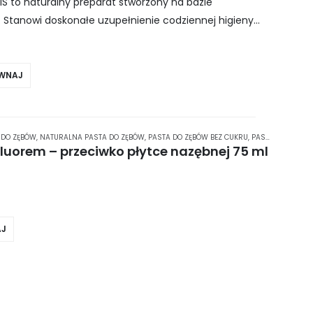
IS to naturalny preparat stworzony na bazie
 Stanowi doskonałe uzupełnienie codziennej higieny
o po szczotkowaniu zębów pastą PROMIS….
WNAJ
 DO ZĘBÓW
,
NATURALNA PASTA DO ZĘBÓW
,
PASTA DO ZĘBÓW BEZ CUKRU
,
PASTA DO ZĘBÓW BEZ SLS
luorem – przeciwko płytce nazębnej 75 ml
J