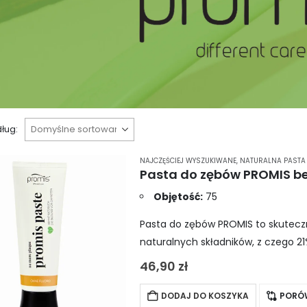
ług:
NAJCZĘŚCIEJ WYSZUKIWANE
,
NATURALNA PASTA
Objętość:
75
Pasta do zębów PROMIS to skuteczn
naturalnych składników, z czego 2
fluoru, co…
46,90
zł
DODAJ DO KOSZYKA
PORÓ