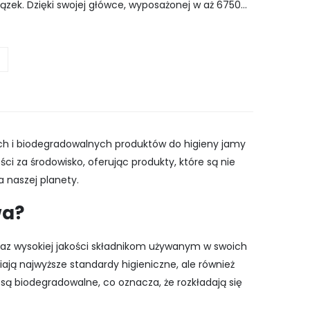
ązek. Dzięki swojej główce, wyposażonej w aż 6750
kładniejsze usuwanie zanieczyszczeń.
J
ych i biodegradowalnych produktów do higieny jamy
i za środowisko, oferując produkty, które są nie
a naszej planety.
wa?
raz wysokiej jakości składnikom używanym w swoich
iają najwyższe standardy higieniczne, ale również
są biodegradowalne, co oznacza, że rozkładają się