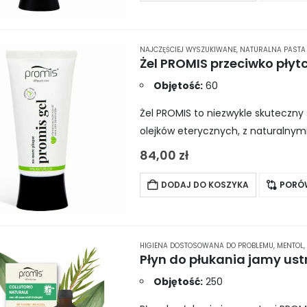
NAJCZĘŚCIEJ WYSZUKIWANE
,
NATURALNA PASTA
Żel PROMIS przeciwko płyt
Objętość:
60
Żel PROMIS to niezwykle skuteczny 
olejków eterycznych, z naturalnym
idealny wybór, jeśli pragniesz ciesz
84,00
zł
DODAJ DO KOSZYKA
PORÓ
HIGIENA DOSTOSOWANA DO PROBLEMU
,
MENTOL
,
Płyn do płukania jamy ust
Objętość:
250