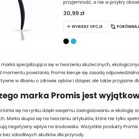
przyjemność, a nie w przykry obowi
stronie
włókien, zapewnia ona znacznie do
produktu
30,99
zł
Ten
WYBIERZ OPCJE
PORÓWNA
produkt
ma
wiele
wariantów.
 marka specjalizująca się w tworzeniu skutecznych, ekologiczn
Opcje
d momentu powstania, Promis kieruje się zasadą odpowiedzialnośc
można
ktywne w dbaniu o zdrowie zębów i dziąseł, ale także przyjazne dl
wybrać
na
zego marka Promis jest wyjątko
stronie
produktu
różnia się na rynku dzięki swojemu zaangażowaniu w ekologię o
h. Marka skupia się na tworzeniu artykułów, które nie tylko spełn
ują negatywny wpływ na środowisko. Wszystkie produkty Promis 
e bez szkodliwych skutków dla przyrody.