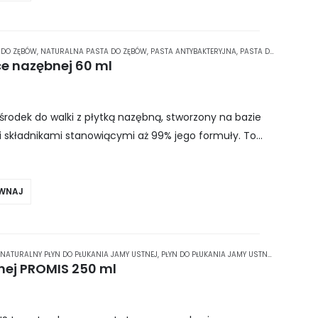
 DO ZĘBÓW
,
NATURALNA PASTA DO ZĘBÓW
,
PASTA ANTYBAKTERYJNA
,
PASTA DO ZĘBÓW BEZ CUKRU
ce nazębnej 60 ml
środek do walki z płytką nazębną, stworzony na bazie
i składnikami stanowiącymi aż 99% jego formuły. To
yć…
WNAJ
NATURALNY PŁYN DO PŁUKANIA JAMY USTNEJ
,
PŁYN DO PŁUKANIA JAMY USTNEJ
,
PŁYN DO P
nej PROMIS 250 ml