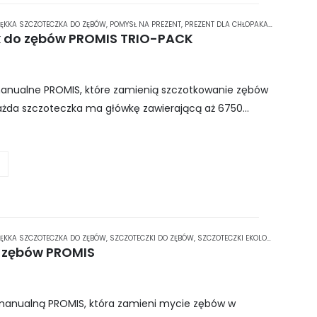
ĘKKA SZCZOTECZKA DO ZĘBÓW
,
POMYSŁ NA PREZENT
,
PREZENT DLA CHŁOPAKA
,
PREZENT DL
k do zębów PROMIS TRIO-PACK
manualne PROMIS, które zamienią szczotkowanie zębów
Każda szczoteczka ma główkę zawierającą aż 6750
uteczność usuwania nieczystości. W zestawie…
J
ĘKKA SZCZOTECZKA DO ZĘBÓW
,
SZCZOTECZKI DO ZĘBÓW
,
SZCZOTECZKI EKOLOGICZNE
,
SZCZ
 zębów PROMIS
manualną PROMIS, która zamieni mycie zębów w