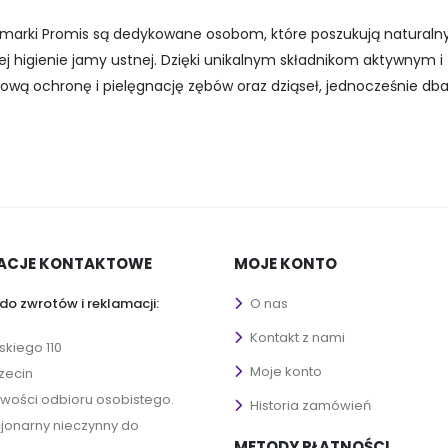
 marki Promis są dedykowane osobom, które poszukują naturalny
ej higienie jamy ustnej. Dzięki unikalnym składnikom aktywny
wą ochronę i pielęgnację zębów oraz dziąseł, jednocześnie dba
ACJE KONTAKTOWE
MOJE KONTO
do zwrotów i reklamacji:
O nas
Kontakt z nami
ńskiego 110
Moje konto
zecin
iwości odbioru osobistego.
Historia zamówień
cjonarny nieczynny do
METODY PŁATNOŚCI