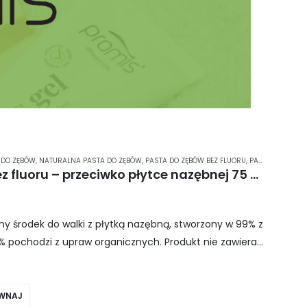
 DO ZĘBÓW
,
NATURALNA PASTA DO ZĘBÓW
,
PASTA DO ZĘBÓW BEZ FLUORU
,
PASTA DO ZĘBÓW BEZ SLS
Pasta do zębów PROMIS bez fluoru – przeciwko płytce nazębnej 75 ml
y środek do walki z płytką nazębną, stworzony w 99% z
1% pochodzi z upraw organicznych. Produkt nie zawiera
WNAJ