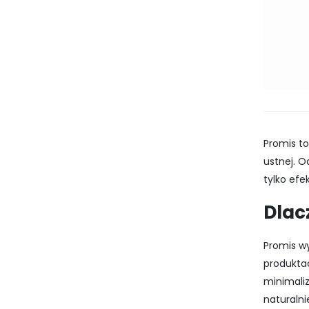
Promis to
ustnej. O
tylko efe
Dlac
Promis wy
produktac
minimaliz
naturalni