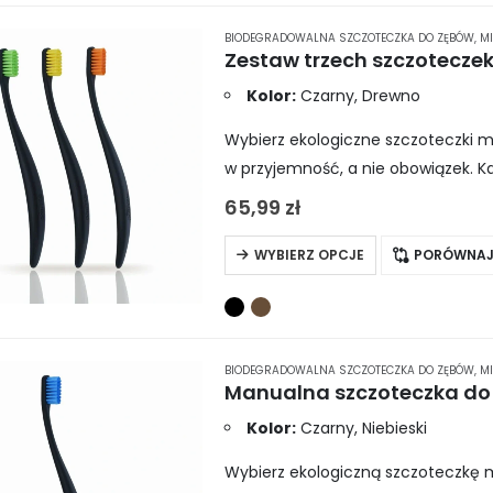
BIODEGRADOWALNA SZCZOTECZKA DO ZĘBÓW
,
MI
Zestaw trzech szczotecze
Kolor:
Czarny, Drewno
Wybierz ekologiczne szczoteczki 
w przyjemność, a nie obowiązek. 
włókien, co znacząco poprawia sk
65,99
zł
Ten
WYBIERZ OPCJE
PORÓWNA
produkt
ma
wiele
wariantów.
BIODEGRADOWALNA SZCZOTECZKA DO ZĘBÓW
,
MI
Manualna szczoteczka do
Opcje
można
Kolor:
Czarny, Niebieski
wybrać
Wybierz ekologiczną szczoteczkę 
na