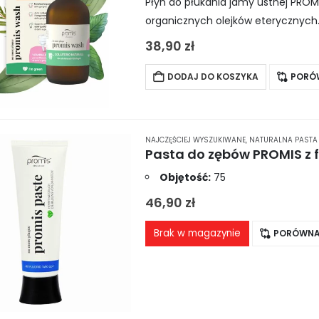
Płyn do płukania jamy ustnej PROM
organicznych olejków eterycznych.
jamy ustnej, najlepiej stosować g
38,90
zł
DODAJ DO KOSZYKA
PORÓ
NAJCZĘŚCIEJ WYSZUKIWANE
,
NATURALNA PASTA
Pasta do zębów PROMIS z f
Objętość:
75
46,90
zł
Brak w magazynie
PORÓWNA