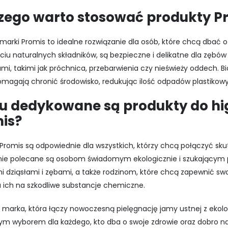
zego warto stosować produkty P
marki Promis to idealne rozwiązanie dla osób, które chcą dbać 
yciu naturalnych składników, są bezpieczne i delikatne dla zębów
mi, takimi jak próchnica, przebarwienia czy nieświeży oddech.
omagają chronić środowisko, redukując ilość odpadów plastikow
 dedykowane są produkty do hig
is?
Promis są odpowiednie dla wszystkich, którzy chcą połączyć skut
nie polecane są osobom świadomym ekologicznie i szukającym p
i dziąsłami i zębami, a także rodzinom, które chcą zapewnić s
 ich na szkodliwe substancje chemiczne.
 marka, która łączy nowoczesną pielęgnację jamy ustnej z ekolo
ym wyborem dla każdego, kto dba o swoje zdrowie oraz dobro na