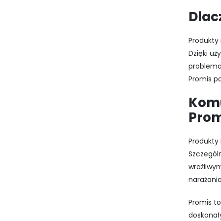
Dlac
Produkty 
Dzięki uż
problema
Promis p
Komu
Prom
Produkty 
Szczegól
wrażliwym
narażania
Promis to
doskonał