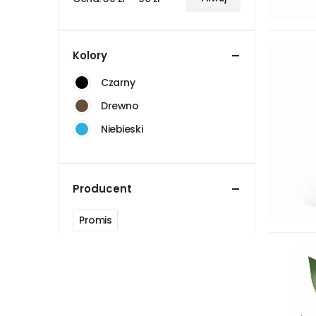
Cena
Cena
min
max
Kolory
Czarny
Drewno
Niebieski
Producent
Promis